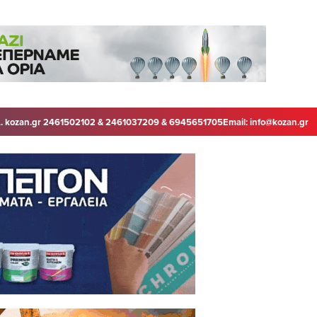
. kozan.gr 2461502102 & 2461037209 & 6945651705
Email:
info@kozan.gr