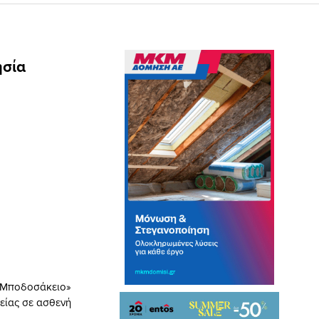
ησία
«Μποδοσάκειο»
είας σε ασθενή