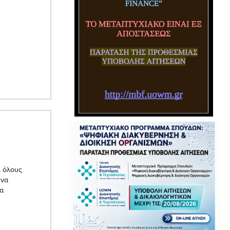
α όλους
 να
να