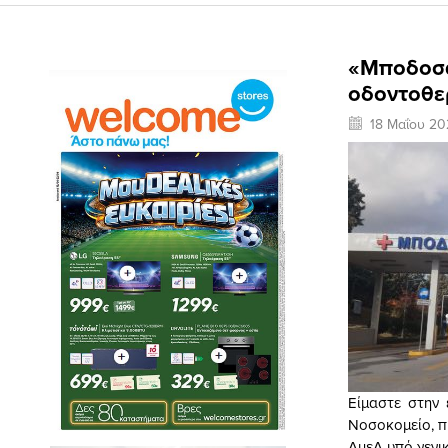
«Μποδοσά
οδοντοθε
18 Μαΐου 20
Είμαστε στην
Νοσοκομείο, π
ΑμεΑ υπό γενι