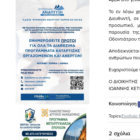
Το εν λόγω χ
Διευθυντή, σε
προσωπικό, μ
παρουσία της
Οδοντιάτρου το
Αποδεικνύετα
ανθρώπων που ε
Ευχαριστούμε 
Ο ΔΙΟΙΚΗΤΗΣ
ΙΩΑΝΝΗΣ ΚΕΤ
Κοινοποίηση:
Topics:
Εορδαία 
2 σχόλια