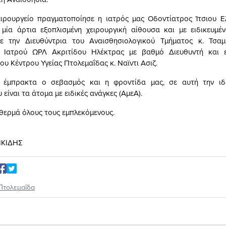
ειρουργείο πραγματοποίησε η ιατρός μας Οδοντίατρος Ίτσιου Ε
 μία άρτια εξοπλισμένη χειρουργική αίθουσα και με ειδικευμέ
ε την Διευθύντρια του Αναισθησιολογικού Τμήματος κ. Τσαμή
 Ιατρού ΩΡΛ Ακριτίδου Ηλέκτρας με βαθμό Διευθυντή και 
υ Κέντρου Υγείας Πτολεμαΐδας κ. Ναϊντι Ασιζ.
ι έμπρακτα ο σεβασμός και η φροντίδα μας, σε αυτή την ιδ
ίναι τα άτομα με ειδικές ανάγκες (ΑμεΑ).
θερμά όλους τους εμπλεκόμενους.
ΙΚΙΔΗΣ
Πτολεμαΐδα