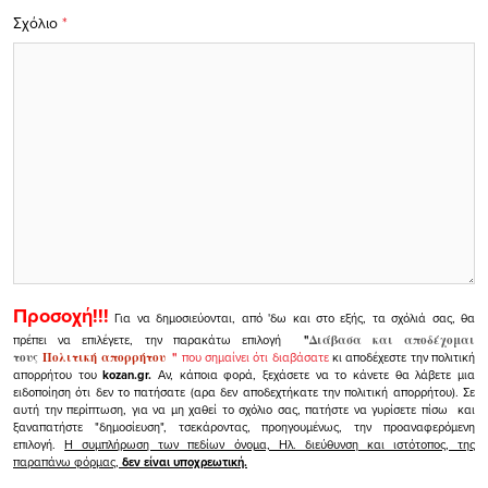
Σχόλιο
*
Προσοχή!!!
Για να δημοσιεύονται, από 'δω και στο εξής, τα σχόλιά σας, θα
πρέπει να επιλέγετε, την παρακάτω επιλογή
"
Διάβασα και αποδέχομαι
τους
Πολιτική απορρήτου
"
που σημαίνει ότι διαβάσατε
κι αποδέχεστε την πολιτική
απορρήτου του
kozan.gr.
Αν, κάποια φορά, ξεχάσετε να το κάνετε θα λάβετε μια
ειδοποίηση ότι δεν το πατήσατε (αρα δεν αποδεχτήκατε την πολιτική απορρήτου). Σε
αυτή την περίπτωση, για να μη χαθεί το σχόλιο σας, πατήστε να γυρίσετε πίσω και
ξαναπατήστε "δημοσίευση", τσεκάροντας, προηγουμένως, την προαναφερόμενη
επιλογή.
Η συμπλήρωση των πεδίων όνομα, Ηλ. διεύθυνση και ιστότοπος, της
παραπάνω φόρμας,
δεν είναι υποχρεωτική.