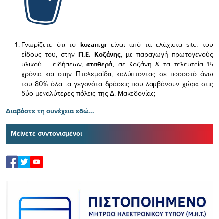
Γνωρίζετε ότι το
kozan.gr
είναι από τα ελάχιστα
site, του
είδους του,
στην
Π.Ε. Κοζάνης
, με παραγωγή πρωτογενούς
υλικού – ειδήσεων,
σταθερά,
σε Κοζάνη & τα τελευταία 15
χρόνια και στην Πτολεμαΐδα, καλύπτοντας σε ποσοστό άνω
του 80% όλα τα γεγονότα δράσεις που λαμβάνουν χώρα στις
δύο μεγαλύτερες πόλεις της Δ. Μακεδονίας;
Διαβάστε τη συνέχεια εδώ...
Μείνετε συντονισμένοι