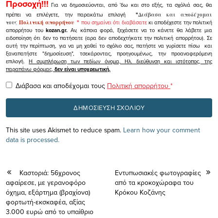
Προσοχή!!!
Για να δημοσιεύονται, από 'δω και στο εξής, τα σχόλιά σας, θα
πρέπει να επιλέγετε, την παρακάτω επιλογή
"
Διάβασα και αποδέχομαι
τους
Πολιτική απορρήτου
"
που σημαίνει ότι διαβάσατε
κι αποδέχεστε την πολιτική
απορρήτου του
kozan.gr.
Αν, κάποια φορά, ξεχάσετε να το κάνετε θα λάβετε μια
ειδοποίηση ότι δεν το πατήσατε (αρα δεν αποδεχτήκατε την πολιτική απορρήτου). Σε
αυτή την περίπτωση, για να μη χαθεί το σχόλιο σας, πατήστε να γυρίσετε πίσω και
ξαναπατήστε "δημοσίευση", τσεκάροντας, προηγουμένως, την προαναφερόμενη
επιλογή.
Η συμπλήρωση των πεδίων όνομα, Ηλ. διεύθυνση και ιστότοπος, της
παραπάνω φόρμας,
δεν είναι υποχρεωτική.
Διάβασα και αποδέχομαι τους
Πολιτική απορρήτου
*
This site uses Akismet to reduce spam.
Learn how your comment
data is processed.
Καστοριά: 56χρονος
Εντυπωσιακές φωτογραφίες
αφαίρεσε, με γερανοφόρο
από τα κροκοχώραφα του
όχημα, εξάρτημα (βραχίονα)
Κρόκου Κοζάνης
φορτωτή-εκσκαφέα, αξίας
3.000 ευρώ από το υπαίθριο