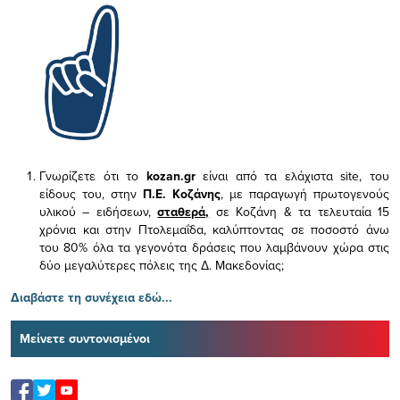
Γνωρίζετε ότι το
kozan.gr
είναι από τα ελάχιστα
site, του
είδους του,
στην
Π.Ε. Κοζάνης
, με παραγωγή πρωτογενούς
υλικού – ειδήσεων,
σταθερά,
σε Κοζάνη & τα τελευταία 15
χρόνια και στην Πτολεμαΐδα, καλύπτοντας σε ποσοστό άνω
του 80% όλα τα γεγονότα δράσεις που λαμβάνουν χώρα στις
δύο μεγαλύτερες πόλεις της Δ. Μακεδονίας;
Διαβάστε τη συνέχεια εδώ...
Μείνετε συντονισμένοι