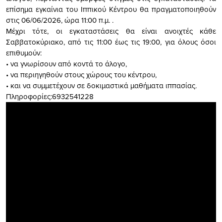
επίσημα εγκαίνια του Ιππικού Κέντρου θα πραγματοποιηθούν
στις 06/06/2026, ώρα 11:00 π.μ. .
Μέχρι τότε, οι εγκαταστάσεις θα είναι ανοιχτές κάθε
Σαββατοκύριακο, από τις 11:00 έως τις 19:00, για όλους όσοι
επιθυμούν:
• να γνωρίσουν από κοντά το άλογο,
• να περιηγηθούν στους χώρους του κέντρου,
• και να συμμετέχουν σε δοκιμαστικά μαθήματα ιππασίας.
Πληροφορίες:6932541228