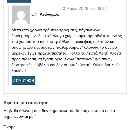
20 Μαΐου 2026 στις 18:22
Ο/Η
Ανώνυμος
Μετά από χρόνια τράμπες-τρούμπες, πήγαινε-έλα
ζωοεμπόρων, ιδιωτικά άλογα χωρίς καμία αρμοδιότητα εντός
του χώρου του ιππικού τριάθλου, επισκέψεις πελατών και
υποψηφίων αγοραστών “καθαρόαιμων” αλόγων, το όνειρο
μερικών έγινε πραγματικότητα! Πολλά τα λεφτά Άρη!!! Άλογα
προς πώληση, στέγαση ορισμένων “αστέγων” φιλίππων,
ζωοτροφές, εμβόλια και δεν συμμαζεύεται!!! Καλές δουλειές
λοιπόν!!!
ΑΠΑΝΤΗΣΗ
Αφήστε μία απάντηση
Η ηλ. διεύθυνση σας δεν δημοσιεύεται.
Τα υποχρεωτικά πεδία
σημειώνονται με
*
Όνομα