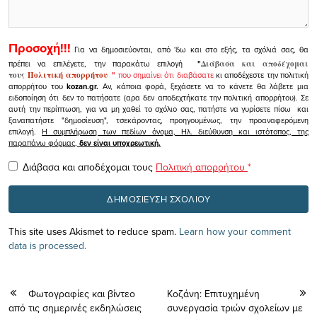
Προσοχή!!!
Για να δημοσιεύονται, από 'δω και στο εξής, τα σχόλιά σας, θα
πρέπει να επιλέγετε, την παρακάτω επιλογή
"
Διάβασα και αποδέχομαι
τους
Πολιτική απορρήτου
"
που σημαίνει ότι διαβάσατε
κι αποδέχεστε την πολιτική
απορρήτου του
kozan.gr.
Αν, κάποια φορά, ξεχάσετε να το κάνετε θα λάβετε μια
ειδοποίηση ότι δεν το πατήσατε (αρα δεν αποδεχτήκατε την πολιτική απορρήτου). Σε
αυτή την περίπτωση, για να μη χαθεί το σχόλιο σας, πατήστε να γυρίσετε πίσω και
ξαναπατήστε "δημοσίευση", τσεκάροντας, προηγουμένως, την προαναφερόμενη
επιλογή.
Η συμπλήρωση των πεδίων όνομα, Ηλ. διεύθυνση και ιστότοπος, της
παραπάνω φόρμας,
δεν είναι υποχρεωτική.
Διάβασα και αποδέχομαι τους
Πολιτική απορρήτου
*
This site uses Akismet to reduce spam.
Learn how your comment
data is processed.
Φωτογραφίες και βίντεο
Κοζάνη: Επιτυχημένη
από τις σημερινές εκδηλώσεις
συνεργασία τριών σχολείων με