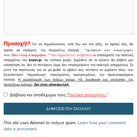
Προσοχή!!!
Για να δημοσιεύονται, από 'δω και στο εξής, τα σχόλιά σας, θα
πρέπει να επιλέγετε, την παρακάτω επιλογή
"
Διάβασα και αποδέχομαι
τους
Πολιτική απορρήτου
"
που σημαίνει ότι διαβάσατε
κι αποδέχεστε την πολιτική
απορρήτου του
kozan.gr.
Αν, κάποια φορά, ξεχάσετε να το κάνετε θα λάβετε μια
ειδοποίηση ότι δεν το πατήσατε (αρα δεν αποδεχτήκατε την πολιτική απορρήτου). Σε
αυτή την περίπτωση, για να μη χαθεί το σχόλιο σας, πατήστε να γυρίσετε πίσω και
ξαναπατήστε "δημοσίευση", τσεκάροντας, προηγουμένως, την προαναφερόμενη
επιλογή.
Η συμπλήρωση των πεδίων όνομα, Ηλ. διεύθυνση και ιστότοπος, της
παραπάνω φόρμας,
δεν είναι υποχρεωτική.
Διάβασα και αποδέχομαι τους
Πολιτική απορρήτου
*
This site uses Akismet to reduce spam.
Learn how your comment
data is processed.