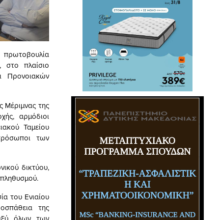
ε πρωτοβουλία
, στο πλαίσιο
ι Προνοιακών
ς Μέριμνας της
χής, αρμόδιοι
ειακού Ταμείου
κπρόσωποι των
νικού δικτύου,
 πληθυσμού.
ία του Ενιαίου
ροσπάθεια της
ταξύ όλων των