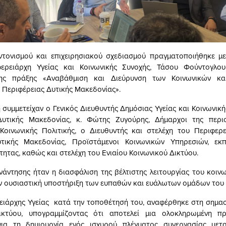
ντονισμού και επιχειρησιακού σχεδιασμού πραγματοποιήθηκε μ
φερειάρχη Υγείας και Κοινωνικής Συνοχής, Τάσου Φούντογλου
της πράξης «Αναβάθμιση και Διεύρυνση των Κοινωνικών κα
 Περιφέρειας Δυτικής Μακεδονίας».
 συμμετείχαν ο Γενικός Διευθυντής Δημόσιας Υγείας και Κοινωνική
Δυτικής Μακεδονίας, κ. Φώτης Ζυγούρης, Δήμαρχοι της περιο
Κοινωνικής Πολιτικής, ο Διευθυντής και στελέχη του Περιφερ
τικής Μακεδονίας, Προϊστάμενοι Κοινωνικών Υπηρεσιών, ε
τητας, καθώς και στελέχη του Ενιαίου Κοινωνικού Δικτύου.
νάντησης ήταν η διασφάλιση της βέλτιστης λειτουργίας του κοινω
ν ουσιαστική υποστήριξη των ευπαθών και ευάλωτων ομάδων του
ειάρχης Υγείας κατά την τοποθέτησή του, αναφέρθηκε στη σημασ
ικτύου, υπογραμμίζοντας ότι αποτελεί μια ολοκληρωμένη π
για τη δημιουργία ενός ισχυρού πλέγματος συνεργασίας με