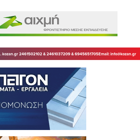
. kozan.gr 2461502102 & 2461037209 & 6945651705
Email:
info@kozan.gr