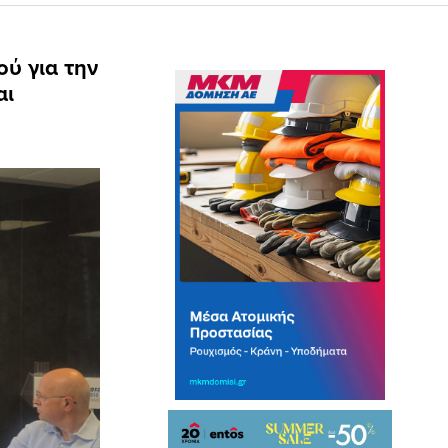
ύ για την
αι