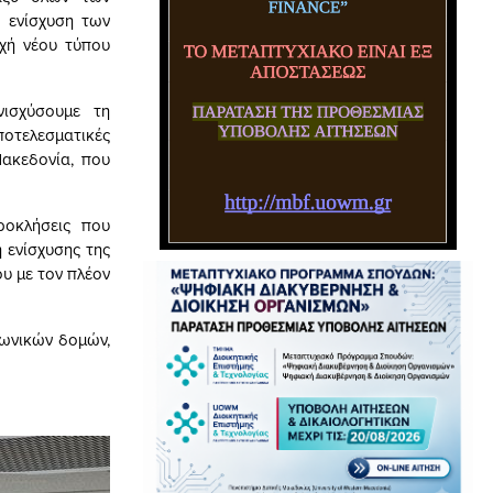
 ενίσχυση των
οχή νέου τύπου
νισχύσουμε τη
οτελεσματικές
Μακεδονία, που
ροκλήσεις που
 ενίσχυσης της
υ με τον πλέον
νωνικών δομών,