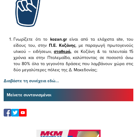
Γνωρίζετε ότι το
kozan.gr
είναι από τα ελάχιστα
site, του
είδους του,
στην
Π.Ε. Κοζάνης
, με παραγωγή πρωτογενούς
υλικού – ειδήσεων,
σταθερά,
σε Κοζάνη & τα τελευταία 15
χρόνια και στην Πτολεμαΐδα, καλύπτοντας σε ποσοστό άνω
του 80% όλα τα γεγονότα δράσεις που λαμβάνουν χώρα στις
δύο μεγαλύτερες πόλεις της Δ. Μακεδονίας;
Διαβάστε τη συνέχεια εδώ...
Μείνετε συντονισμένοι