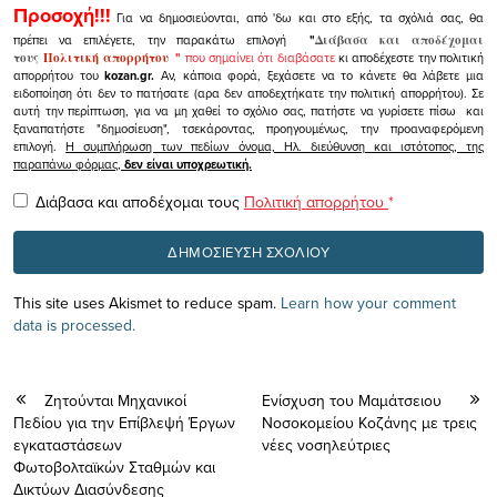
Προσοχή!!!
Για να δημοσιεύονται, από 'δω και στο εξής, τα σχόλιά σας, θα
πρέπει να επιλέγετε, την παρακάτω επιλογή
"
Διάβασα και αποδέχομαι
τους
Πολιτική απορρήτου
"
που σημαίνει ότι διαβάσατε
κι αποδέχεστε την πολιτική
απορρήτου του
kozan.gr.
Αν, κάποια φορά, ξεχάσετε να το κάνετε θα λάβετε μια
ειδοποίηση ότι δεν το πατήσατε (αρα δεν αποδεχτήκατε την πολιτική απορρήτου). Σε
αυτή την περίπτωση, για να μη χαθεί το σχόλιο σας, πατήστε να γυρίσετε πίσω και
ξαναπατήστε "δημοσίευση", τσεκάροντας, προηγουμένως, την προαναφερόμενη
επιλογή.
Η συμπλήρωση των πεδίων όνομα, Ηλ. διεύθυνση και ιστότοπος, της
παραπάνω φόρμας,
δεν είναι υποχρεωτική.
Διάβασα και αποδέχομαι τους
Πολιτική απορρήτου
*
This site uses Akismet to reduce spam.
Learn how your comment
data is processed.
Ζητούνται Μηχανικοί
Ενίσχυση του Μαμάτσειου
Πεδίου για την Επίβλεψή Έργων
Νοσοκομείου Κοζάνης με τρεις
εγκαταστάσεων
νέες νοσηλεύτριες
Φωτοβολταϊκών Σταθμών και
Δικτύων Διασύνδεσης