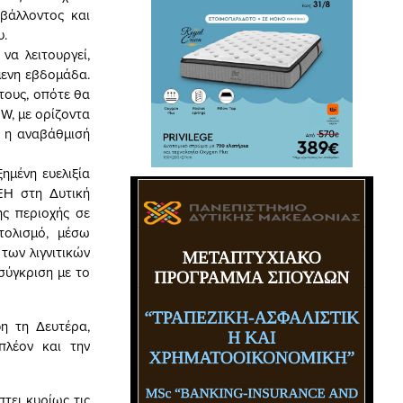
βάλλοντος και
υ.
να λειτουργεί,
μενη εβδομάδα.
τους, οπότε θα
W, με ορίζοντα
ι η αναβάθμισή
ημένη ευελιξία
ΕΗ στη Δυτική
ης περιοχής σε
τολισμό, μέσω
των λιγνιτικών
σύγκριση με το
η τη Δευτέρα,
πλέον και την
τει κυρίως τις