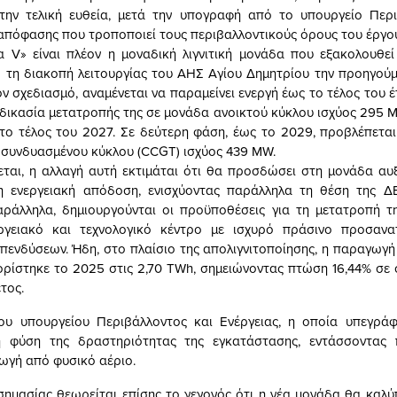
στην τελική ευθεία, μετά την υπογραφή από το υπουργείο Περι
 απόφασης που τροποποιεί τους περιβαλλοντικούς όρους του έργο
 V» είναι πλέον η μοναδική λιγνιτική μονάδα που εξακολουθεί 
ό τη διακοπή λειτουργίας του ΑΗΣ Αγίου Δημητρίου την προηγού
ν σχεδιασμό, αναμένεται να παραμείνει ενεργή έως το τέλος του έ
ιαδικασία μετατροπής της σε μονάδα ανοικτού κύκλου ισχύος 295 M
ο τέλος του 2027. Σε δεύτερη φάση, έως το 2029, προβλέπετα
 συνδυασμένου κύκλου (CCGT) ισχύος 439 MW.
αι, η αλλαγή αυτή εκτιμάται ότι θα προσδώσει στη μονάδα αυξ
νη ενεργειακή απόδοση, ενισχύοντας παράλληλα τη θέση της Δ
ράλληλα, δημιουργούνται οι προϋποθέσεις για τη μετατροπή τ
ργειακό και τεχνολογικό κέντρο με ισχυρό πράσινο προσανα
πενδύσεων. Ήδη, στο πλαίσιο της απολιγνιτοποίησης, η παραγωγή 
ρίστηκε το 2025 στις 2,70 TWh, σημειώνοντας πτώση 16,44% σε 
τος.
υ υπουργείου Περιβάλλοντος και Ενέργειας, η οποία υπεγράφ
η φύση της δραστηριότητας της εγκατάστασης, εντάσσοντας 
γή από φυσικό αέριο.
σημασίας θεωρείται επίσης το γεγονός ότι η νέα μονάδα θα καλύπ