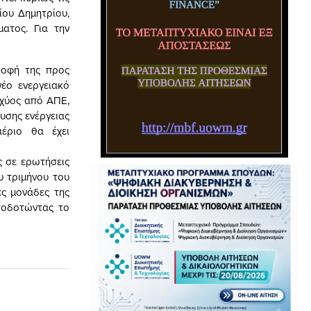
ίου Δημητρίου,
ατος. Για την
ροφή της προς
έο ενεργειακό
σχύος από ΑΠΕ,
υσης ενέργειας
έριο θα έχει
 σε ερωτήσεις
υ τριμήνου του
ές μονάδες της
τοδοτώντας το