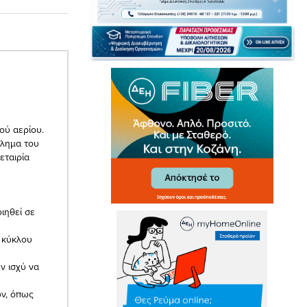
ού αερίου.
κλημα του
εταιρία
ιηθεί σε
ύ κύκλου
ν ισχύ να
ών, όπως