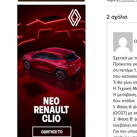
2 σχόλια
Ο
Σχετικά με 
Πρόκειται γ
ότι πετάμε 
που κατασκε
Τι θα γίνει 
Η Τεχνική 
Η μετάβαση,
δύο στάδια:
1. Φάση Α’ 
(OCGT) με ι
2. Φάση Β’ 
ανεβαίνει σ
Για την υπο