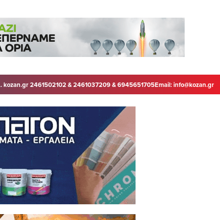
. kozan.gr 2461502102 & 2461037209 & 6945651705
Email:
info@kozan.gr