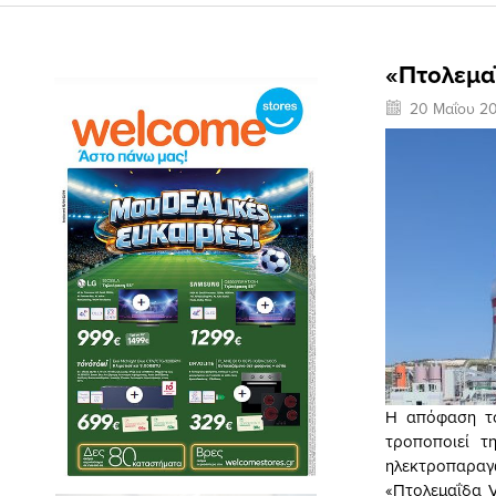
«Πτολεμαΐ
20 Μαΐου 2
Η απόφαση το
τροποποιεί τ
ηλεκτροπαρα
«Πτολεμαΐδα V