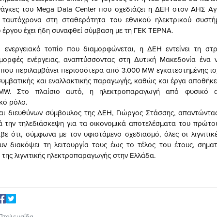
νάγκες του Mega Data Center που σχεδιάζει η ΔΕΗ στον ΑΗΣ Αγ
 ταυτόχρονα στη σταθερότητα του εθνικού ηλεκτρικού συστήμ
 έργου έχει ήδη συναφθεί σύμβαση με τη ΓΕΚ ΤΕΡΝΑ.
 ενεργειακό τοπίο που διαμορφώνεται, η ΔΕΗ εντείνει τη στ
μορφές ενέργειας, αναπτύσσοντας στη Δυτική Μακεδονία ένα ν
που περιλαμβάνει περισσότερα από 3.000 MW εγκατεστημένης ι
συμβατικής και εναλλακτικής παραγωγής, καθώς και έργα αποθήκε
MW. Στο πλαίσιο αυτό, η ηλεκτροπαραγωγή από φυσικό α
κό ρόλο.
αι διευθύνων σύμβουλος της ΔΕΗ, Γιώργος Στάσσης, απαντώντας
 την τηλεδιάσκεψη για τα οικονομικά αποτελέσματα του πρώτο
βε ότι, σύμφωνα με τον υφιστάμενο σχεδιασμό, όλες οι λιγνιτικ
υν διακόψει τη λειτουργία τους έως το τέλος του έτους, σημα
 της λιγνιτικής ηλεκτροπαραγωγής στην Ελλάδα.
Πτολεμαΐδα