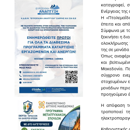
καταγραφεί, 
Ενέργειας της
Η «Πτολεμαΐδα
έπειτα και απ
Σύμφωνα με το
ξεκινήσει η δ
ολοκλήρωσης τ
της σε μονάδα
Όπως αναφέρετ
και βελτιωμέ
Μακεδονία. Πα
σύγχρονο ενε
στοχευμένων ε
μονάδων περιο
προηγούμενο έ
Η απόφαση το
τροποποιεί τ
ηλεκτροπαραγω
Καθοριστικής 