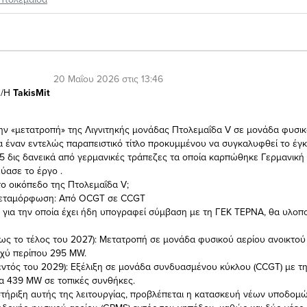
20 Μαΐου 2026 στις 13:46
/Η
TakisMit
την «μετατροπή» της Λιγνιτηκής μονάδας Πτολεμαΐδα V σε μονάδα φυσικ
ια έναν εντελώς παραπειστικό τίτλο προκυμμένου να συγκαλυφθεί το έγ
1,5 δις δανεικά από γερμανικές τράπεζες τα οποία καρπώθηκε Γερμανική 
ύασε το έργο .
στο οικόπεδο της Πτολεμαΐδα V;
Μεταμόρφωση: Από OCGT σε CCGT
 για την οποία έχει ήδη υπογραφεί σύμβαση με τη ΓΕΚ ΤΕΡΝΑ, θα υλοπο
(έως το τέλος του 2027): Μετατροπή σε μονάδα φυσικού αερίου ανοικτο
σχύ περίπου 295 MW.
(εντός του 2029): Εξέλιξη σε μονάδα συνδυασμένου κύκλου (CCGT) με τη
τα 439 MW σε τοπικές συνθήκες.
στήριξη αυτής της λειτουργίας, προβλέπεται η κατασκευή νέων υποδομ