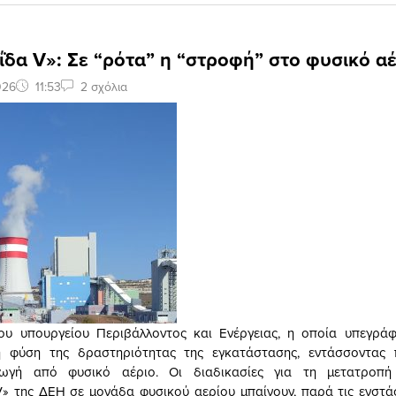
δα V»: Σε “ρότα” η “στροφή” στο φυσικό α
026
11:53
2 σχόλια
υ υπουργείου Περιβάλλοντος και Ενέργειας, η οποία υπεγράφ
η φύση της δραστηριότητας της εγκατάστασης, εντάσσοντας 
γωγή από φυσικό αέριο. Οι διαδικασίες για τη μετατροπή
» της ΔΕΗ σε μονάδα φυσικού αερίου μπαίνουν, παρά τις ενστά