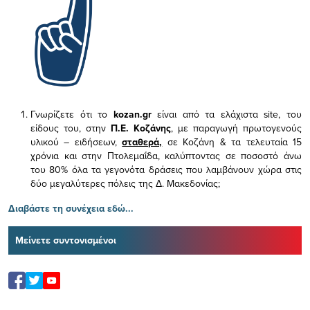
Γνωρίζετε ότι το
kozan.gr
είναι από τα ελάχιστα
site, του
είδους του,
στην
Π.Ε. Κοζάνης
, με παραγωγή πρωτογενούς
υλικού – ειδήσεων,
σταθερά,
σε Κοζάνη & τα τελευταία 15
χρόνια και στην Πτολεμαΐδα, καλύπτοντας σε ποσοστό άνω
του 80% όλα τα γεγονότα δράσεις που λαμβάνουν χώρα στις
δύο μεγαλύτερες πόλεις της Δ. Μακεδονίας;
Διαβάστε τη συνέχεια εδώ...
Μείνετε συντονισμένοι