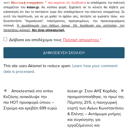
τους
Πολιτική απορρήτου
"
που σημαίνει ότι διαβάσατε
κι αποδέχεστε την πολιτική
απορρήτου του
kozan.gr.
Αν, κάποια φορά, ξεχάσετε να το κάνετε θα λάβετε μια
ειδοποίηση ότι δεν το πατήσατε (αρα δεν αποδεχτήκατε την πολιτική απορρήτου). Σε
αυτή την περίπτωση, για να μη χαθεί το σχόλιο σας, πατήστε να γυρίσετε πίσω και
ξαναπατήστε "δημοσίευση", τσεκάροντας, προηγουμένως, την προαναφερόμενη
επιλογή.
Η συμπλήρωση των πεδίων όνομα, Ηλ. διεύθυνση και ιστότοπος, της
παραπάνω φόρμας,
δεν είναι υποχρεωτική.
Διάβασα και αποδέχομαι τους
Πολιτική απορρήτου
*
This site uses Akismet to reduce spam.
Learn how your comment
data is processed.
Αποκλειστικά στο entos
kozan.gr: Στον ΑΗΣ Καρδιάς
Κοζάνης ανακάλυψε την
πραγματοποιήθηκε, το πρωί της
πιο HOT προσφορά ύπνου –
Πέμπτης 21/5, η πανηγυρική
Στρώμα και κρεβάτι 699 ευρώ
εορτή των Αγίων Κωνσταντίνου
& Ελένης – Αντάμωμα μνήμης
και συγκίνησης για
εργαζόμενους και