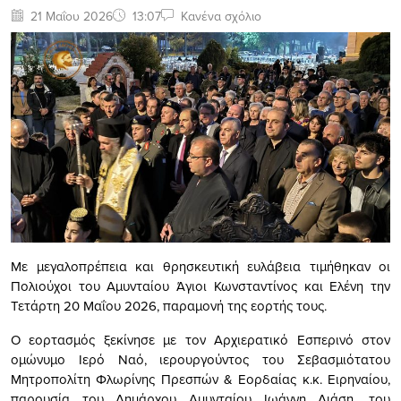
21 Μαΐου 2026
13:07
Κανένα σχόλιο
Με μεγαλοπρέπεια και θρησκευτική ευλάβεια τιμήθηκαν οι
Πολιούχοι του Αμυνταίου Άγιοι Κωνσταντίνος και Ελένη την
Τετάρτη 20 Μαΐου 2026, παραμονή της εορτής τους.
Ο εορτασμός ξεκίνησε με τον Αρχιερατικό Εσπερινό στον
ομώνυμο Ιερό Ναό, ιερουργούντος του Σεβασμιότατου
Μητροπολίτη Φλωρίνης Πρεσπών & Εορδαίας κ.κ. Ειρηναίου,
παρουσία του Δημάρχου Αμυνταίου Ιωάννη Λιάση, του