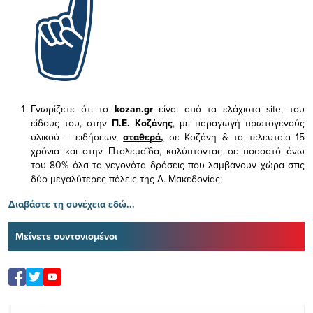
Γνωρίζετε ότι το
kozan.gr
είναι από τα ελάχιστα
site, του
είδους του,
στην
Π.Ε. Κοζάνης
, με παραγωγή πρωτογενούς
υλικού – ειδήσεων,
σταθερά,
σε Κοζάνη & τα τελευταία 15
χρόνια και στην Πτολεμαΐδα, καλύπτοντας σε ποσοστό άνω
του 80% όλα τα γεγονότα δράσεις που λαμβάνουν χώρα στις
δύο μεγαλύτερες πόλεις της Δ. Μακεδονίας;
Διαβάστε τη συνέχεια εδώ...
Μείνετε συντονισμένοι