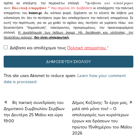
πρέπει να επιλέγετε, την παρακάτω επιλογή
"
Διάβασα και αποδέχομαι
τους
Πολιτική απορρήτου
"
που σημαίνει ότι διαβάσατε
κι αποδέχεστε την πολιτική
απορρήτου του
kozan.gr.
Αν, κάποια φορά, ξεχάσετε να το κάνετε θα λάβετε μια
ειδοποίηση ότι δεν το πατήσατε (αρα δεν αποδεχτήκατε την πολιτική απορρήτου). Σε
αυτή την περίπτωση, για να μη χαθεί το σχόλιο σας, πατήστε να γυρίσετε πίσω και
ξαναπατήστε "δημοσίευση", τσεκάροντας, προηγουμένως, την προαναφερόμενη
επιλογή.
Η συμπλήρωση των πεδίων όνομα, Ηλ. διεύθυνση και ιστότοπος, της
παραπάνω φόρμας,
δεν είναι υποχρεωτική.
Διάβασα και αποδέχομαι τους
Πολιτική απορρήτου
*
This site uses Akismet to reduce spam.
Learn how your comment
data is processed.
8η τακτική συνεδρίαση του
Δήμος Κοζάνης: Το έργο μας,
Δημοτικού Συμβουλίου Σερβίων
μιλά από μόνο του! – Ο
την Δευτέρα 25 Μαΐου και ώρα
απολογισμός των κυριότερων
19:00
έργων και δράσεων του
πρώτου 15νθημέρου του Μαΐου
2026