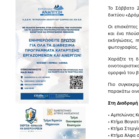
Το Σάββατο 2
δικτύου «Δρόμο
Οι επισκέπτες
και ένα πλούσ
εκδηλώσεις, m
φωτογραφίας,
Χαράξτε τη δ
οινοτουριστι
ομορφιά του βο
Πιο συγκεκρι
παρακάτω οινο
Στη Διαδρομή
• Αμπελώνας Κ
• Κτήμα Βογια
• Κτήμα Στεργ
• Κτήμα Άλφα 