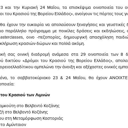
3 και την Κυριακή 24 Μαΐου, τα επισκέψιμα οινοποιεία του οι
ι του Κρασιού της Βορείου Ελλάδος», ανοίγουν τις πόρτες τους γι
 θα έχουν την ευκαιρία να απολαύσουν ξεναγήσεις και γευστικές 
ιο παράλληλο πρόγραμμα με ποικίλες δράσεις και εκδηλώσεις,
asterclasses, οινο -πεζοπορίες, δημιουργική απασχόληση παιδι
 κλήρωση κρασιών-δώρων και πολλά ακόμη.
ική σας οινική διαδρομή ανάμεσα στα 29 οινοποιεία των 8 
κού δικτύου «Δρόμοι του Κρασιού της Βορείου Ελλάδος», απολα
ρειοελλαδίτικου αμπελώνα την άνοιξη και αξέχαστες οινικές εμπει
μένα, το σαββατοκύριακο 23 & 24 Μαΐου, θα έχουν ΑΝΟΙΧ
ποιεία:
 του Κρασιού των Λιμνών
αμκούτη στο Βελβεντό Κοζάνης
τζή στο Βελβεντό Κοζάνης
ίου στη Μεταμόρφωση Καστοριάς
στο Αμύνταιον