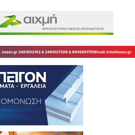
. kozan.gr 2461502102 & 2461037209 & 6945651705
Email:
info@kozan.gr