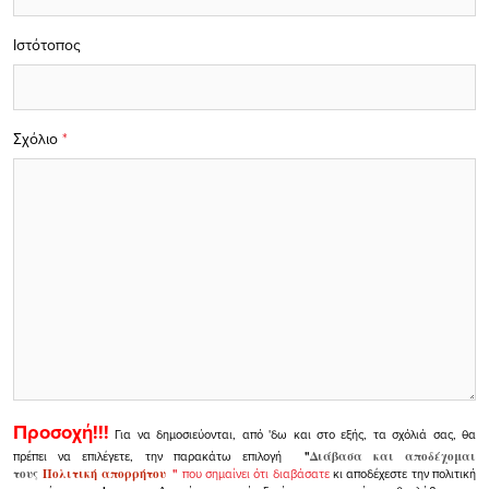
Ιστότοπος
Σχόλιο
*
Προσοχή!!!
Για να δημοσιεύονται, από 'δω και στο εξής, τα σχόλιά σας, θα
πρέπει να επιλέγετε, την παρακάτω επιλογή
"
Διάβασα και αποδέχομαι
τους
Πολιτική απορρήτου
"
που σημαίνει ότι διαβάσατε
κι αποδέχεστε την πολιτική