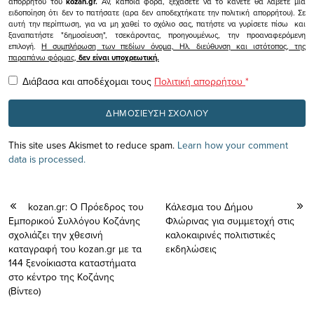
απορρήτου του
kozan.gr.
Αν, κάποια φορά, ξεχάσετε να το κάνετε θα λάβετε μια
ειδοποίηση ότι δεν το πατήσατε (αρα δεν αποδεχτήκατε την πολιτική απορρήτου). Σε
αυτή την περίπτωση, για να μη χαθεί το σχόλιο σας, πατήστε να γυρίσετε πίσω και
ξαναπατήστε "δημοσίευση", τσεκάροντας, προηγουμένως, την προαναφερόμενη
επιλογή.
Η συμπλήρωση των πεδίων όνομα, Ηλ. διεύθυνση και ιστότοπος, της
παραπάνω φόρμας,
δεν είναι υποχρεωτική.
Διάβασα και αποδέχομαι τους
Πολιτική απορρήτου
*
This site uses Akismet to reduce spam.
Learn how your comment
data is processed.
kozan.gr: Ο Πρόεδρος του
Κάλεσμα του Δήμου
Εμπορικού Συλλόγου Κοζάνης
Φλώρινας για συμμετοχή στις
σχολιάζει την χθεσινή
καλοκαιρινές πολιτιστικές
καταγραφή του kozan.gr με τα
εκδηλώσεις
144 ξενοίκιαστα καταστήματα
στο κέντρο της Κοζάνης
(Βίντεο)