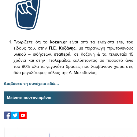
Γνωρίζετε ότι το
kozan.gr
είναι από τα ελάχιστα
site, του
είδους του,
στην
Π.Ε. Κοζάνης
, με παραγωγή πρωτογενούς
υλικού – ειδήσεων,
σταθερά,
σε Κοζάνη & τα τελευταία 15
χρόνια και στην Πτολεμαΐδα, καλύπτοντας σε ποσοστό άνω
του 80% όλα τα γεγονότα δράσεις που λαμβάνουν χώρα στις
δύο μεγαλύτερες πόλεις της Δ. Μακεδονίας;
Διαβάστε τη συνέχεια εδώ...
Μείνετε συντονισμένοι