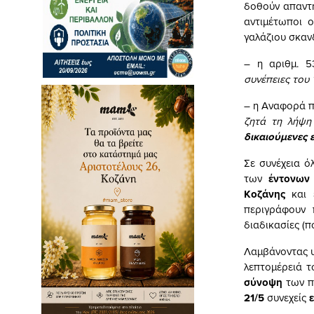
δοθούν απαντή
αντιμέτωποι 
γαλάζιου σκαν
– η αριθμ. 5
συνέπειες του 
– η Αναφορά π
ζητά τη λήψη
δικαιούμενες 
Σε συνέχεια ό
των
έντονων
Κοζάνης
και 
περιγράφουν
διαδικασίες (
Λαμβάνοντας 
λεπτομέρειά 
σύνοψη
των π
21/5
συνεχείς