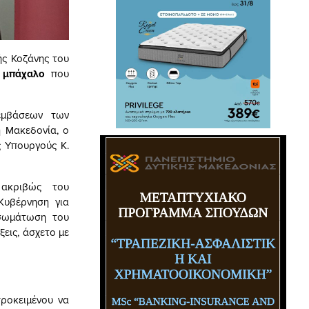
ής Κοζάνης του
 μπάχαλο
που
εμβάσεων των
ή Μακεδονία, ο
 Υπουργούς Κ.
 ακριβώς του
Κυβέρνηση για
νσωμάτωση του
εις, άσχετο με
προκειμένου να