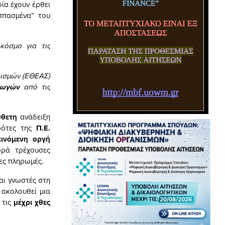
ία έχουν έρθει
σπασμένα” του
κόσμο για τις
ρισμών (ΕΘΕΑΣ)
γωγών
από τις
σθετη
ανάδειξη
ρότες της
Π.Ε.
εινόμενη οργή
ορά τρέχουσες
ες πληρωμές.
αι γνωστές στη
 ακολουθεί μια
 τις
μέχρι χθες