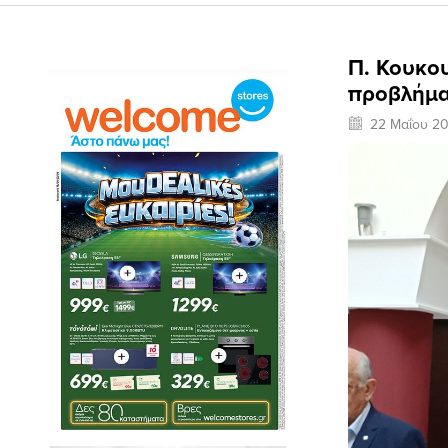
Π. Κουκο
προβλήμα
22 Μαΐου 2