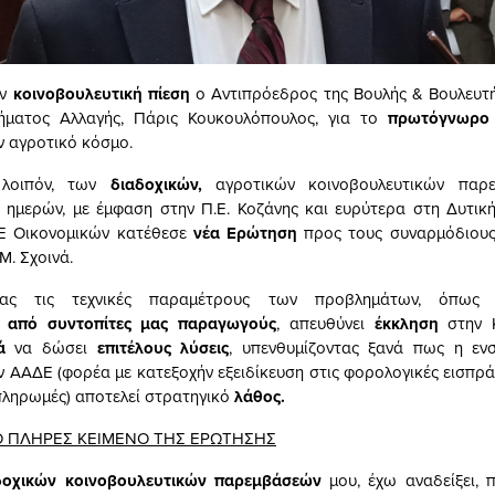
ην
κοινοβουλευτική πίεση
ο Αντιπρόεδρος της Βουλής & Βουλευτ
ματος Αλλαγής, Πάρις Κουκουλόπουλος, για το
πρωτόγνωρο
ν αγροτικό κόσμο.
 λοιπόν, των
διαδοχικών,
αγροτικών κοινοβουλευτικών παρ
ημερών, με έμφαση στην Π.Ε. Κοζάνης και ευρύτερα στη Δυτικ
Ε Οικονομικών κατέθεσε
νέα Ερώτηση
προς τους συναρμόδιους
Μ. Σχοινά.
τας τις τεχνικές παραμέτρους των προβλημάτων, όπως
ν
από συντοπίτες μας παραγωγούς
, απευθύνει
έκκληση
στην 
ρά
να δώσει
επιτέλους λύσεις
, υπενθυμίζοντας ξανά πως η ε
ΑΑΔΕ (φορέα με κατεξοχήν εξειδίκευση στις φορολογικές εισπράξ
 πληρωμές) αποτελεί στρατηγικό
λάθος.
Ο ΠΛΗΡΕΣ ΚΕΙΜΕΝΟ ΤΗΣ ΕΡΩΤΗΣΗΣ
δοχικών
κοινοβουλευτικών παρεμβάσεών
μου, έχω αναδείξει, 