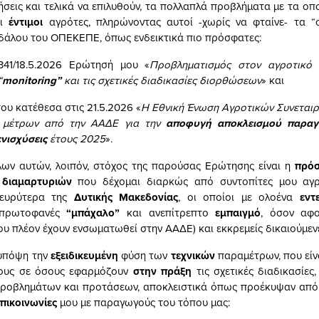
σεις και τελικά να επιλυθούν, τα πολλαπλά προβλήματα με τα οπο
οι
έντιμοι
αγρότες, πληρώνοντας αυτοί -χωρίς να φταίνε- τα “
δάλου του ΟΠΕΚΕΠΕ, όπως ενδεικτικά πιο πρόσφατες:
341/18.5.2026 Ερώτησή μου «
Προβληματισμός στον αγροτικό 
“
monitoring”
και τις σχετικές διαδικασίες διορθώσεων
» και
ου κατέθεσα στις 21.5.2026 «
Η Εθνική Ένωση Αγροτικών Συνεται
 μέτρων από την ΑΑΔΕ για την
αποφυγή αποκλεισμού παρα
ενισχύσεις
έτους 2025
».
λων αυτών, λοιπόν, στόχος της παρούσας Ερώτησης είναι η
πρό
 διαμαρτυριών
που δέχομαι διαρκώς από συντοπίτες μου αγ
ευρύτερα της
Δυτικής Μακεδονίας
, οι οποίοι με ολοένα
εντ
 πρωτοφανές
“μπάχαλο”
και ανεπίτρεπτο
εμπαιγμό
, όσον αφ
που πλέον έχουν ενσωματωθεί στην ΑΑΔΕ) και εκκρεμείς δικαιούμεν
υπόψη την
εξειδικευμένη
φύση των
τεχνικών
παραμέτρων, που είν
τους σε όσους εφαρμόζουν
στην πράξη
τις σχετικές διαδικασίες,
ροβλημάτων και προτάσεων, αποκλειστικά όπως προέκυψαν από
επικοινωνίες
μου με παραγωγούς του τόπου μας: