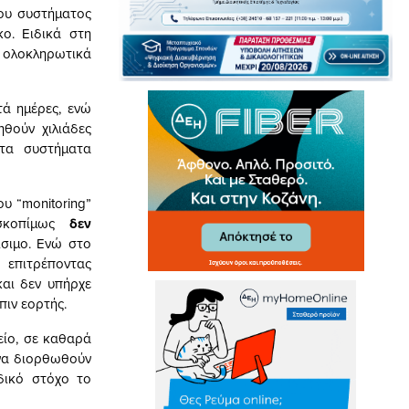
ου συστήματος
ο. Ειδικά στη
 ολοκληρωτικά
τά ημέρες, ενώ
ηθούν χιλιάδες
 τα συστήματα
υ “monitoring”
 σκοπίμως
δεν
σιμο. Ενώ στο
 επιτρέποντας
και δεν υπήρχε
πιν εορτής.
λείο, σε καθαρά
 να διορθωθούν
δικό στόχο το