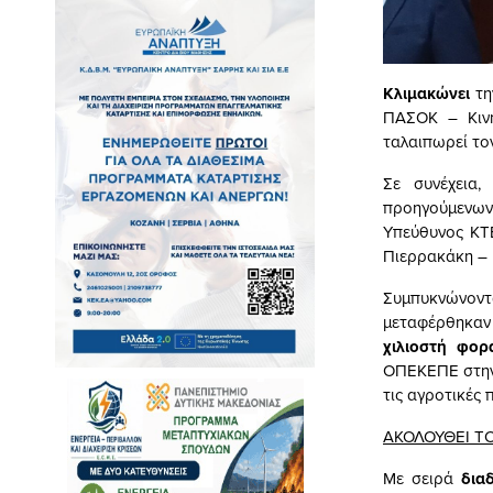
Κλιμακώνει
τ
ΠΑΣΟΚ – Κινή
ταλαιπωρεί το
Σε συνέχεια,
προηγούμενων 
Υπεύθυνος ΚΤ
Πιερρακάκη – 
Συμπυκνώνον
μεταφέρθηκα
χιλιοστή φο
ΟΠΕΚΕΠΕ στην 
τις αγροτικές
ΑΚΟΛΟΥΘΕΙ Τ
Με σειρά
δια