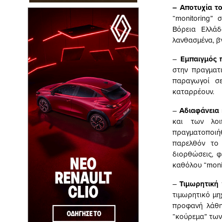
– Αποτυχία το
“monitoring”
Βόρεια Ελλάδ
λανθασμένα, β
–
Εμπαιγμός 
στην πραγματι
παραγωγοί σε
καταρρέουν.
–
Αδιαφάνεια
και των λοι
πραγματοποιή
παρελθόν το 
διορθώσεις, φ
καθόλου “moni
–
Τιμωρητική 
τιμωρητικό μη
προφανή λάθη
“κούρεμα” των