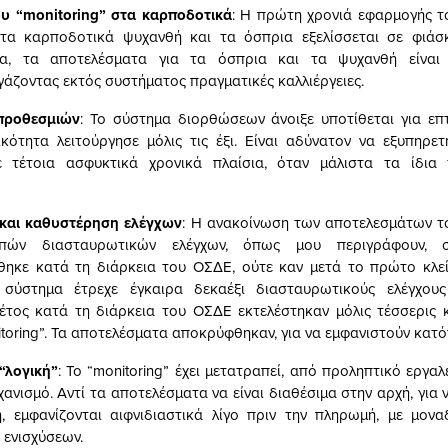
υ “
m
onitoring” στα καρποδοτικά
: Η πρώτη χρονιά εφαρμογής τ
 στα καρποδοτικά ψυχανθή και τα όσπρια εξελίσσεται σε φιάσκ
α, τα αποτελέσματα για τα όσπρια και τα ψυχανθή είναι
γάζοντας εκτός συστήματος πραγματικές καλλιέργειες.
προθεσμιών
: Το σύστημα διορθώσεων άνοιξε υποτίθεται για επ
κότητα λειτούργησε μόλις τις έξι. Είναι αδύνατον να εξυπηρετ
 τέτοια ασφυκτικά χρονικά πλαίσια, όταν μάλιστα τα ίδια
 και καθυστέρηση ελέγχων
: Η ανακοίνωση των αποτελεσμάτων το
πών διασταυρωτικών ελέγχων, όπως μου περιγράφουν,
θηκε κατά τη διάρκεια του ΟΣΔΕ, ούτε καν μετά το πρώτο κλεί
σύστημα έτρεχε έγκαιρα δεκαέξι διασταυρωτικούς ελέγχους
έτος κατά τη διάρκεια του ΟΣΔΕ εκτελέστηκαν μόλις τέσσερις 
toring”. Τα αποτελέσματα αποκρύφθηκαν, για να εμφανιστούν κατό
“λογική”
: Το “monitoring” έχει μετατραπεί, από προληπτικό εργα
χανισμό. Αντί τα αποτελέσματα να είναι διαθέσιμα στην αρχή, για
, εμφανίζονται αιφνιδιαστικά λίγο πριν την πληρωμή, με μονα
 ενισχύσεων.