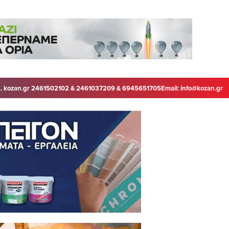
. kozan.gr 2461502102 & 2461037209 & 6945651705
Email:
info@kozan.gr