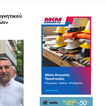
αγνητικού
νών»