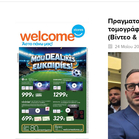
Πραγματοπ
τομογράφ
(Βίντεο 
24 Μαΐου 2