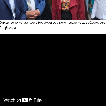
ηκαν τα εγκαίνια του νέου ανοιχτού μαγνητικού τομογράφου, στ
 Γρεβενών»