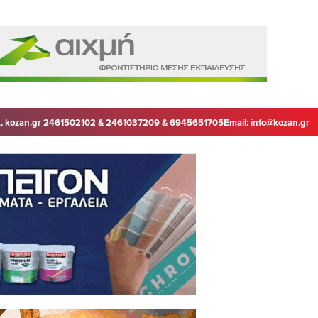
. kozan.gr 2461502102 & 2461037209 & 6945651705
Email:
info@kozan.gr