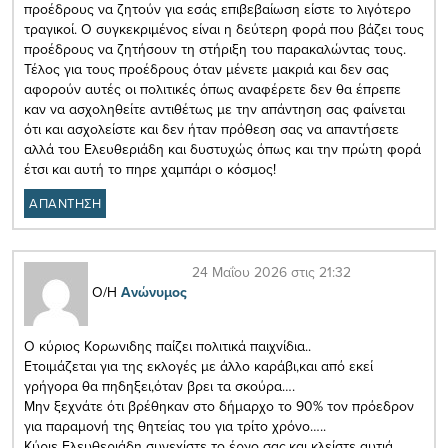
προέδρους να ζητούν για εσάς επιβεβαίωση είστε το λιγότερο
τραγικοί. Ο συγκεκριμένος είναι η δεύτερη φορά που βάζει τους
προέδρους να ζητήσουν τη στήριξη του παρακαλώντας τους.
Τέλος για τους προέδρους όταν μένετε μακριά και δεν σας
αφορούν αυτές οι πολιτικές όπως αναφέρετε δεν θα έπρεπε
καν να ασχοληθείτε αντιθέτως με την απάντηση σας φαίνεται
ότι και ασχολείστε και δεν ήταν πρόθεση σας να απαντήσετε
αλλά του Ελευθεριάδη και δυστυχώς όπως και την πρώτη φορά
έτσι και αυτή το πηρε χαμπάρι ο κόσμος!
ΑΠΑΝΤΗΣΗ
24 Μαΐου 2026 στις 21:32
Ο/Η
Ανώνυμος
Ο κύριος Κορωνιδης παίζει πολιτικά παιχνίδια..
Ετοιμάζεται για της εκλογές με άλλο καράβι,και από εκεί
γρήγορα θα πηδηξει,όταν βρει τα σκούρα….
Μην ξεχνάτε ότι βρέθηκαν στο δήμαρχο το 90% τον πρόεδρον
για παραμονή της θητείας του για τρίτο χρόνο…..
Κύριε Ελευθεριάδη συνεχίστε το έργο σας,και κλείστε αυτιά…..