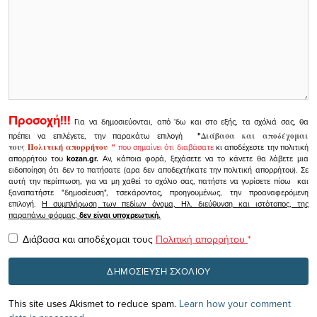
Προσοχή!!!
Για να δημοσιεύονται, από 'δω και στο εξής, τα σχόλιά σας, θα
πρέπει να επιλέγετε, την παρακάτω επιλογή
"
Διάβασα και αποδέχομαι
τους
Πολιτική απορρήτου
"
που σημαίνει ότι διαβάσατε
κι αποδέχεστε την πολιτική
απορρήτου του
kozan.gr.
Αν, κάποια φορά, ξεχάσετε να το κάνετε θα λάβετε μια
ειδοποίηση ότι δεν το πατήσατε (αρα δεν αποδεχτήκατε την πολιτική απορρήτου). Σε
αυτή την περίπτωση, για να μη χαθεί το σχόλιο σας, πατήστε να γυρίσετε πίσω και
ξαναπατήστε "δημοσίευση", τσεκάροντας, προηγουμένως, την προαναφερόμενη
επιλογή.
Η συμπλήρωση των πεδίων όνομα, Ηλ. διεύθυνση και ιστότοπος, της
παραπάνω φόρμας,
δεν είναι υποχρεωτική.
Διάβασα και αποδέχομαι τους
Πολιτική απορρήτου
*
This site uses Akismet to reduce spam.
Learn how your comment