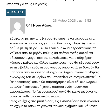
μπροστά για τους ιθαγενείς…
ΑΠΑΝΤΗΣΗ
25 Μαΐου 2026 στις 16:52
Ο/Η
Ντου Λύκος
Σύμφωνα με την αποψη σου θα έπρεπε να φέρουμε ένα
κανονικό αεροσκάφος για τους δόκιμους. Πάμε λίγο να τα
δούμε με τη σειρά… Αυτό είναι ομοίωμα αεροσκάφους που
χτίζεται από το μηδέν καθώς θα πρέπει εντός αυτού να
οδεύσουν αγωγοί αερίου, καλωδιώσεις για αισθητήρες,
κάμερες καθώς και άλλες κατασκευές που θα εξομοιώνουν
το περιβάλλον ενός αεροσκάφους όπου κατά το δοκούν θα
μπορούν από το κέντρο ελέγχου να δημιουργούν συνθήκες
αναλόγως του σεναρίου που απαιτείται να αντιμετωπιστεί. Το
”αεροσκάφος” όπως θα παρατήρησες είναι εξ’ ολοκλήρου
μεταλλική κατασκευή χωρίς απάρτια ενός κανονικού
αεροσκάφους. Το ”αεροσκάφος” αυτό θα καιίγεται ξανά και
ξανά σε κάθε διασωστικό σενάριο.
Ίσως να έχεις στο μυαλό σου, τις εκπαιδεύσεις που γίνονται
σε οχήματα όπου παίρνονται παλαιά οχήματα και ”κόβονται