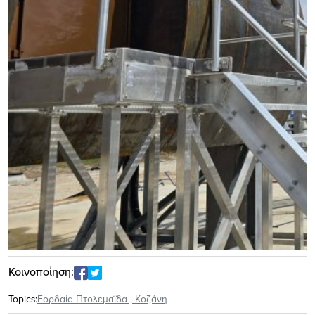
Κοινοποίηση:
Topics:
Εορδαία Πτολεμαΐδα
,
Κοζάνη