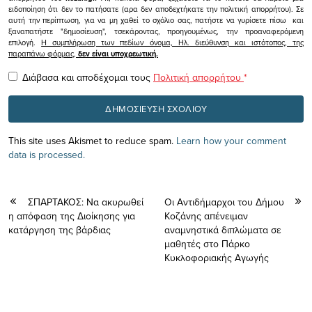
ειδοποίηση ότι δεν το πατήσατε (αρα δεν αποδεχτήκατε την πολιτική απορρήτου). Σε
αυτή την περίπτωση, για να μη χαθεί το σχόλιο σας, πατήστε να γυρίσετε πίσω και
ξαναπατήστε "δημοσίευση", τσεκάροντας, προηγουμένως, την προαναφερόμενη
επιλογή.
Η συμπλήρωση των πεδίων όνομα, Ηλ. διεύθυνση και ιστότοπος, της
παραπάνω φόρμας,
δεν είναι υποχρεωτική.
Διάβασα και αποδέχομαι τους
Πολιτική απορρήτου
*
This site uses Akismet to reduce spam.
Learn how your comment
data is processed.
ΣΠΑΡΤΑΚΟΣ: Να ακυρωθεί
Οι Αντιδήμαρχοι του Δήμου
η απόφαση της Διοίκησης για
Κοζάνης απένειμαν
κατάργηση της βάρδιας
αναμνηστικά διπλώματα σε
μαθητές στο Πάρκο
Κυκλοφοριακής Αγωγής