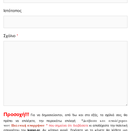
Ιστότοπος
Σχόλιο
*
Προσοχή!!!
Για να δημοσιεύονται, από 'δω και στο εξής, τα σχόλιά σας, θα
πρέπει να επιλέγετε, την παρακάτω επιλογή
"
Διάβασα και αποδέχομαι
τους
Πολιτική απορρήτου
"
που σημαίνει ότι διαβάσατε
κι αποδέχεστε την πολιτική
απορρήτου του
kozan.gr.
Αν, κάποια φορά, ξεχάσετε να το κάνετε θα λάβετε μια