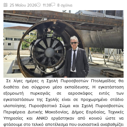
25 Μαΐου 2026
11:38
8 σχόλια
Σε λίγες ημέρες η
Σχολή Πυροσβεστών Πτολεμαΐδας
θα
διαθέτει ένα σύγχρονο μέσο εκπαίδευσης. Η εγκατάσταση
εξομοιωτή πυρκαγιάς σε αεροσκάφος εντός των
εγκαταστάσεων της Σχολής είναι σε προχωρημένο στάδιο
υλοποίησης.
Πυροσβεστικό Σώμα
και
Σχολή Πυροσβεστών
,
Περιφέρεια Δυτικής Μακεδονίας
,
Δήμος Εορδαίας
,
Τεχνικές
Υπηρεσίες
και
ΑΝΚΟ
εργάστηκαν από κοινού ώστε να
φτάσουμε στο τελικό αποτέλεσμα που ουσιαστικά αναβαθμίζει