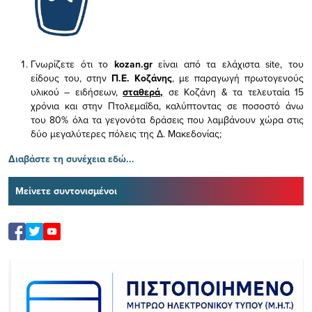
Γνωρίζετε ότι το
kozan.gr
είναι από τα ελάχιστα
site, του
είδους του,
στην
Π.Ε. Κοζάνης
, με παραγωγή πρωτογενούς
υλικού – ειδήσεων,
σταθερά,
σε Κοζάνη & τα τελευταία 15
χρόνια και στην Πτολεμαΐδα, καλύπτοντας σε ποσοστό άνω
του 80% όλα τα γεγονότα δράσεις που λαμβάνουν χώρα στις
δύο μεγαλύτερες πόλεις της Δ. Μακεδονίας;
Διαβάστε τη συνέχεια εδώ...
Μείνετε συντονισμένοι