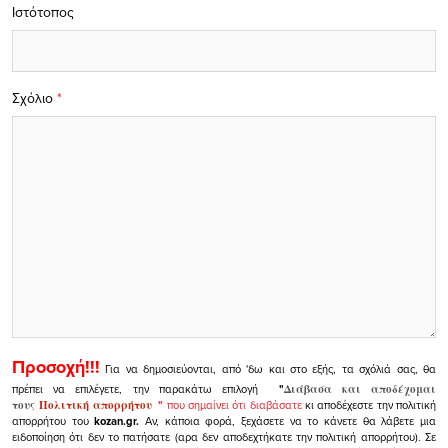
Ιστότοπος
Σχόλιο
*
Προσοχή!!!
Για να δημοσιεύονται, από 'δω και στο εξής, τα σχόλιά σας, θα
πρέπει να επιλέγετε, την παρακάτω επιλογή
"
Διάβασα και αποδέχομαι
τους
Πολιτική απορρήτου
"
που σημαίνει ότι διαβάσατε
κι αποδέχεστε την πολιτική
απορρήτου του
kozan.gr.
Αν, κάποια φορά, ξεχάσετε να το κάνετε θα λάβετε μια
ειδοποίηση ότι δεν το πατήσατε (αρα δεν αποδεχτήκατε την πολιτική απορρήτου). Σε