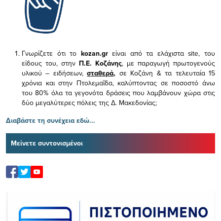
Γνωρίζετε ότι το
kozan.gr
είναι από τα ελάχιστα
site, του
είδους του,
στην
Π.Ε. Κοζάνης
, με παραγωγή πρωτογενούς
υλικού – ειδήσεων,
σταθερά,
σε Κοζάνη & τα τελευταία 15
χρόνια και στην Πτολεμαΐδα, καλύπτοντας σε ποσοστό άνω
του 80% όλα τα γεγονότα δράσεις που λαμβάνουν χώρα στις
δύο μεγαλύτερες πόλεις της Δ. Μακεδονίας;
Διαβάστε τη συνέχεια εδώ...
Μείνετε συντονισμένοι