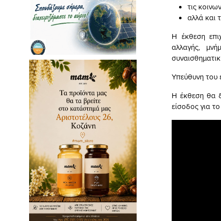
τις κοινω
αλλά και τ
Η έκθεση επιχ
αλλαγής, μνή
συναισθηματική
Υπεύθυνη του ε
Η έκθεση θα 
είσοδος για το