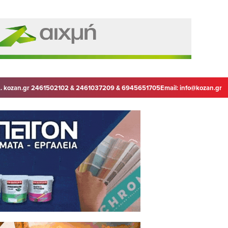
. kozan.gr 2461502102 & 2461037209 & 6945651705
Email:
info@kozan.gr