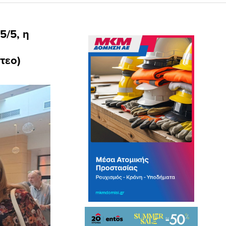
5/5, η
τεο)