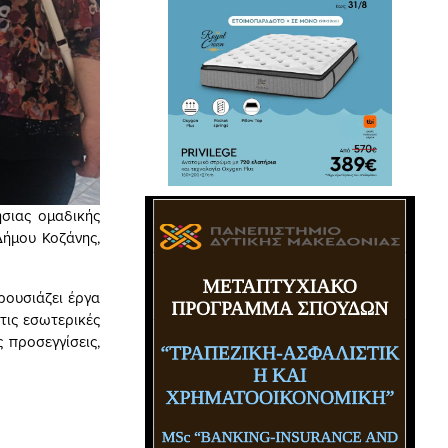
σιας ομαδικής
Δήμου Κοζάνης,
ρουσιάζει έργα
τις εσωτερικές
 προσεγγίσεις,