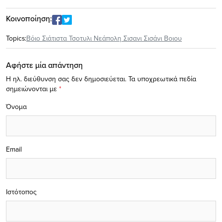
Κοινοποίηση:
Topics:
Βόιο Σιάτιστα Τσοτυλι Νεάπολη Σισανι Σισάνι Βοιου
Αφήστε μία απάντηση
Η ηλ. διεύθυνση σας δεν δημοσιεύεται.
Τα υποχρεωτικά πεδία
σημειώνονται με
*
Όνομα
Email
Ιστότοπος