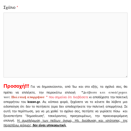
Σχόλιο
*
Προσοχή!!!
Για να δημοσιεύονται, από 'δω και στο εξής, τα σχόλιά σας, θα
πρέπει να επιλέγετε, την παρακάτω επιλογή
"
Διάβασα και αποδέχομαι
τους
Πολιτική απορρήτου
"
που σημαίνει ότι διαβάσατε
κι αποδέχεστε την πολιτική
απορρήτου του
kozan.gr.
Αν, κάποια φορά, ξεχάσετε να το κάνετε θα λάβετε μια
ειδοποίηση ότι δεν το πατήσατε (αρα δεν αποδεχτήκατε την πολιτική απορρήτου). Σε
αυτή την περίπτωση, για να μη χαθεί το σχόλιο σας, πατήστε να γυρίσετε πίσω και
ξαναπατήστε "δημοσίευση", τσεκάροντας, προηγουμένως, την προαναφερόμενη
επιλογή.
Η συμπλήρωση των πεδίων όνομα, Ηλ. διεύθυνση και ιστότοπος, της
παραπάνω φόρμας,
δεν είναι υποχρεωτική.