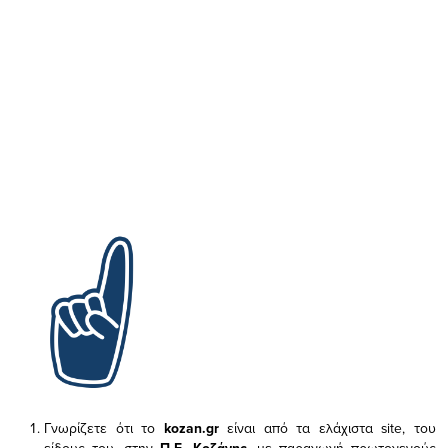
Γνωρίζετε ότι το
kozan.gr
είναι από τα ελάχιστα
site, του
είδους του,
στην
Π.Ε. Κοζάνης
, με παραγωγή πρωτογενούς