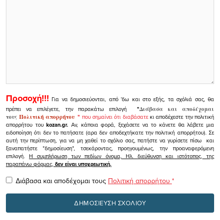
Προσοχή!!!
Για να δημοσιεύονται, από 'δω και στο εξής, τα σχόλιά σας, θα
πρέπει να επιλέγετε, την παρακάτω επιλογή
"
Διάβασα και αποδέχομαι
τους
Πολιτική απορρήτου
"
που σημαίνει ότι διαβάσατε
κι αποδέχεστε την πολιτική
απορρήτου του
kozan.gr.
Αν, κάποια φορά, ξεχάσετε να το κάνετε θα λάβετε μια
ειδοποίηση ότι δεν το πατήσατε (αρα δεν αποδεχτήκατε την πολιτική απορρήτου). Σε
αυτή την περίπτωση, για να μη χαθεί το σχόλιο σας, πατήστε να γυρίσετε πίσω και
ξαναπατήστε "δημοσίευση", τσεκάροντας, προηγουμένως, την προαναφερόμενη
επιλογή.
Η συμπλήρωση των πεδίων όνομα, Ηλ. διεύθυνση και ιστότοπος, της
παραπάνω φόρμας,
δεν είναι υποχρεωτική.
Διάβασα και αποδέχομαι τους
Πολιτική απορρήτου
*