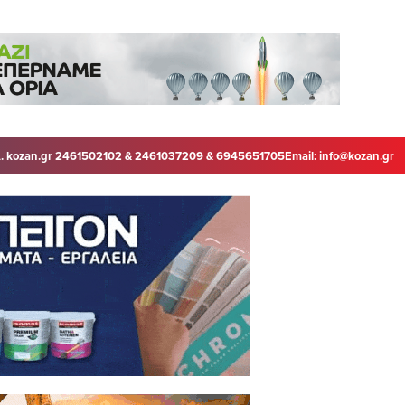
. kozan.gr 2461502102 & 2461037209 & 6945651705
Email:
info@kozan.gr