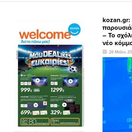
kozan.gr:
παρουσιά
– Το σχόλ
νέο κόμμ
26 Μαΐου 2