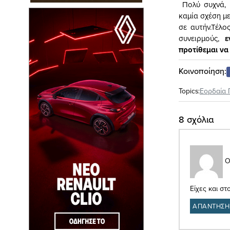
Πολύ συχνά, 
καμία σχέση με
σε αυτήν.Τέλο
συνειρμούς,
εν
προτίθεμαι να
Κοινοποίηση:
Topics:
Εορδαία 
8 σχόλια
Ο
Είχες και σ
ΑΠΑΝΤΗΣΗ