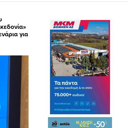
υ
ακεδονία»
ενάρια για