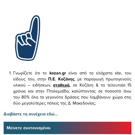
Γνωρίζετε ότι το
kozan.gr
είναι από τα ελάχιστα
site, του
είδους του,
στην
Π.Ε. Κοζάνης
, με παραγωγή πρωτογενούς
υλικού – ειδήσεων,
σταθερά,
σε Κοζάνη & τα τελευταία 15
χρόνια και στην Πτολεμαΐδα, καλύπτοντας σε ποσοστό άνω
του 80% όλα τα γεγονότα δράσεις που λαμβάνουν χώρα στις
δύο μεγαλύτερες πόλεις της Δ. Μακεδονίας;
Διαβάστε τη συνέχεια εδώ...
Μείνετε συντονισμένοι