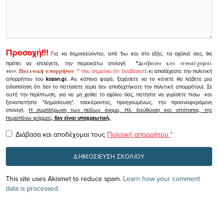
Προσοχή!!!
Για να δημοσιεύονται, από 'δω και στο εξής, τα σχόλιά σας, θα
πρέπει να επιλέγετε, την παρακάτω επιλογή
"
Διάβασα και αποδέχομαι
τους
Πολιτική απορρήτου
"
που σημαίνει ότι διαβάσατε
κι αποδέχεστε την πολιτική
απορρήτου του
kozan.gr.
Αν, κάποια φορά, ξεχάσετε να το κάνετε θα λάβετε μια
ειδοποίηση ότι δεν το πατήσατε (αρα δεν αποδεχτήκατε την πολιτική απορρήτου). Σε
αυτή την περίπτωση, για να μη χαθεί το σχόλιο σας, πατήστε να γυρίσετε πίσω και
ξαναπατήστε "δημοσίευση", τσεκάροντας, προηγουμένως, την προαναφερόμενη
επιλογή.
Η συμπλήρωση των πεδίων όνομα, Ηλ. διεύθυνση και ιστότοπος, της
παραπάνω φόρμας,
δεν είναι υποχρεωτική.
Διάβασα και αποδέχομαι τους
Πολιτική απορρήτου
*
This site uses Akismet to reduce spam.
Learn how your comment
data is processed.