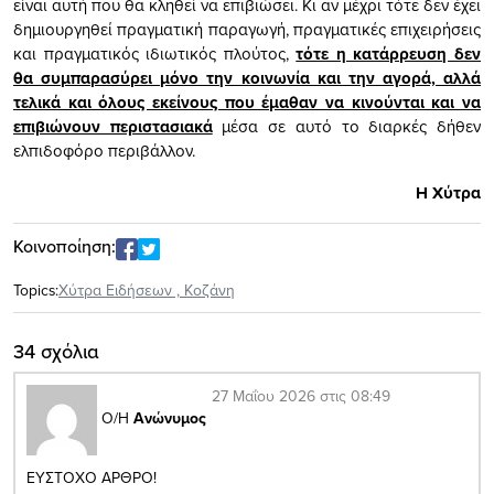
είναι αυτή που θα κληθεί να επιβιώσει. Κι αν μέχρι τότε δεν έχει
δημιουργηθεί πραγματική παραγωγή, πραγματικές επιχειρήσεις
και πραγματικός ιδιωτικός πλούτος,
τότε η κατάρρευση δεν
θα συμπαρασύρει μόνο την κοινωνία και την αγορά, αλλά
τελικά και όλους εκείνους που έμαθαν να κινούνται και να
επιβιώνουν περιστασιακά
μέσα σε αυτό το διαρκές δήθεν
ελπιδοφόρο περιβάλλον.
Η Χύτρα
Κοινοποίηση:
Topics:
Xύτρα Ειδήσεων
,
Κοζάνη
34 σχόλια
27 Μαΐου 2026 στις 08:49
Ο/Η
Ανώνυμος
ΕΥΣΤΟΧΟ ΑΡΘΡΟ!