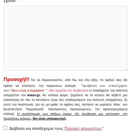
Σχόλιο
*
Προσοχή!!!
Για να δημοσιεύονται, από 'δω και στο εξής, τα σχόλιά σας, θα
πρέπει να επιλέγετε, την παρακάτω επιλογή
"
Διάβασα και αποδέχομαι
τους
Πολιτική απορρήτου
"
που σημαίνει ότι διαβάσατε
κι αποδέχεστε την πολιτική
απορρήτου του
kozan.gr.
Αν, κάποια φορά, ξεχάσετε να το κάνετε θα λάβετε μια
ειδοποίηση ότι δεν το πατήσατε (αρα δεν αποδεχτήκατε την πολιτική απορρήτου). Σε
αυτή την περίπτωση, για να μη χαθεί το σχόλιο σας, πατήστε να γυρίσετε πίσω και
ξαναπατήστε "δημοσίευση", τσεκάροντας, προηγουμένως, την προαναφερόμενη
επιλογή.
Η συμπλήρωση των πεδίων όνομα, Ηλ. διεύθυνση και ιστότοπος, της
παραπάνω φόρμας,
δεν είναι υποχρεωτική.
Διάβασα και αποδέχομαι τους
Πολιτική απορρήτου
*