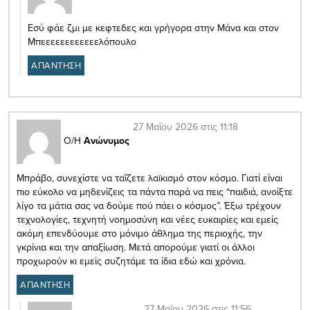
Εσύ φάε ζμι με κεφτεδες και γρήγορα στην Μάνα και στον
Μπεεεεεεεεεεεελόπουλο
ΑΠΑΝΤΗΣΗ
27 Μαΐου 2026 στις 11:18
Ο/Η
Ανώνυμος
Μπράβο, συνεχίστε να ταΐζετε λαϊκισμό στον κόσμο. Γιατί είναι
πιο εύκολο να μηδενίζεις τα πάντα παρά να πεις “παιδιά, ανοίξτε
λίγο τα μάτια σας να δούμε πού πάει ο κόσμος”. Έξω τρέχουν
τεχνολογίες, τεχνητή νοημοσύνη και νέες ευκαιρίες και εμείς
ακόμη επενδύουμε στο μόνιμο άθλημα της περιοχής, την
γκρίνια και την απαξίωση. Μετά απορούμε γιατί οι άλλοι
προχωρούν κι εμείς συζητάμε τα ίδια εδώ και χρόνια.
ΑΠΑΝΤΗΣΗ
27 Μαΐου 2026 στις 11:56