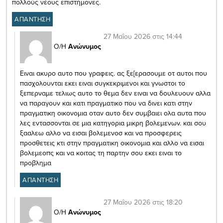
πολλούς νέους επιστήμονες.
ΑΠΑΝΤΗΣΗ
27 Μαΐου 2026 στις 14:44
Ο/Η
Ανώνυμος
Ειναι ακυρο αυτο που γραφεις. ας ξε[ερασουμε οτ αυτοι που
πασχολουνται εκει ειναι συγκεκριμενοι και γνωστοι το
ξεπερναμε τελιως αυτο το θεμα δεν ειναι να δουλευουν αλλα
να παραγουν και κατι πραγματικο που να δινει κατι στην
πραγματικη οικονομια οταν αυτο δεν συμβαιει ολα αυτα που
λες εντασσονται σε μια κατηγορια μικρη βολεμενων. και σου
ξααλεω αλλο να εισαι βολεμενοσ και να προσφερεις
προσθετεις κτι στην πραγματικη οικονομια και αλλο να εισαι
βολεμεοπς και να κοιτας τη παρτην σου εκει ειναι το
προβλημα
ΑΠΑΝΤΗΣΗ
27 Μαΐου 2026 στις 18:20
Ο/Η
Ανώνυμος