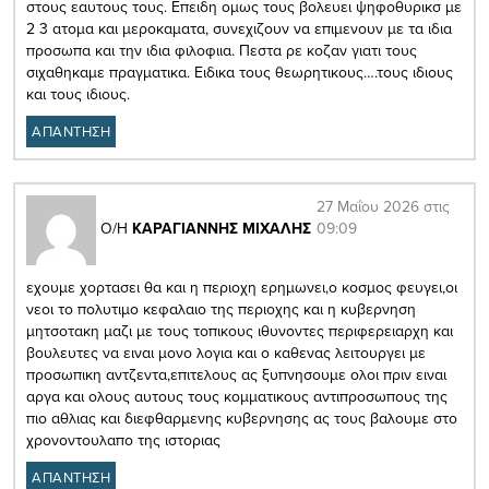
στους εαυτους τους. Επειδη ομως τους βολευει ψηφοθυρικσ με
2 3 ατομα και μεροκαματα, συνεχιζουν να επιμενουν με τα ιδια
προσωπα και την ιδια φιλοφιια. Πεστα ρε κοζαν γιατι τους
σιχαθηκαμε πραγματικα. Ειδικα τους θεωρητικους….τους ιδιους
και τους ιδιους.
ΑΠΑΝΤΗΣΗ
27 Μαΐου 2026 στις
09:09
Ο/Η
ΚΑΡΑΓΙΑΝΝΗΣ ΜΙΧΑΛΗΣ
εχουμε χορτασει θα και η περιοχη ερημωνει,ο κοσμος φευγει,οι
νεοι το πολυτιμο κεφαλαιο της περιοχης και η κυβερνηση
μητσοτακη μαζι με τους τοπικους ιθυνοντες περιφερειαρχη και
βουλευτες να ειναι μονο λογια και ο καθενας λειτουργει με
προσωπικη αντζεντα,επιτελους ας ξυπνησουμε ολοι πριν ειναι
αργα και ολους αυτους τους κομματικους αντιπροσωπους της
πιο αθλιας και διεφθαρμενης κυβερνησης ας τους βαλουμε στο
χρονοντουλαπο της ιστοριας
ΑΠΑΝΤΗΣΗ