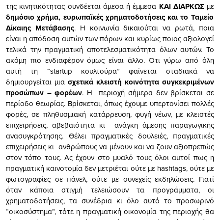
της κινητικότητας συνδέεται άμεσα ή έμμεσα
ΚΑΙ ΔΙΑΡΚΩΣ
με
δημόσιο χρήμα, ευρωπαϊκές χρηματοδοτήσεις και το Ταμείο
Δίκαιης Μετάβασης
. Η κοινωνία δικαιούται να ρωτά, ποια
είναι η απόδοση αυτών των πόρων και κυρίως ποιος αξιολογεί
τελικά την πραγματική αποτελεσματικότητα όλων αυτών. Το
ακόμη πιο ενδιαφέρον όμως είναι άλλο. Ότι γύρω από όλη
αυτή τη “startup κουλτούρα” φαίνεται σταδιακά να
δημιουργείται μια
σχετικά κλειστή κοινότητα συγκεκριμένων
προσώπων – φορέων
. Η περιοχή σήμερα δεν βρίσκεται σε
περίοδο θεωρίας. Βρίσκεται, όπως έχουμε υπερτονίσει πολλές
φορές, σε πληθυσμιακή κατάρρευση, φυγή νέων, με κλειστές
επιχειρήσεις, αβεβαιότητα κι ανάγκη άμεσης παραγωγικής
ανασυγκρότησης. Θέλει πραγματικές δουλειές, πραγματικές
επιχειρήσεις κι ανθρώπους να μένουν και να ζουν αξιοπρεπώς
στον τόπο τους. Ας έχουν στο μυαλό τους όλοι αυτοί πως η
πραγματική καινοτομία δεν μετριέται ούτε με hashtags, ούτε με
φωτογραφίες σε πάνελ, ούτε με συνεχείς εκδηλώσεις. Γιατί
όταν κάποια στιγμή τελειώσουν τα προγράμματα, οι
χρηματοδοτήσεις, τα συνέδρια κι όλο αυτό το προσωρινό
“οικοσύστημα”, τότε η πραγματική οικονομία της περιοχής θα