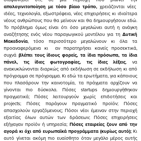
απολογινιτοποίηση με τόσο βίαιο τρόπο,
χρειάζονται νέες
ιδέες, τεχνολογία, εξωστρέφεια, νέες επιχειρήσεις κι ιδιαίτερα
νέους ανθρώπους που θα μείνουν και θα δημιουργήσουν εδώ.
Το πρόβλημα όμως είναι ότι όσο μεγαλώνει αυτή η ανάγκη
αναζήτησης ενός νέου παραγωγικού μοντέλου για τη
Δυτική
Μακεδονία
, τόσο περισσότερο μεγαλώνουν κι όλα τα
προαναφερόμενα κι αν παρατηρήσει κανείς προσεκτικά,
συχνά
βλέπει τους ίδιους φορείς, τα ίδια πρόσωπα, τα ίδια
πάνελ, τις ίδιες φωτογραφίες, τις ίδιες λέξεις
, να
ανακυκλώνονται διαρκώς από εκδήλωση σε εκδήλωση κι από
πρόγραμμα σε πρόγραμμα. Κι εδώ τα ερωτήματα, για κάποιους
που πλασάρουν την καινοτομία, τα πράγματα αρχίζουν να
γίνονται πιο δύσκολα. Πόσες startups δημιουργήθηκαν
πραγματικά; Πόσες λειτουργούν χωρίς επιδοτήσεις και
projects; Πόσες παράγουν πραγματικό προϊόν; Πόσες
απασχολούν εργαζόμενους; Πόσοι νέοι έμειναν στην περιοχή
εξαιτίας όλων αυτών των δράσεων; Πόσες επιχειρήσεις
εξήγαγαν προϊόν ή υπηρεσία;
Πόσες εταιρείες ζουν από την
αγορά κι όχι από ευρωπαϊκά προγράμματα (κυρίως αυτό);
Κι
αυτό γίνεται ακόμη πιο ευαίσθητο όταν μεγάλο μέρος αυτής