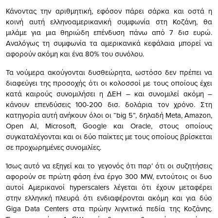
Κάνοντας την αριθμητική, εφόσον πάρει σάρκα και οστά η
κοινή αυτή ελληνοαμερικανική συμφωνία στη Κοζάνη, θα
μιλάμε για μια θηριώδη επένδυση πάνω από 7 δισ ευρώ.
Αναλόγως τη συμφωνία τα αμερικανικά κεφάλαια μπορεί να
αφορούν ακόμη και ένα 80% του συνόλου.
Τα νούμερα ακούγονται δυσθεώρητα, ωστόσο δεν πρέπει να
διαφεύγει της προσοχής ότι οι κολοσσοί με τους οποίους έχει
κατά καιρούς συνομιλήσει η ΔΕΗ – και συνομιλεί ακόμη –
κάνουν επενδύσεις 100-200 δισ. δολάρια τον χρόνο. Στη
κατηγορία αυτή ανήκουν όλοι οι “big 5”, δηλαδή Meta, Amazon,
Open AI, Microsoft, Google και Oracle, στους οποίους
συγκαταλέγονται και οι δύο παίκτες με τους οποίους βρίσκεται
σε προχωρημένες συνομιλίες.
Ίσως αυτό να εξηγεί και το γεγονός ότι παρ’ ότι οι συζητήσεις
αφορούν σε πρώτη φάση ένα έργο 300 MW, εντούτοις οι δυο
αυτοί Αμερικανοί hyperscalers λέγεται ότι έχουν μεταφέρει
στην ελληνική πλευρά ότι ενδιαφέρονται ακόμη και για δύο
Giga Data Centers στα πρώην λιγνιτικά πεδία της Κοζάνης.