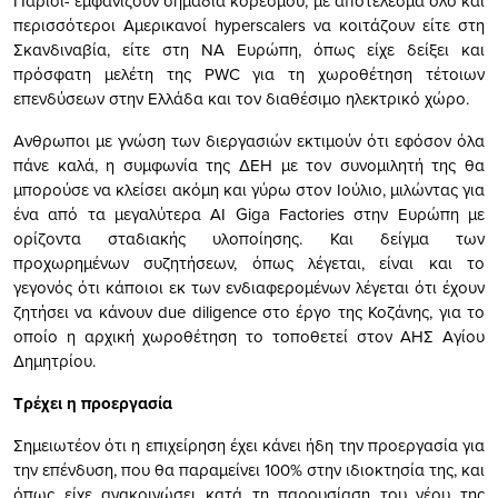
Παρίσι- εμφανίζουν σημάδια κορεσμού, με αποτέλεσμα όλο και
περισσότεροι Αμερικανοί hyperscalers να κοιτάζουν είτε στη
Σκανδιναβία, είτε στη ΝΑ Ευρώπη, όπως είχε δείξει και
πρόσφατη μελέτη της PWC για τη χωροθέτηση τέτοιων
επενδύσεων στην Ελλάδα και τον διαθέσιμο ηλεκτρικό χώρο.
Ανθρωποι με γνώση των διεργασιών εκτιμούν ότι εφόσον όλα
πάνε καλά, η συμφωνία της ΔΕΗ με τον συνομιλητή της θα
μπορούσε να κλείσει ακόμη και γύρω στον Ιούλιο, μιλώντας για
ένα από τα μεγαλύτερα AI Giga Factories στην Ευρώπη με
ορίζοντα σταδιακής υλοποίησης. Και δείγμα των
προχωρημένων συζητήσεων, όπως λέγεται, είναι και το
γεγονός ότι κάποιοι εκ των ενδιαφερομένων λέγεται ότι έχουν
ζητήσει να κάνουν due diligence στο έργο της Κοζάνης, για το
οποίο η αρχική χωροθέτηση το τοποθετεί στον ΑΗΣ Αγίου
Δημητρίου.
Τρέχει η προεργασία
Σημειωτέον ότι η επιχείρηση έχει κάνει ήδη την προεργασία για
την επένδυση, που θα παραμείνει 100% στην ιδιοκτησία της, και
όπως είχε ανακοινώσει κατά τη παρουσίαση του νέου της