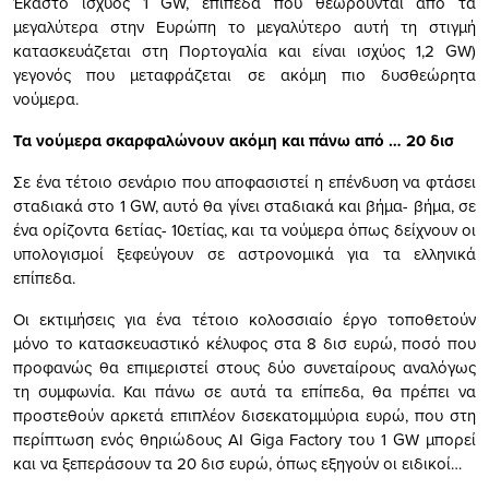
Έκαστο ισχύος 1 GW, επίπεδα που θεωρούνται από τα
μεγαλύτερα στην Ευρώπη το μεγαλύτερο αυτή τη στιγμή
κατασκευάζεται στη Πορτογαλία και είναι ισχύος 1,2 GW)
γεγονός που μεταφράζεται σε ακόμη πιο δυσθεώρητα
νούμερα.
Τα νούμερα σκαρφαλώνουν ακόμη και πάνω από … 20 δισ
Σε ένα τέτοιο σενάριο που αποφασιστεί η επένδυση να φτάσει
σταδιακά στo 1 GW, αυτό θα γίνει σταδιακά και βήμα- βήμα, σε
ένα ορίζοντα 6ετίας- 10ετίας, και τα νούμερα όπως δείχνουν οι
υπολογισμοί ξεφεύγουν σε αστρονομικά για τα ελληνικά
επίπεδα.
Οι εκτιμήσεις για ένα τέτοιο κολοσσιαίο έργο τοποθετούν
μόνο το κατασκευαστικό κέλυφος στα 8 δισ ευρώ, ποσό που
προφανώς θα επιμεριστεί στους δύο συνεταίρους αναλόγως
τη συμφωνία. Και πάνω σε αυτά τα επίπεδα, θα πρέπει να
προστεθούν αρκετά επιπλέον δισεκατομμύρια ευρώ, που στη
περίπτωση ενός θηριώδους AI Giga Factory του 1 GW μπορεί
και να ξεπεράσουν τα 20 δισ ευρώ, όπως εξηγούν οι ειδικοί…