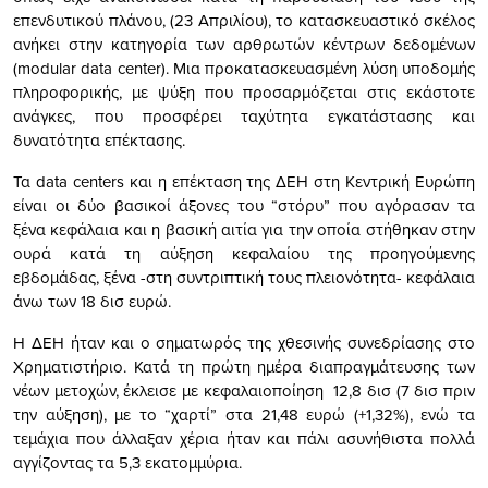
επενδυτικού πλάνου, (23 Απριλίου), το κατασκευαστικό σκέλος
ανήκει στην κατηγορία των αρθρωτών κέντρων δεδομένων
(modular data center). Μια προκατασκευασμένη λύση υποδομής
πληροφορικής, με ψύξη που προσαρμόζεται στις εκάστοτε
ανάγκες, που προσφέρει ταχύτητα εγκατάστασης και
δυνατότητα επέκτασης.
Τα data centers και η επέκταση της ΔΕΗ στη Κεντρική Ευρώπη
είναι οι δύο βασικοί άξονες του “στόρυ” που αγόρασαν τα
ξένα κεφάλαια και η βασική αιτία για την οποία στήθηκαν στην
ουρά κατά τη αύξηση κεφαλαίου της προηγούμενης
εβδομάδας, ξένα -στη συντριπτική τους πλειονότητα- κεφάλαια
άνω των 18 δισ ευρώ.
Η ΔΕΗ ήταν και ο σηματωρός της χθεσινής συνεδρίασης στο
Χρηματιστήριο. Κατά τη πρώτη ημέρα διαπραγμάτευσης των
νέων μετοχών, έκλεισε με κεφαλαιοποίηση 12,8 δισ (7 δισ πριν
την αύξηση), με το “χαρτί” στα 21,48 ευρώ (+1,32%), ενώ τα
τεμάχια που άλλαξαν χέρια ήταν και πάλι ασυνήθιστα πολλά
αγγίζοντας τα 5,3 εκατομμύρια.