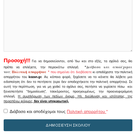
Προσοχή!!!
Για να δημοσιεύονται, από 'δω και στο εξής, τα σχόλιά σας, θα
πρέπει να επιλέγετε, την παρακάτω επιλογή
"
Διάβασα και αποδέχομαι
τους
Πολιτική απορρήτου
"
που σημαίνει ότι διαβάσατε
κι αποδέχεστε την πολιτική
απορρήτου του
kozan.gr.
Αν, κάποια φορά, ξεχάσετε να το κάνετε θα λάβετε μια
ειδοποίηση ότι δεν το πατήσατε (αρα δεν αποδεχτήκατε την πολιτική απορρήτου). Σε
αυτή την περίπτωση, για να μη χαθεί το σχόλιο σας, πατήστε να γυρίσετε πίσω και
ξαναπατήστε "δημοσίευση", τσεκάροντας, προηγουμένως, την προαναφερόμενη
επιλογή.
Η συμπλήρωση των πεδίων όνομα, Ηλ. διεύθυνση και ιστότοπος, της
παραπάνω φόρμας,
δεν είναι υποχρεωτική.
Διάβασα και αποδέχομαι τους
Πολιτική απορρήτου
*