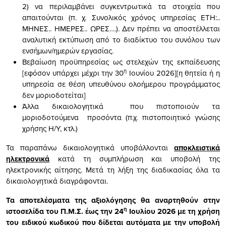
2) να περιλαμβάνει συγκεντρωτικά τα στοιχεία που
απαιτούνται (π. χ. Συνολικός χρόνος υπηρεσίας ΕΤΗ:..
ΜΗΝΕΣ.. ΗΜΕΡΕΣ.. ΩΡΕΣ….). Δεν πρέπει να αποστέλλεται
αναλυτική εκτύπωση από το διαδίκτυο του συνόλου των
ενσήμων/ημερών εργασίας.
Βεβαίωση προϋπηρεσίας ως στελεχών της εκπαίδευσης
η
[εφόσον υπάρχει μέχρι την 30
Ιουνίου 2026][η θητεία ή η
υπηρεσία σε θέση υπευθύνου ολοήμερου προγράμματος
δεν μοριοδοτείται]
Άλλα δικαιολογητικά που πιστοποιούν τα
μοριοδοτούμενα προσόντα (π.χ. πιστοποιητικό γνώσης
χρήσης Η/Υ, κτλ.)
Τα παραπάνω δικαιολογητικά υποβάλλονται
αποκλειστικά
ηλεκτρονικά
κατά τη συμπλήρωση και υποβολή της
ηλεκτρονικής αίτησης. Μετά τη λήξη της διαδικασίας όλα τα
δικαιολογητικά διαγράφονται.
Τα αποτελέσματα της αξιολόγησης θα αναρτηθούν στην
η
ιστοσελίδα του Π.Μ.Σ. έως την 24
Ιουλίου 2026 με τη χρήση
του ειδικού κωδικού που δίδεται αυτόματα με την υποβολή