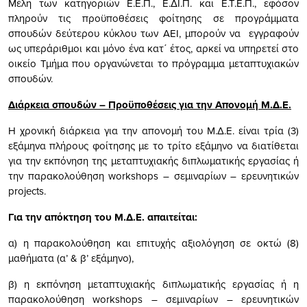
Μέλη των κατηγοριών Ε.Ε.Π., Ε.ΔΙ.Π. και Ε.Τ.Ε.Π., εφόσον
πληρούν τις προϋποθέσεις φοίτησης σε προγράμματα
σπουδών δεύτερου κύκλου των ΑΕΙ, μπορούν να εγγραφούν
ως υπεράριθμοι και μόνο ένα κατ΄ έτος, αρκεί να υπηρετεί στο
οικείο Τμήμα που οργανώνεται το πρόγραμμα μεταπτυχιακών
σπουδών.
Διάρκεια σπουδών – Προϋποθέσεις για την Απονομή Μ.Δ.Ε.
Η χρονική διάρκεια για την απονομή του Μ.Δ.Ε. είναι τρία (3)
εξάμηνα πλήρους φοίτησης με το τρίτο εξάμηνο να διατίθεται
για την εκπόνηση της μεταπτυχιακής διπλωματικής εργασίας ή
την παρακολούθηση workshops – σεμιναρίων – ερευνητικών
projects.
Για την απόκτηση του Μ.Δ.Ε. απαιτείται:
α) η παρακολούθηση και επιτυχής αξιολόγηση σε οκτώ (8)
μαθήματα (α’ & β’ εξάμηνο),
β) η εκπόνηση μεταπτυχιακής διπλωματικής εργασίας ή η
παρακολούθηση workshops – σεμιναρίων – ερευνητικών