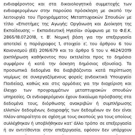
ενδιαφέροντος και στα δικαιολογητικά συμμετοχής των
ενδιαφερομένων στην παρούσα πρόσκληση με σκοπό την
λειτουργία του Προγράμματος Μεταπτυχιακών Σπουδών με
τίτλο «Επιστήμες της Αγωγής: Οργάνωση και Διοίκηση της
Εκπαίδευσης – Εκπαιδευτική Ηγεσία» σύμφωνα με το Φ.Ε.Κ.
2865/18.07.2018, τ. Β’. Νομική βάση για την επεξεργασία
αποτελεί η παράγραφος 1, στοιχείο ε’, του άρθρου 6 του
Κανονισμού (ΕΕ) 2016/679 και το άρθρο 5 του ν. 4624/2019
(εκπλήρωση καθήκοντος που εκτελείται προς το δημόσιο
συμφέρον ή κατά την άσκηση δημόσιας εξουσίας). Τα
προσωπικά δεδομένα θα διαβιβάζονται κατά περίπτωση
νομίμως σε συνεργαζόμενους φορείς (ενδεικτικά Υπουργείο
Παιδείας), καθώς και στις αρμόδιες για την διαχείριση και
έλεγχο των προγραμμάτων μεταπτυχιακών σπουδών
υπηρεσίες. Οι ενδιαφερόμενοι έχουν δικαίωμα πρόσβασης στα
δεδομένα τους, διόρθωσης ανακριβών ή συμπλήρωσης
ελλιπών δεδομένων, διαγραφής των δεδομένων αν δεν είναι
πλέον απαραίτητα σε σχέση με τους σκοπούς για τους οποίους
συλλέχθηκαν ή υποβλήθηκαν κατ’ άλλο τρόπο σε επεξεργασία
ή αν αντιτίθενται στην επεξεργασία, εφόσον δεν υπάρχουν