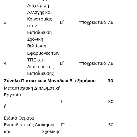
Διαχείριση
Αλλαγής και
Καινοτομίας
3
Β΄
Υποχρεωτικό
7.5
στην
Εκπαίδευση –
Σχολική
Βελτίωση
Εφαρμογές των
ΤΠΕ στη
4
Β΄
Υποχρεωτικό
7.5
Διοίκηση της
Εκπαίδευσης
Σύνολο Πιστωτικών Μονάδων Β΄ εξαμήνου
30
Μεταπτυχιακή Διπλωματική
Εργασία
Γ΄
30
ή
Ειδικά Θέματα
Εκπαιδευτικής Διοίκησης
Γ’
30
και Σχολικής