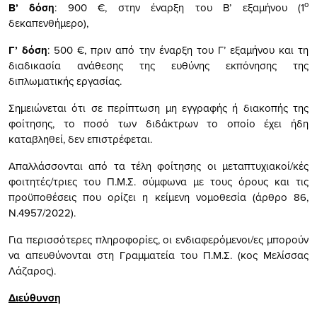
ο
Β’ δόση
: 900 €, στην έναρξη του Β’ εξαμήνου (1
δεκαπενθήμερο),
Γ’ δόση
: 500 €, πριν από την έναρξη του Γ’ εξαμήνου και τη
διαδικασία ανάθεσης της ευθύνης εκπόνησης της
διπλωματικής εργασίας.
Σημειώνεται ότι σε περίπτωση μη εγγραφής ή διακοπής της
φοίτησης, το ποσό των διδάκτρων το οποίο έχει ήδη
καταβληθεί, δεν επιστρέφεται.
Απαλλάσσονται από τα τέλη φοίτησης οι μεταπτυχιακοί/κές
φοιτητές/τριες του Π.Μ.Σ. σύμφωνα με τους όρους και τις
προϋποθέσεις που ορίζει η κείμενη νομοθεσία (άρθρο 86,
Ν.4957/2022).
Για περισσότερες πληροφορίες, οι ενδιαφερόμενοι/ες μπορούν
να απευθύνονται στη Γραμματεία του Π.Μ.Σ. (κος Μελίσσας
Λάζαρος).
Διεύθυνση