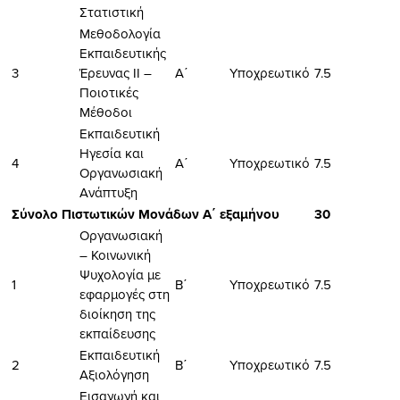
Στατιστική
Μεθοδολογία
Εκπαιδευτικής
3
Έρευνας ΙΙ –
Α΄
Υποχρεωτικό
7.5
Ποιοτικές
Μέθοδοι
Εκπαιδευτική
Ηγεσία και
4
Α΄
Υποχρεωτικό
7.5
Οργανωσιακή
Ανάπτυξη
Σύνολο Πιστωτικών Μονάδων Α΄ εξαμήνου
30
Οργανωσιακή
– Κοινωνική
Ψυχολογία με
1
Β΄
Υποχρεωτικό
7.5
εφαρμογές στη
διοίκηση της
εκπαίδευσης
Εκπαιδευτική
2
Β΄
Υποχρεωτικό
7.5
Αξιολόγηση
Εισαγωγή και