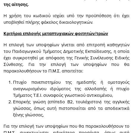
της αίτησης.
Η χρήση του κωδικού ισχύει υπό την προϋπόθεση ότι έχει
υποβληθεί πλήρης φάκελος δικαιολογητικών.
Κριτήρια επιλογής μεταπτυχιακών φοιτητών/τριών
Η επιλογή των υποψηφίων γίνεται από επιτροπή καθηγητών
του Παιδαγωγικού Τμήματος Δημοτικής Εκπαίδευσης, η οποία
έχει συγκροτηθεί με απόφαση της Γενικής Συνέλευσης Ειδικής
Σύνθεσης. Για την επιλογή των υποψηφίων που θα
παρακολουθήσουν το Π.Μ.Σ. απαιτείται:
Πτυχίο πανεπιστημίου της ημεδαπής ή ομοταγούς
αναγνωρισμένου ιδρύματος της αλλοδαπής ή πτυχίο
Τμήματος Τ.Ε.Ι. συναφούς γνωστικού αντικειμένου,
Επαρκής γνώση (επίπεδο Β2, τουλάχιστον) της αγγλικής
γλώσσας, όπως αυτή πιστοποιείται από τα αποδεικτικά
ξένης γλώσσας,
Για την επιλογή των υποψηφίων που θα παρακολουθήσουν το
Π.Μ.Σ. συνεκτιμώνται ειδικότερα προσόντα, όπως αυτά