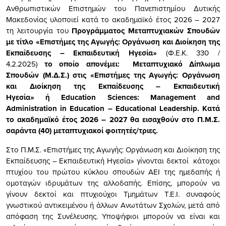
Ανθρωπιστικών Επιστημών του Πανεπιστημίου Δυτικής
Μακεδονίας υλοποιεί κατά το ακαδημαϊκό έτος 2026 – 2027
τη λειτουργία του
Προγράμματος Μεταπτυχιακών Σπουδών
με τίτλο
«Επιστήμες της Αγωγής: Οργάνωση και Διοίκηση της
Εκπαίδευσης – Εκπαιδευτική Ηγεσία»
(Φ.Ε.Κ. 330 /
4.2.2025)
το οποίο απονέμει:
Μεταπτυχιακό Δίπλωμα
Σπουδών (Μ.Δ.Σ.) στις
«Επιστήμες της Αγωγής: Οργάνωση
και Διοίκηση της Εκπαίδευσης – Εκπαιδευτική
Ηγεσία»
ή
Education Sciences: Management and
Administration in Education – Educational Leadership.
Κατά
το ακαδημαϊκό έτος 2026 – 2027 θα εισαχθούν στο Π.Μ.Σ.
σαράντα (40) μεταπτυχιακοί φοιτητές/τριες.
Στο Π.Μ.Σ. «Επιστήμες της Αγωγής: Οργάνωση και Διοίκηση της
Εκπαίδευσης – Εκπαιδευτική Ηγεσία» γίνονται δεκτοί κάτοχοι
πτυχίου του πρώτου κύκλου σπουδών ΑΕΙ της ημεδαπής ή
ομοταγών ιδρυμάτων της αλλοδαπής. Επίσης, μπορούν να
γίνουν δεκτοί και πτυχιούχοι Τμημάτων Τ.Ε.Ι. συναφούς
γνωστικού αντικειμένου ή άλλων Ανωτάτων Σχολών, μετά από
απόφαση της Συνέλευσης. Υποψήφιοι μπορούν να είναι και