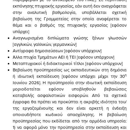
εκπόνησης πτυχιακής εργασίας, εάν αυτή δεν αναγράφεται
στην αναλυτική βαθμολογία, υποβάλλεται σχετική
βεβαίωση της Γραμματείας στην οποία αναφέρεται το
θέμα και ο βαθμός της πτυχιακής εργασίας [εφόσον
υπάρχει]
Αναγνωρισμένα διπλώματα γνώσης ξένων γλωσσών
[αγγλικών, γαλλικών, γερμανικών]
Αντίγραφα δημοσιεύσεων [εφόσον υπάρχουν]
Άλλα πτυχία Τμημάτων ΑΕΙ ή ΤΕΙ [εφόσον υπάρχουν]
Μεταπτυχιακοί ή διδακτορικοί τίτλοι [εφόσον υπάρχουν]
Βεβαίωση προϋπηρεσίας ως εκπαιδευτικών στη δημόσια
η
ή ιδιωτική εκπαίδευση [εφόσον υπάρχει μέχρι την 30
Ιουνίου 2026]. H προϋπηρεσία στην ιδιωτική εκπαίδευση
μοριοδοτείται εφόσον υποβληθούν βεβαιώσεις
καταβολής ασφαλιστικών εισφορών. Από τα σχετικά
έγγραφα θα πρέπει να προκύπτει η ακριβής ιδιότητα του/
της εργαζομένου/ης και δεν είναι αρκετή η ένδειξη
οποιουδήποτε κωδικού απασχόλησης. Η βεβαίωση
προϋπηρεσίας που εκδίδεται από την αρμόδια υπηρεσία:
1) να αφορά μόνο την προϋπηρεσία στην εκπαίδευση και