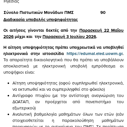
Ηγεσίας
Σύνολο Πιστωτικών Μονάδων ΠΜΣ
90
Διαδικασία υποβολής υποψηφιότητας
Οι αιτήσεις γίνονται δεκτές από την
Παρασκευή 22 Μαΐου
2026
μέχρι και την
Παρασκευή 3 Ιουλίου 2026
.
Η αίτηση υποψηφιότητας πρέπει υποχρεωτικά να υποβληθεί
ηλεκτρονικά στην ιστοσελίδα
https
://
edumal
.
eled
.
uowm
.
gr
.
Τα απαραίτητα δικαιολογητικά που θα πρέπει να υποβάλλουν
αποκλειστικά με ηλεκτρονική υποβολή εμπρόθεσμα οι
υποψήφιοι είναι:
Αίτηση υποψηφιότητας (αφού συμπληρωθεί ηλεκτρονικά,
να εκτυπωθεί και να συμπεριληφθεί στο φάκελο)
Αντίγραφο πτυχίου (με την αντίστοιχη αναγνώριση του
ΔΟΑΤΑΠ, αν προέρχεται από πανεπιστήμιο του
εξωτερικού)
Αναλυτική βαθμολογία μαθημάτων όλων των ετών (εάν
στοιχειοθετείται η παρακολούθηση μαθημάτων
παρεμφερών με το αντικείμενο του ΠΜΣ]. Σε περίπτωση