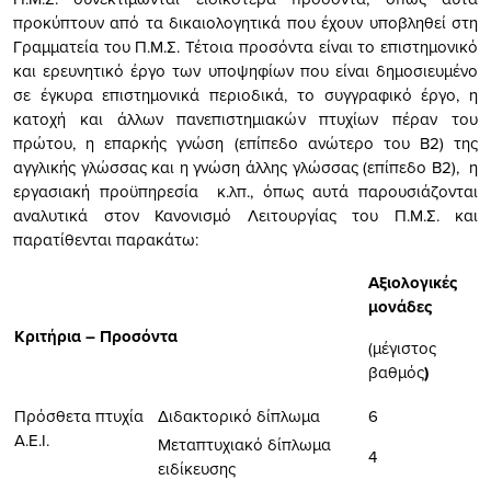
προκύπτουν από τα δικαιολογητικά που έχουν υποβληθεί στη
Γραμματεία του Π.Μ.Σ. Τέτοια προσόντα είναι το επιστημονικό
και ερευνητικό έργο των υποψηφίων που είναι δημοσιευμένο
σε έγκυρα επιστημονικά περιοδικά, το συγγραφικό έργο, η
κατοχή και άλλων πανεπιστημιακών πτυχίων πέραν του
πρώτου, η επαρκής γνώση (επίπεδο ανώτερο του Β2) της
αγγλικής γλώσσας και η γνώση άλλης γλώσσας (επίπεδο Β2), η
εργασιακή προϋπηρεσία κ.λπ., όπως αυτά παρουσιάζονται
αναλυτικά στον Κανονισμό Λειτουργίας του Π.Μ.Σ. και
παρατίθενται παρακάτω:
Αξιολογικές
μονάδες
Κριτήρια – Προσόντα
(μέγιστος
βαθμός
)
Πρόσθετα πτυχία
Διδακτορικό δίπλωμα
6
Α.Ε.Ι.
Μεταπτυχιακό δίπλωμα
4
ειδίκευσης