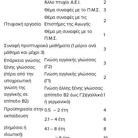
Άλλο πτυχίο Α.Ε.Ι.
2
Θέμα συναφές με το Π.Μ.Σ.
3
Θέμα συναφές με τις
2
Πτυχιακή εργασία
Επιστήμες της Αγωγής
Θέμα μη συναφές με το
1
Π.Μ.Σ.
Συναφή προπτυχιακά μαθήματα (1 μόριο ανά
3
μάθημα και μέχρι 3)
Γνώση αγγλικής γλώσσας
Επάρκεια γνώσης
3
(Γ2)
ξένης γλώσσας
(πέρα από την
Γνώση αγγλικής γλώσσας
2
υποχρεωτική
(Γ1)
γνώση της
Γνώση άλλης ξένης γλώσσας
αγγλικής σε
(επίπεδο Β2 έως Γ2)(γαλλικά
1
επίπεδο Β2)
ή γερμανικά)
Προϋπηρεσία στην
0.5 – 2 έτη
4
εκπαίδευση
2.1 – 4 έτη
6
(δημόσια ή
4.1 – 8 έτη
8
ιδιωτική)
> 8 έτη
10