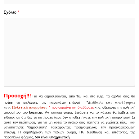
Σχόλιο
*
Προσοχή!!!
Για να δημοσιεύονται, από 'δω και στο εξής, τα σχόλιά σας, θα
πρέπει να επιλέγετε, την παρακάτω επιλογή
"
Διάβασα και αποδέχομαι
τους
Πολιτική απορρήτου
"
που σημαίνει ότι διαβάσατε
κι αποδέχεστε την πολιτική
απορρήτου του
kozan.gr.
Αν, κάποια φορά, ξεχάσετε να το κάνετε θα λάβετε μια
ειδοποίηση ότι δεν το πατήσατε (αρα δεν αποδεχτήκατε την πολιτική απορρήτου). Σε
αυτή την περίπτωση, για να μη χαθεί το σχόλιο σας, πατήστε να γυρίσετε πίσω και
ξαναπατήστε "δημοσίευση", τσεκάροντας, προηγουμένως, την προαναφερόμενη
επιλογή.
Η συμπλήρωση των πεδίων όνομα, Ηλ. διεύθυνση και ιστότοπος, της
παραπάνω φόρμας,
δεν είναι υποχρεωτική.