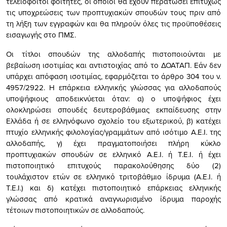
τελειόφοιτοι φοιτητές, οι οποίοι θα έχουν περατώσει επιτυχώς
τις υποχρεώσεις των προπτυχιακών σπουδών τους πριν από
τη λήξη των εγγραφών και θα πληρούν όλες τις προϋποθέσεις
εισαγωγής στο ΠΜΣ.
Οι τίτλοι σπουδών της αλλοδαπής πιστοποιούνται με
βεβαίωση ισοτιμίας και αντιστοιχίας από το ΔΟΑΤΑΠ. Εάν δεν
υπάρχει απόφαση ισοτιμίας, εφαρμόζεται το άρθρο 304 του ν.
4957/2922. Η επάρκεια ελληνικής γλώσσας για αλλοδαπούς
υποψήφιους αποδεικνύεται όταν: α) ο υποψήφιος έχει
ολοκληρώσει σπουδές δευτεροβάθμιας εκπαίδευσης στην
Ελλάδα ή σε ελληνόφωνο σχολείο του εξωτερικού, β) κατέχει
πτυχίο ελληνικής φιλολογίας/γραμμάτων από ισότιμο Α.Ε.Ι. της
αλλοδαπής, γ) έχει πραγματοποιήσει πλήρη κύκλο
προπτυχιακών σπουδών σε ελληνικό Α.Ε.Ι. ή Τ.Ε.Ι. ή έχει
πιστοποιητικό επιτυχούς παρακολούθησης δύο (2)
τουλάχιστον ετών σε ελληνικό τριτοβάθμιο ίδρυμα (Α.Ε.Ι. ή
Τ.Ε.Ι.) και δ) κατέχει πιστοποιητικό επάρκειας ελληνικής
γλώσσας από κρατικά αναγνωρισμένο ίδρυμα παροχής
τέτοιων πιστοποιητικών σε αλλοδαπούς.