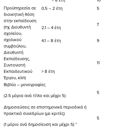
Προϋπηρεσία σε
0.5 – 2 έτη
5
διοικητική θέση
στην εκπαίδευση
7
(πχ. Διευθυντή
2.1 – 4 έτη
σχολείου,
σχολικού
4.1 – 8 έτη
9
συμβούλου,
Διευθυντή
Εκπαίδευσης,
11
Συντονιστή
Εκπαιδευτικού
> 8 έτη
Έργου, κλπ)
Βιβλία – μονογραφίες
5
(2.5 μόρια ανά τίτλο και μέχρι 5)
Δημοσιεύσεις σε επιστημονικά περιοδικά ή
πρακτικά συνεδρίων (με κριτές)
5
(1 μόριο ανά δημοσίευση και μέχρι 5) *