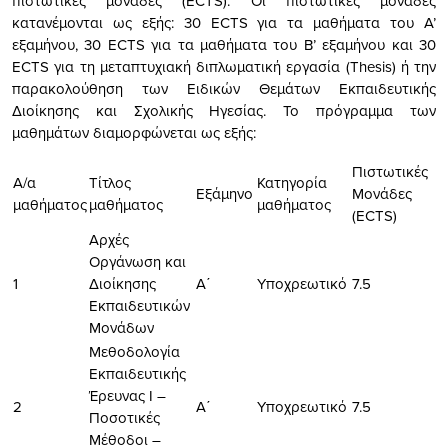
πιστωτικές μονάδες (ECTS). Οι πιστωτικές μονάδες
κατανέμονται ως εξής: 30 ECTS για τα μαθήματα του Α’
εξαμήνου, 30 ECTS για τα μαθήματα του Β’ εξαμήνου και 30
ECTS για τη μεταπτυχιακή διπλωματική εργασία (Thesis) ή την
παρακολούθηση των Ειδικών Θεμάτων Εκπαιδευτικής
Διοίκησης και Σχολικής Ηγεσίας. Το πρόγραμμα των
μαθημάτων διαμορφώνεται ως εξής:
Πιστωτικές
Α/α
Τίτλος
Κατηγορία
Εξάμηνο
Μονάδες
μαθήματος
μαθήματος
μαθήματος
(ECTS)
Αρχές
Οργάνωση και
1
Διοίκησης
Α΄
Υποχρεωτικό
7.5
Εκπαιδευτικών
Μονάδων
Μεθοδολογία
Εκπαιδευτικής
Έρευνας Ι –
2
Α΄
Υποχρεωτικό
7.5
Ποσοτικές
Μέθοδοι –