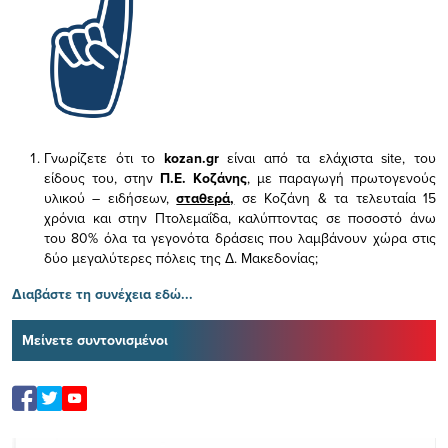
Γνωρίζετε ότι το
kozan.gr
είναι από τα ελάχιστα
site, του
είδους του,
στην
Π.Ε. Κοζάνης
, με παραγωγή πρωτογενούς
υλικού – ειδήσεων,
σταθερά,
σε Κοζάνη & τα τελευταία 15
χρόνια και στην Πτολεμαΐδα, καλύπτοντας σε ποσοστό άνω
του 80% όλα τα γεγονότα δράσεις που λαμβάνουν χώρα στις
δύο μεγαλύτερες πόλεις της Δ. Μακεδονίας;
Διαβάστε τη συνέχεια εδώ...
Μείνετε συντονισμένοι