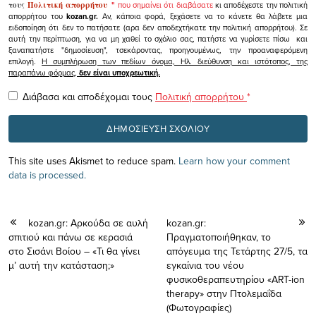
τους
Πολιτική απορρήτου
"
που σημαίνει ότι διαβάσατε
κι αποδέχεστε την πολιτική
απορρήτου του
kozan.gr.
Αν, κάποια φορά, ξεχάσετε να το κάνετε θα λάβετε μια
ειδοποίηση ότι δεν το πατήσατε (αρα δεν αποδεχτήκατε την πολιτική απορρήτου). Σε
αυτή την περίπτωση, για να μη χαθεί το σχόλιο σας, πατήστε να γυρίσετε πίσω και
ξαναπατήστε "δημοσίευση", τσεκάροντας, προηγουμένως, την προαναφερόμενη
επιλογή.
Η συμπλήρωση των πεδίων όνομα, Ηλ. διεύθυνση και ιστότοπος, της
παραπάνω φόρμας,
δεν είναι υποχρεωτική.
Διάβασα και αποδέχομαι τους
Πολιτική απορρήτου
*
This site uses Akismet to reduce spam.
Learn how your comment
data is processed.
kozan.gr: Αρκούδα σε αυλή
kozan.gr:
σπιτιού και πάνω σε κερασιά
Πραγματοποιήθηκαν, το
στο Σισάνι Βοίου – «Τι θα γίνει
απόγευμα της Τετάρτης 27/5, τα
μ’ αυτή την κατάσταση;»
εγκαίνια του νέου
φυσικοθεραπευτηρίου «ART-ion
therapy» στην Πτολεμαΐδα
(Φωτογραφίες)