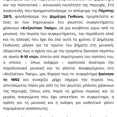
και την πολιτιστική – κοινωνική ταυτότητα της περιοχής. Στη
συνέντευξη, που πραγματοποιήσαμε το απόγευμα της
Πέμπτης
28/5,
φιλοξενήσαμε τον
Δημήτρη Γκιθώνα
, τρομπετίστα κι
ένας εκ των δημιουργών του γνωστού συγκροτήματος
χάλκινων
«Κοζανίτικο Τακίμι»
, σε μια κουβέντα γύρω από τη
μουσική, την πορεία του συγκροτήματος,, την παράδοση αλλά
και τις αλλαγές που έχει δει όλα αυτά τα χρόνια. Ο Δημήτρης
Γκιθώνας μίλησε για τα πρώτα του βήματα στη μουσική,
εξηγώντας πως η σχέση του με την τρομπέτα ξεκίνησε περίπου
σε ηλικία
9-10 ετών
, έπειτα από παρότρυνση του παππού του,
ο οποίος – όπως ανέφερε – αγαπούσε ιδιαίτερα την
παραδοσιακή μουσική και τα γλέντια. Αναφερόμενος στο
«Κοζανίτικο Τακίμι», μας θύμησε πως το συγκρότημα
ξεκίνησε
το 1992
και συνεχίζει μέχρι σήμερα την πορεία του,
αποτελώντας πλέον μία από τις πιο γνωστές μπάντες χάλκινων
της περιοχής. Όπως είπε, παρά τα χρόνια πορείας και τη
μεγάλη αναγνώριση που έχει αποκτήσει το συγκρότημα, η
αγάπη για τη μουσική και η ανάγκη για αυθεντικό γλέντι
παραμένουν αναλλοίωτες.