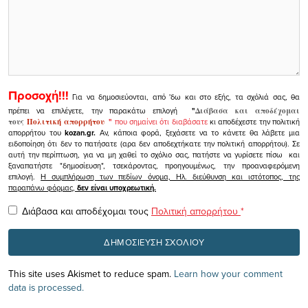
Προσοχή!!!
Για να δημοσιεύονται, από 'δω και στο εξής, τα σχόλιά σας, θα
πρέπει να επιλέγετε, την παρακάτω επιλογή
"
Διάβασα και αποδέχομαι
τους
Πολιτική απορρήτου
"
που σημαίνει ότι διαβάσατε
κι αποδέχεστε την πολιτική
απορρήτου του
kozan.gr.
Αν, κάποια φορά, ξεχάσετε να το κάνετε θα λάβετε μια
ειδοποίηση ότι δεν το πατήσατε (αρα δεν αποδεχτήκατε την πολιτική απορρήτου). Σε
αυτή την περίπτωση, για να μη χαθεί το σχόλιο σας, πατήστε να γυρίσετε πίσω και
ξαναπατήστε "δημοσίευση", τσεκάροντας, προηγουμένως, την προαναφερόμενη
επιλογή.
Η συμπλήρωση των πεδίων όνομα, Ηλ. διεύθυνση και ιστότοπος, της
παραπάνω φόρμας,
δεν είναι υποχρεωτική.
Διάβασα και αποδέχομαι τους
Πολιτική απορρήτου
*
This site uses Akismet to reduce spam.
Learn how your comment
data is processed.