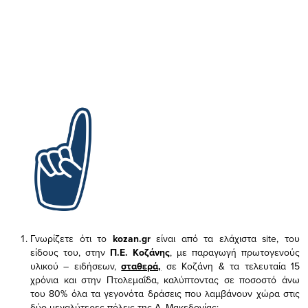
Γνωρίζετε ότι το
kozan.gr
είναι από τα ελάχιστα
site, του
είδους του,
στην
Π.Ε. Κοζάνης
, με παραγωγή πρωτογενούς
υλικού – ειδήσεων,
σταθερά,
σε Κοζάνη & τα τελευταία 15
χρόνια και στην Πτολεμαΐδα, καλύπτοντας σε ποσοστό άνω
του 80% όλα τα γεγονότα δράσεις που λαμβάνουν χώρα στις
δύο μεγαλύτερες πόλεις της Δ. Μακεδονίας;