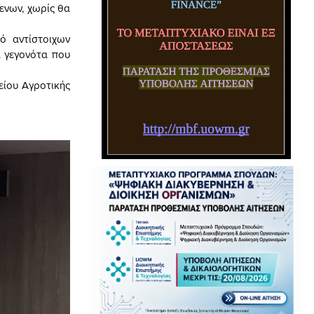
ενων, χωρίς θα
ό αντίστοιχων
 γεγονότα που
είου Αγροτικής