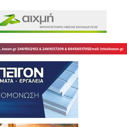
. kozan.gr 2461502102 & 2461037209 & 6945651705
Email:
info@kozan.gr