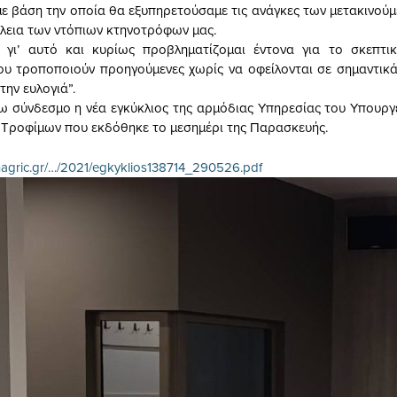
με βάση την οποία θα εξυπηρετούσαμε τις ανάγκες των μετακινούμ
άλεια των ντόπιων κτηνοτρόφων μας.
 γι’ αυτό και κυρίως προβληματίζομαι έντονα για το σκεπτικ
υ τροποποιούν προηγούμενες χωρίς να οφείλονται σε σημαντικά
την ευλογιά”.
 σύνδεσμο η νέα εγκύκλιος της αρμόδιας Υπηρεσίας του Υπουργ
 Τροφίμων που εκδόθηκε το μεσημέρι της Παρασκευής.
nagric.gr/…/2021/egkyklios138714_290526.pdf