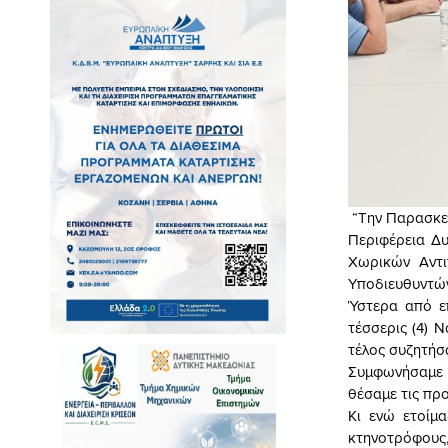
️ “Την Παρασκ
Περιφέρεια Δυ
Χωρικών Αντι
Υποδιευθυντών
Ύστερα από ε
τέσσερις (4) 
τέλος συζητήσ
Συμφωνήσαμε 
θέσαμε τις πρ
Κι ενώ ετοίμ
κτηνοτρόφους,