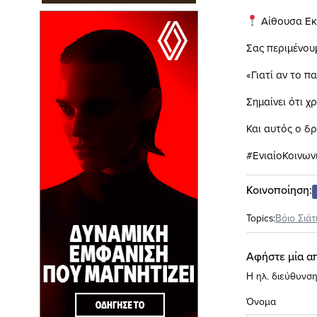
Αίθουσα Ε
Σας περιμένου
«Γιατί αν το π
Σημαίνει ότι χ
Και αυτός ο δρ
#ΕνιαίοΚοινων
Κοινοποίηση:
Topics:
Βόιο Σιάτ
Αφήστε μία α
Η ηλ. διεύθυνση
Όνομα