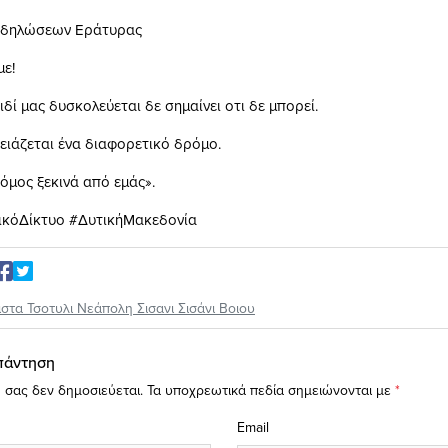
κδηλώσεων Εράτυρας
με!
αιδί μας δυσκολεύεται δε σημαίνει οτι δε μπορεί.
ρειάζεται ένα διαφορετικό δρόμο.
όμος ξεκινά από εμάς».
ικόΔίκτυο #ΔυτικήΜακεδονία
ιστα Τσοτυλι Νεάπολη Σισανι Σισάνι Βοιου
πάντηση
 σας δεν δημοσιεύεται.
Τα υποχρεωτικά πεδία σημειώνονται με
*
Email