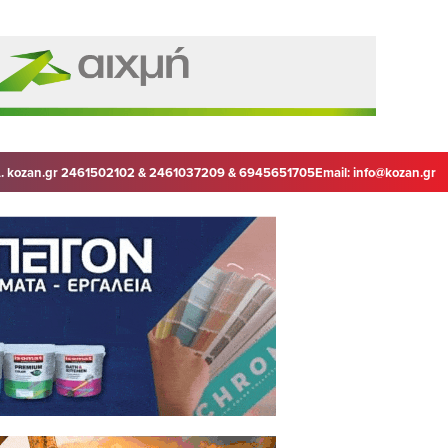
. kozan.gr 2461502102 & 2461037209 & 6945651705
Email:
info@kozan.gr