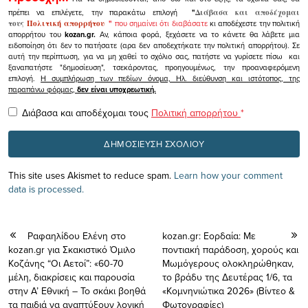
πρέπει να επιλέγετε, την παρακάτω επιλογή
"
Διάβασα και αποδέχομαι
τους
Πολιτική απορρήτου
"
που σημαίνει ότι διαβάσατε
κι αποδέχεστε την πολιτική
απορρήτου του
kozan.gr.
Αν, κάποια φορά, ξεχάσετε να το κάνετε θα λάβετε μια
ειδοποίηση ότι δεν το πατήσατε (αρα δεν αποδεχτήκατε την πολιτική απορρήτου). Σε
αυτή την περίπτωση, για να μη χαθεί το σχόλιο σας, πατήστε να γυρίσετε πίσω και
ξαναπατήστε "δημοσίευση", τσεκάροντας, προηγουμένως, την προαναφερόμενη
επιλογή.
Η συμπλήρωση των πεδίων όνομα, Ηλ. διεύθυνση και ιστότοπος, της
παραπάνω φόρμας,
δεν είναι υποχρεωτική.
Διάβασα και αποδέχομαι τους
Πολιτική απορρήτου
*
This site uses Akismet to reduce spam.
Learn how your comment
data is processed.
Ραφαηλίδου Ελένη στο
kozan.gr: Εορδαία: Με
kozan.gr για Σκακιστικό Όμιλο
ποντιακή παράδοση, χορούς και
Κοζάνης “Οι Αετοί”: «60-70
Μωμόγερους ολοκληρώθηκαν,
μέλη, διακρίσεις και παρουσία
το βράδυ της Δευτέρας 1/6, τα
στην Α’ Εθνική – Το σκάκι βοηθά
«Κομνηνιώτικα 2026» (Βίντεο &
τα παιδιά να αναπτύξουν λογική
Φωτογραφίες)