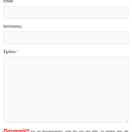
Email
Ιστότοπος
Σχόλιο
*
Προσοχή!!!
Για να δημοσιεύονται, από 'δω και στο εξής, τα σχόλιά σας, θα