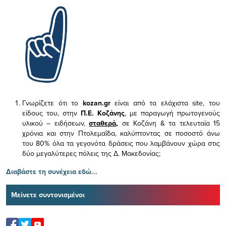
Γνωρίζετε ότι το
kozan.gr
είναι από τα ελάχιστα
site, του
είδους του,
στην
Π.Ε. Κοζάνης
, με παραγωγή πρωτογενούς
υλικού – ειδήσεων,
σταθερά,
σε Κοζάνη & τα τελευταία 15
χρόνια και στην Πτολεμαΐδα, καλύπτοντας σε ποσοστό άνω
του 80% όλα τα γεγονότα δράσεις που λαμβάνουν χώρα στις
δύο μεγαλύτερες πόλεις της Δ. Μακεδονίας;
Διαβάστε τη συνέχεια εδώ...
Μείνετε συντονισμένοι