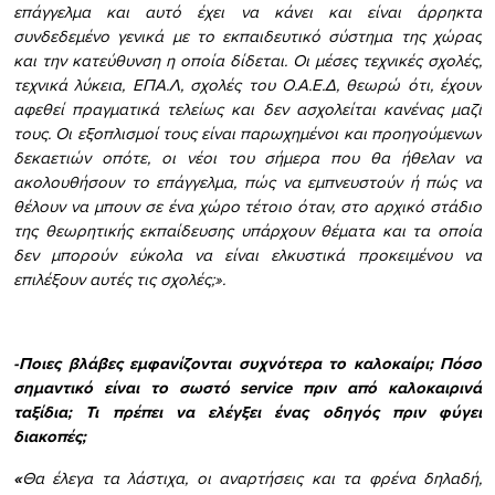
επάγγελμα και αυτό έχει να κάνει και είναι άρρηκτα
συνδεδεμένο γενικά με το εκπαιδευτικό σύστημα της χώρας
και την κατεύθυνση η οποία δίδεται. Οι μέσες τεχνικές σχολές,
τεχνικά λύκεια, ΕΠΑ.Λ, σχολές του Ο.Α.Ε.Δ, θεωρώ ότι, έχουν
αφεθεί πραγματικά τελείως και δεν ασχολείται κανένας μαζί
τους. Οι εξοπλισμοί τους είναι παρωχημένοι και προηγούμενων
δεκαετιών οπότε, οι νέοι του σήμερα που θα ήθελαν να
ακολουθήσουν το επάγγελμα, πώς να εμπνευστούν ή πώς να
θέλουν να μπουν σε ένα χώρο τέτοιο όταν, στο αρχικό στάδιο
της θεωρητικής εκπαίδευσης υπάρχουν θέματα και τα οποία
δεν μπορούν εύκολα να είναι ελκυστικά προκειμένου να
επιλέξουν αυτές τις σχολές;».
-Ποιες βλάβες εμφανίζονται συχνότερα το καλοκαίρι; Πόσο
σημαντικό είναι το σωστό
service
πριν από καλοκαιρινά
ταξίδια; Τι πρέπει να ελέγξει ένας οδηγός πριν φύγει
διακοπές;
«
Θα έλεγα τα λάστιχα, οι αναρτήσεις και τα φρένα δηλαδή,