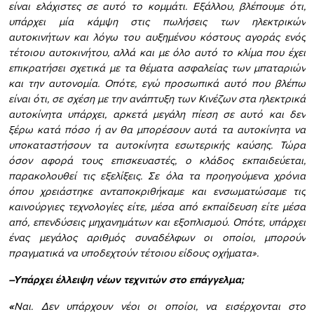
είναι ελάχιστες σε αυτό το κομμάτι. Εξάλλου, βλέπουμε ότι,
υπάρχει μία κάμψη στις πωλήσεις των ηλεκτρικών
αυτοκινήτων και λόγω του αυξημένου κόστους αγοράς ενός
τέτοιου αυτοκινήτου, αλλά και με όλο αυτό το κλίμα που έχει
επικρατήσει σχετικά με τα θέματα ασφαλείας των μπαταριών
και την αυτονομία. Οπότε, εγώ προσωπικά αυτό που βλέπω
είναι ότι, σε σχέση με την ανάπτυξη των Κινέζων στα ηλεκτρικά
αυτοκίνητα υπάρχει, αρκετά μεγάλη πίεση σε αυτό και δεν
ξέρω κατά πόσο ή αν θα μπορέσουν αυτά τα αυτοκίνητα να
υποκαταστήσουν τα αυτοκίνητα εσωτερικής καύσης. Τώρα
όσον αφορά τους επισκευαστές, ο κλάδος εκπαιδεύεται,
παρακολουθεί τις εξελίξεις. Σε όλα τα προηγούμενα χρόνια
όπου χρειάστηκε ανταποκριθήκαμε και ενσωματώσαμε τις
καινούργιες τεχνολογίες είτε, μέσα από εκπαίδευση είτε μέσα
από, επενδύσεις μηχανημάτων και εξοπλισμού. Οπότε, υπάρχει
ένας μεγάλος αριθμός συναδέλφων οι οποίοι, μπορούν
πραγματικά να υποδεχτούν τέτοιου είδους οχήματα».
–
Υπάρχει έλλειψη νέων τεχνιτών στο επάγγελμα;
«
Ναι. Δεν υπάρχουν νέοι οι οποίοι, να εισέρχονται στο