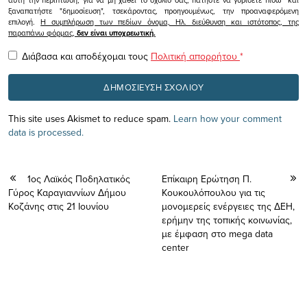
ξαναπατήστε "δημοσίευση", τσεκάροντας, προηγουμένως, την προαναφερόμενη
επιλογή.
Η συμπλήρωση των πεδίων όνομα, Ηλ. διεύθυνση και ιστότοπος, της
παραπάνω φόρμας,
δεν είναι υποχρεωτική.
Διάβασα και αποδέχομαι τους
Πολιτική απορρήτου
*
This site uses Akismet to reduce spam.
Learn how your comment
data is processed.
1ος Λαϊκός Ποδηλατικός
Επίκαιρη Ερώτηση Π.
Γύρος Καραγιαννίων Δήμου
Κουκουλόπουλου για τις
Κοζάνης στις 21 Ιουνίου
μονομερείς ενέργειες της ΔΕΗ,
ερήμην της τοπικής κοινωνίας,
με έμφαση στο mega data
center