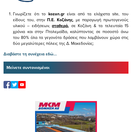
Γνωρίζετε ότι το
kozan.gr
είναι από τα ελάχιστα
site, του
είδους του,
στην
Π.Ε. Κοζάνης
, με παραγωγή πρωτογενούς
υλικού – ειδήσεων,
σταθερά,
σε Κοζάνη & τα τελευταία 15
χρόνια και στην Πτολεμαΐδα, καλύπτοντας σε ποσοστό άνω
του 80% όλα τα γεγονότα δράσεις που λαμβάνουν χώρα στις
δύο μεγαλύτερες πόλεις της Δ. Μακεδονίας;
Διαβάστε τη συνέχεια εδώ...
Μείνετε συντονισμένοι