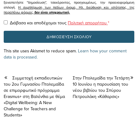
ξαναπατήστε "δημοσίευση", τσεκάροντας, προηγουμένως, την προαναφερόμενη
επιλογή.
Η συμπλήρωση των πεδίων όνομα, Ηλ. διεύθυνση και ιστότοπος, της
παραπάνω φόρμας,
δεν είναι υποχρεωτική.
Διάβασα και αποδέχομαι τους
Πολιτική απορρήτου
*
This site uses Akismet to reduce spam.
Learn how your comment
data is processed.
Συμμετοχή εκπαιδευτικών
Στην Πτολεμαΐδα την Τετάρτη
του 2ου Γυμνασίου Πτολεμαΐδα
10 Ιουνίου η παρουσίαση του
σε επιμορφωτικό πρόγραμμα
νέου βιβλίου του Σπύρου
Erasmus+ στη Βαλένθια με θέμα
Πετρουλάκη «Κάθαρσις»
«Digital Wellbeing: A New
Challenge for Teachers and
Students»