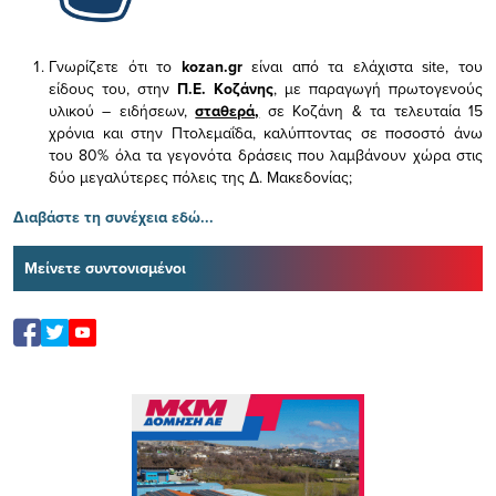
Γνωρίζετε ότι το
kozan.gr
είναι από τα ελάχιστα
site, του
είδους του,
στην
Π.Ε. Κοζάνης
, με παραγωγή πρωτογενούς
υλικού – ειδήσεων,
σταθερά,
σε Κοζάνη & τα τελευταία 15
χρόνια και στην Πτολεμαΐδα, καλύπτοντας σε ποσοστό άνω
του 80% όλα τα γεγονότα δράσεις που λαμβάνουν χώρα στις
δύο μεγαλύτερες πόλεις της Δ. Μακεδονίας;
Διαβάστε τη συνέχεια εδώ...
Μείνετε συντονισμένοι