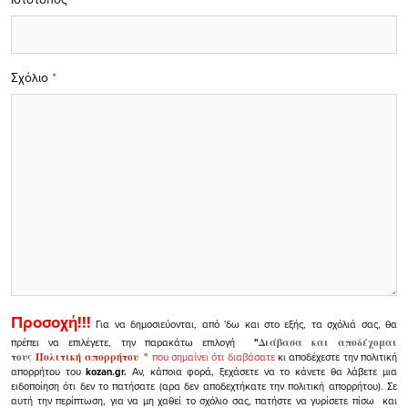
Σχόλιο
*
Προσοχή!!!
Για να δημοσιεύονται, από 'δω και στο εξής, τα σχόλιά σας, θα
πρέπει να επιλέγετε, την παρακάτω επιλογή
"
Διάβασα και αποδέχομαι
τους
Πολιτική απορρήτου
"
που σημαίνει ότι διαβάσατε
κι αποδέχεστε την πολιτική
απορρήτου του
kozan.gr.
Αν, κάποια φορά, ξεχάσετε να το κάνετε θα λάβετε μια
ειδοποίηση ότι δεν το πατήσατε (αρα δεν αποδεχτήκατε την πολιτική απορρήτου). Σε
αυτή την περίπτωση, για να μη χαθεί το σχόλιο σας, πατήστε να γυρίσετε πίσω και