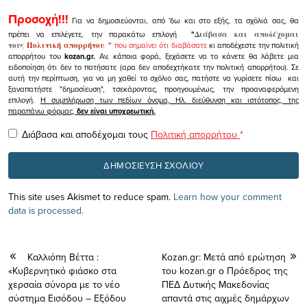
Προσοχή!!!
Για να δημοσιεύονται, από 'δω και στο εξής, τα σχόλιά σας, θα
πρέπει να επιλέγετε, την παρακάτω επιλογή
"
Διάβασα και αποδέχομαι
τους
Πολιτική απορρήτου
"
που σημαίνει ότι διαβάσατε
κι αποδέχεστε την πολιτική
απορρήτου του
kozan.gr.
Αν, κάποια φορά, ξεχάσετε να το κάνετε θα λάβετε μια
ειδοποίηση ότι δεν το πατήσατε (αρα δεν αποδεχτήκατε την πολιτική απορρήτου). Σε
αυτή την περίπτωση, για να μη χαθεί το σχόλιο σας, πατήστε να γυρίσετε πίσω και
ξαναπατήστε "δημοσίευση", τσεκάροντας, προηγουμένως, την προαναφερόμενη
επιλογή.
Η συμπλήρωση των πεδίων όνομα, Ηλ. διεύθυνση και ιστότοπος, της
παραπάνω φόρμας,
δεν είναι υποχρεωτική.
Διάβασα και αποδέχομαι τους
Πολιτική απορρήτου
*
This site uses Akismet to reduce spam.
Learn how your comment
data is processed.
Καλλιόπη Βέττα :
Kozan.gr: Μετά από ερώτηση
«Κυβερνητικό φιάσκο στα
του kozan.gr ο Πρόεδρος της
χερσαία σύνορα με το νέο
ΠΕΔ Δυτικής Μακεδονίας
σύστημα Εισόδου – Εξόδου
απαντά στις αιχμές δημάρχων