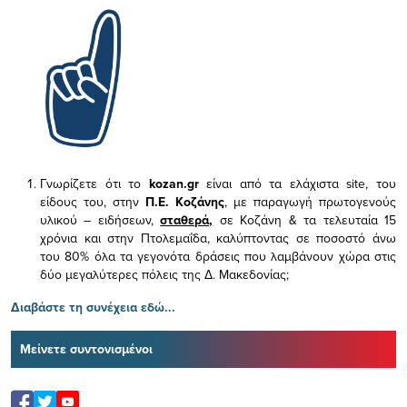
Γνωρίζετε ότι το
kozan.gr
είναι από τα ελάχιστα
site, του
είδους του,
στην
Π.Ε. Κοζάνης
, με παραγωγή πρωτογενούς
υλικού – ειδήσεων,
σταθερά,
σε Κοζάνη & τα τελευταία 15
χρόνια και στην Πτολεμαΐδα, καλύπτοντας σε ποσοστό άνω
του 80% όλα τα γεγονότα δράσεις που λαμβάνουν χώρα στις
δύο μεγαλύτερες πόλεις της Δ. Μακεδονίας;
Διαβάστε τη συνέχεια εδώ...
Μείνετε συντονισμένοι