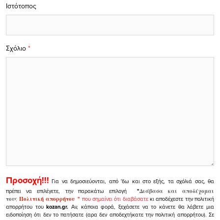
Ιστότοπος
Σχόλιο
*
Προσοχή!!!
Για να δημοσιεύονται, από 'δω και στο εξής, τα σχόλιά σας, θα
πρέπει να επιλέγετε, την παρακάτω επιλογή
"
Διάβασα και αποδέχομαι
τους
Πολιτική απορρήτου
"
που σημαίνει ότι διαβάσατε
κι αποδέχεστε την πολιτική
απορρήτου του
kozan.gr.
Αν, κάποια φορά, ξεχάσετε να το κάνετε θα λάβετε μια
ειδοποίηση ότι δεν το πατήσατε (αρα δεν αποδεχτήκατε την πολιτική απορρήτου). Σε