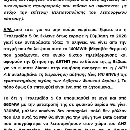
οικονομικούς περιορισμούς που πιθανά να υφίστανται, με
στόχο την επίτευξη βελτιστοποίησης του λειτουργικού
κόστους
}.
ΆΡΑ
από τότε για να μην πούμε νωρίτερα ξέρατε ότι η
Πτολεμαΐδα 5 θα έκλεινε όπως έγραφε η Σύμβαση το 2028
γιατί δεν αντιδράσατε τότε;; Τι αλήθεια θα γίνει από την
στιγμή που θα λείψουν αυτά τα 140
MWth
(Μεγαβάτ θερμικά)
που χρειάζονται στο ενιαίο δίκτυο τηλεθέρμανσης και
αφορούν την ζήτηση της ΔΕΤΗΠ για το δίκτυο της;;;; Βέβαια
για να είμαστε δίκαιοι στην σύμβαση αναφέρει ότι η
{
ΔΕΗ
Α.Ε αναλαμβάνει τη διερεύνηση αύξησης (έως 140 MWth) της
εγκατεστημένης ισχύος των Λεβήτων Φυσικού Αερίου
},
Το
πόσο όμως θα επιτευχθεί είναι ένα από τα ζητούμενα….
Το ότι η
Πτολεμαΐδα 5 θα υποβιβασθεί σε ισχύ και από
660Μ
W
με την μετατροπή της σε φυσικού αερίου θα γίνει
330
MW,
μάλλον κανέναν δεν απασχολεί, πολύ δεν μάλλον
που όλα αυτά τα Μ
W
θα είναι για την ψύξη των
Data Center
που υπογράφτηκε να λειτουργήσουν στον χώρο του ΑΗΣ