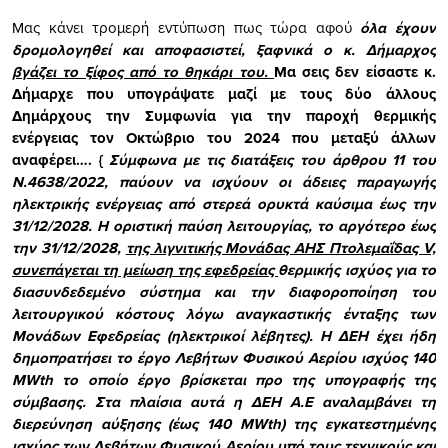
Μας κάνει τρομερή εντύπωση πως τώρα αφού
όλα έχουν
δρομολογηθεί και αποφασιστεί, ξαφνικά ο κ. Δήμαρχος
βγάζει το ξίφος από το θηκάρι του.
Μα σεις δεν είσαστε κ.
Δήμαρχε που υπογράψατε μαζί με τους δύο άλλους
Δημάρχους την Συμφωνία για την παροχή θερμικής
ενέργειας τον Οκτώβριο του 2024 που μεταξύ άλλων
αναφέρει…. {
Σύμφωνα με τις διατάξεις του άρθρου 11 του
Ν.4638/2022, παύουν να ισχύουν οι άδειες παραγωγής
ηλεκτρικής ενέργειας από στερεά ορυκτά καύσιμα έως την
31/12/2028. Η οριστική παύση λειτουργίας, το αργότερο έως
την
31/12/2028,
της λιγνιτικής Μονάδας ΑΗΣ Πτολεμαΐδας V,
συνεπάγεται τη μείωση της εφεδρείας
θερμικής ισχύος για το
διασυνδεδεμένο σύστημα και την διαφοροποίηση του
λειτουργικού κόστους λόγω αναγκαστικής ένταξης των
Μονάδων Εφεδρείας (ηλεκτρικοί λέβητες). Η ΔΕΗ έχει ήδη
δημοπρατήσει το έργο Λεβήτων Φυσικού Αερίου ισχύος 140
MWth το οποίο έργο βρίσκεται προ της υπογραφής της
σύμβασης. Στα πλαίσια αυτά η ΔΕΗ Α.Ε αναλαμβάνει τη
διερεύνηση αύξησης (έως 140 MWth) της εγκατεστημένης
ισχύος των Λεβήτων Φυσικού Αερίου υπό τους τεχνικούς και