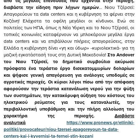
από τις μεγάλες επενδύσεις που έρχονται στην περιοχή,
διαβάστε την είδηση πριν λήγων ημερών
… Νιου Τζέρσεϊ:
Απαγορεύουν τα data centers και η κυβέρνηση τα φέρνει στην
Κοζάνη! Ελάχιστα τα οφέλη μεγάλοι οι κίνδυνοι. Ενώ σε
πολιτείες των ΗΠΑ, όπως η Νέα Υόρκη και το Νιου Τζέρσεϊ, οι
τοπικές κοινωνίες καταφέρνουν να μπλοκάρουν μεγάλα έργα
data centers και να επιβάλλουν πλήρεις απαγορεύσεις, στην
Ελλάδα η κυβέρνηση δίνει «γη και ύδωρ» -κυριολεκτικά- για τη
μαζική εγκατάστασή τους στη Δυτική Μακεδονία!
Στο Andover
του Νιου Τζέρσεϊ, το δημοτικό συμβούλιο ακύρωσε
πρόσφατα ένα τεράστιο έργο δισεκατομμυρίων δολαρίων
και ψήφισε γενική απαγόρευση για ανάλογες υποδομές σε
αγροτικές περιοχές. Οι κύριοι λόγοι πίσω από την απόφαση
αφορούσαν την τεράστια κατανάλωση νερού για την ψύξη
των συστημάτων, την κατακόρυφη αύξηση του κόστους του
ηλεκτρικού
ρ
εύματος για τους καταναλωτές, την
περιβαλλοντική υποβάθμιση και την πλήρη αλλοίωση του
χαρακτήρα της περιοχής.
Διαβάστε
αναλυτικά
https://www.pronews.gr/elliniki-
politiki/provocateur/niou-tzersei-apagoreyoun-ta-data-
centers-kai-i-kyvernisi-ta-fernei-stin-kozani