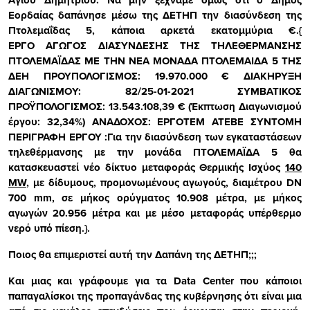
Αγίου Δημητρίου. Να μην ξεχνάμε όμως ότι ο Δήμος
Εορδαίας δαπάνησε μέσω της ΔΕΤΗΠ την διασύνδεση της
Πτολεμαΐδας 5, κάποια αρκετά εκατομμύρια €.
{
ΕΡΓΟ
ΑΓΩΓΟΣ ΔΙΑΣΥΝΔΕΣΗΣ ΤΗΣ ΤΗΛΕΘΕΡΜΑΝΣΗΣ
ΠΤΟΛΕΜΑΪΔΑΣ ΜΕ ΤΗΝ ΝΕΑ ΜΟΝΑΔΑ ΠΤΟΛΕΜΑΙΔΑ 5 ΤΗΣ
ΔΕΗ
ΠΡΟΥΠΟΛΟΓΙΣΜΟΣ: 19.970.000 €
ΔΙΑΚΗΡΥΞΗ
ΔΙΑΓΩΝΙΣΜΟY
:
82/25-01-2021 ΣΥΜΒΑΤΙΚΟΣ
ΠΡΟΫΠΟΛΟΓΙΣΜΟΣ:
13.543.108,39 €
(Έκπτωση Διαγωνισμού
έργου:
32,34%
)
ΑΝΑΔΟΧΟΣ: ΕΡΓΟΤΕΜ ΑΤΕΒΕ ΣΥΝΤΟΜΗ
ΠΕΡΙΓΡΑΦΗ ΕΡΓΟΥ :
Για την διασύνδεση των εγκαταστάσεων
τηλεθέρμανσης με την μονάδα ΠΤΟΛΕΜΑΪΔΑ 5 θα
κατασκευαστεί νέο δίκτυο μεταφοράς Θερμικής Ισχύος
140
MW
, με δίδυμους, προμονωμένους αγωγούς, διαμέτρου DN
700 mm, σε μήκος ορύγματος
10.908
μέτρα, με μήκος
αγωγών
20.956
μέτρα και με μέσο μεταφοράς υπέρθερμο
νερό υπό πίεση.}.
Ποιος θα επιμεριστεί αυτή την Δαπάνη της ΔΕΤΗΠ;;;
Και μιας και γράφουμε για τα
Data Center
που κάποιοι
παπαγαλίσκοι της προπαγάνδας της κυβέρνησης ότι είναι μια