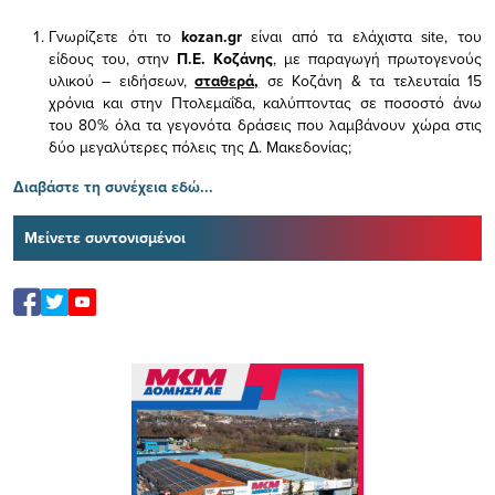
Γνωρίζετε ότι το
kozan.gr
είναι από τα ελάχιστα
site, του
είδους του,
στην
Π.Ε. Κοζάνης
, με παραγωγή πρωτογενούς
υλικού – ειδήσεων,
σταθερά,
σε Κοζάνη & τα τελευταία 15
χρόνια και στην Πτολεμαΐδα, καλύπτοντας σε ποσοστό άνω
του 80% όλα τα γεγονότα δράσεις που λαμβάνουν χώρα στις
δύο μεγαλύτερες πόλεις της Δ. Μακεδονίας;
Διαβάστε τη συνέχεια εδώ...
Μείνετε συντονισμένοι