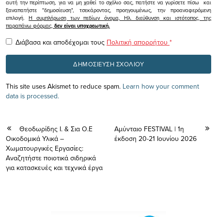
αυτή την περίπτωση, για να μη χαθεί το σχόλιο σας, πατήστε να γυρίσετε πίσω και
ξαναπατήστε "δημοσίευση", τσεκάροντας, προηγουμένως, την προαναφερόμενη
επιλογή.
Η συμπλήρωση των πεδίων όνομα, Ηλ. διεύθυνση και ιστότοπος, της
παραπάνω φόρμας,
δεν είναι υποχρεωτική.
Διάβασα και αποδέχομαι τους
Πολιτική απορρήτου
*
This site uses Akismet to reduce spam.
Learn how your comment
data is processed.
Θεοδωρίδης Ι. & Σια O.E
Αμύνταιο FESTIVAL | 1η
Οικοδομικά Υλικά –
έκδοση 20-21 Ιουνίου 2026
Χωματουργικές Εργασίες:
Αναζητήστε ποιοτικά σιδηρικά
για κατασκευές και τεχνικά έργα