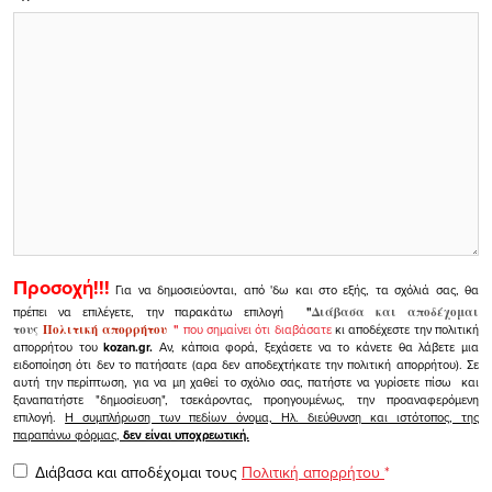
Προσοχή!!!
Για να δημοσιεύονται, από 'δω και στο εξής, τα σχόλιά σας, θα
πρέπει να επιλέγετε, την παρακάτω επιλογή
"
Διάβασα και αποδέχομαι
τους
Πολιτική απορρήτου
"
που σημαίνει ότι διαβάσατε
κι αποδέχεστε την πολιτική
απορρήτου του
kozan.gr.
Αν, κάποια φορά, ξεχάσετε να το κάνετε θα λάβετε μια
ειδοποίηση ότι δεν το πατήσατε (αρα δεν αποδεχτήκατε την πολιτική απορρήτου). Σε
αυτή την περίπτωση, για να μη χαθεί το σχόλιο σας, πατήστε να γυρίσετε πίσω και
ξαναπατήστε "δημοσίευση", τσεκάροντας, προηγουμένως, την προαναφερόμενη
επιλογή.
Η συμπλήρωση των πεδίων όνομα, Ηλ. διεύθυνση και ιστότοπος, της
παραπάνω φόρμας,
δεν είναι υποχρεωτική.
Διάβασα και αποδέχομαι τους
Πολιτική απορρήτου
*