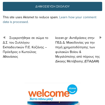
This site uses Akismet to reduce spam.
Learn how your comment
data is processed.
Συγκροτήθηκε σε σώμα το
kozan.gr: Αντιδράσεις στην
Δ.Σ. του Συλλόγου
ΠΕΔ Δ. Μακεδονίας για την
Εκπαιδευτικών Π.Ε. Κοζάνης –
πηγή χρηματοδότησης των
Πρόεδρος ο Κωτούλας
φυλακών Βοϊου &
Αθανάσιος
Μεγαλόπολης από πόρους της
Δίκαιης Μετάβασης (ΕΠΑΔΑΜ)