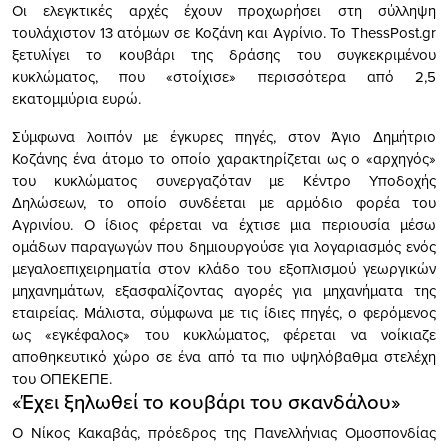
Οι ελεγκτικές αρχές έχουν προχωρήσει στη σύλληψη
τουλάχιστον 13 ατόμων σε Κοζάνη και Αγρίνιο. Το ThessPost.gr
ξετυλίγει το κουβάρι της δράσης του συγκεκριμένου
κυκλώματος, που «στοίχισε» περισσότερα από 2,5
εκατομμύρια ευρώ.
Σύμφωνα λοιπόν με έγκυρες πηγές, στον Άγιο Δημήτριο
Κοζάνης ένα άτομο το οποίο χαρακτηρίζεται ως ο «αρχηγός»
του κυκλώματος συνεργαζόταν με Κέντρο Υποδοχής
Δηλώσεων, το οποίο συνδέεται με αρμόδιο φορέα του
Αγρινίου. Ο ίδιος φέρεται να έχτισε μια περιουσία μέσω
ομάδων παραγωγών που δημιουργούσε για λογαριασμός ενός
μεγαλοεπιχειρηματία στον κλάδο του εξοπλισμού γεωργικών
μηχανημάτων, εξασφαλίζοντας αγορές για μηχανήματα της
εταιρείας. Μάλιστα, σύμφωνα με τις ίδιες πηγές, ο φερόμενος
ως «εγκέφαλος» του κυκλώματος, φέρεται να νοίκιαζε
αποθηκευτικό χώρο σε ένα από τα πιο υψηλόβαθμα στελέχη
του ΟΠΕΚΕΠΕ.
«Έχει ξηλωθεί το κουβάρι του σκανδάλου»
Ο Νίκος Κακαβάς, πρόεδρος της Πανελλήνιας Ομοσπονδίας