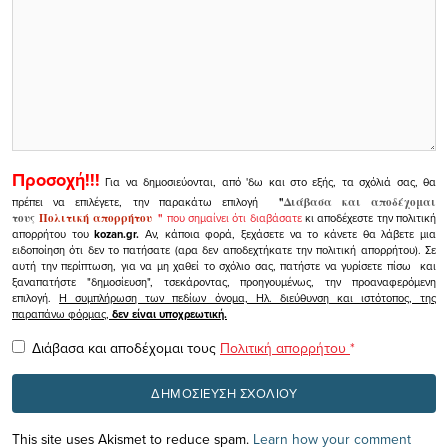
Προσοχή!!!
Για να δημοσιεύονται, από 'δω και στο εξής, τα σχόλιά σας, θα
πρέπει να επιλέγετε, την παρακάτω επιλογή
"
Διάβασα και αποδέχομαι
τους
Πολιτική απορρήτου
"
που σημαίνει ότι διαβάσατε
κι αποδέχεστε την πολιτική
απορρήτου του
kozan.gr.
Αν, κάποια φορά, ξεχάσετε να το κάνετε θα λάβετε μια
ειδοποίηση ότι δεν το πατήσατε (αρα δεν αποδεχτήκατε την πολιτική απορρήτου). Σε
αυτή την περίπτωση, για να μη χαθεί το σχόλιο σας, πατήστε να γυρίσετε πίσω και
ξαναπατήστε "δημοσίευση", τσεκάροντας, προηγουμένως, την προαναφερόμενη
επιλογή.
Η συμπλήρωση των πεδίων όνομα, Ηλ. διεύθυνση και ιστότοπος, της
παραπάνω φόρμας,
δεν είναι υποχρεωτική.
Διάβασα και αποδέχομαι τους
Πολιτική απορρήτου
*
This site uses Akismet to reduce spam.
Learn how your comment