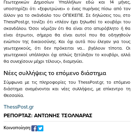
Γεωτεχνικών Δημοσίων Υπαλλήλων εδώ και 14 μήνες,
υποστηρίζει ότι «ξεφυτρώνει» ο ένας πυρήνας πίσω από τον
άλλον για το σκάνδαλο του ΟΠΕΚΕΠΕ. Σε δηλώσεις του, στο
ThessPost.gr, τονίζει ότι «πλέον έχει ξηλωθεί το κουβάρι του
σκανδάλου. Όσοι νόμιζαν ότι θα είναι στο απυρόβλητο ή θα
είναι άτρωτοι, σήμερα θα είναι αυτοί που θα οδηγηθούν
ενώπιον της δικαιοσύνης. Και όχι αυτά που έλεγαν για τους
γεωτεχνικούς, ότι δεν πρόκειται να… βγάλουν τίποτα. Οι
γεωτεχνικοί υπάλληλοι όχι απλώς ξετύλιξαν το κουβάρι, αλλά
θα συνεχίσουν μέχρι τέλους», διαμηνύει.
Νέες συλλήψεις το επόμενο διάστημα
Σύμφωνα με τις πληροφορίες του ThessPost.gr, το επόμενο
διάστημα αναμένονται και νέες συλλήψεις, με επίκεντρο τη
Θεσσαλία.
ThessPost.gr
ΡΕΠΟΡΤΑΖ: ΑΝΤΩΝΗΣ ΤΣΟΛΝΑΡΑΣ
Κοινοποίηση: