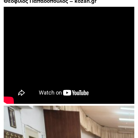
Θεόφιλος Παπαδόπουλος – kozan.gr