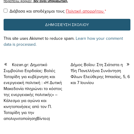
παραπάνω φόρμας,
δεν είναι υποχρεωτική.
Διάβασα και αποδέχομαι τους
Πολιτική απορρήτου
*
This site uses Akismet to reduce spam.
Learn how your comment
data is processed.
Kozan.gr: Δημοτικό
Δήμος Βοΐου: Στη Σιάτιστα η
Συμβούλιο Εορδαίας: Βολές
15η Πανελλήνια Συνάντηση
Ταταρίδη για κυβέρνηση και
Φίλων Ελεύθερης Ιππασίας, 5, 6
ενεργειακή πολιτική : «Η Δυτική
και 7 Ιουνίου
Μακεδονία πληρώνει το κόστος
της ενεργειακής πολιτικής» –
Κάλεσμα για αγώνα και
κινητοποιήσεις από τον Π.
Ταταρίδη για την
απολιγνιτοποίηση(Βίντεο)