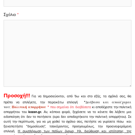
Σχόλιο
*
Προσοχή!!!
Για να δημοσιεύονται, από 'δω και στο εξής, τα σχόλιά σας, θα
πρέπει να επιλέγετε, την παρακάτω επιλογή
"
Διάβασα και αποδέχομαι
τους
Πολιτική απορρήτου
"
που σημαίνει ότι διαβάσατε
κι αποδέχεστε την πολιτική
απορρήτου του
kozan.gr.
Αν, κάποια φορά, ξεχάσετε να το κάνετε θα λάβετε μια
ειδοποίηση ότι δεν το πατήσατε (αρα δεν αποδεχτήκατε την πολιτική απορρήτου). Σε
αυτή την περίπτωση, για να μη χαθεί το σχόλιο σας, πατήστε να γυρίσετε πίσω και
ξαναπατήστε "δημοσίευση", τσεκάροντας, προηγουμένως, την προαναφερόμενη
επιλογή.
Η συμπλήρωση των πεδίων όνομα, Ηλ. διεύθυνση και ιστότοπος, της