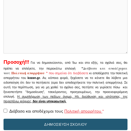
Προσοχή!!!
Για να δημοσιεύονται, από 'δω και στο εξής, τα σχόλιά σας, θα
πρέπει να επιλέγετε, την παρακάτω επιλογή
"
Διάβασα και αποδέχομαι
τους
Πολιτική απορρήτου
"
που σημαίνει ότι διαβάσατε
κι αποδέχεστε την πολιτική
απορρήτου του
kozan.gr.
Αν, κάποια φορά, ξεχάσετε να το κάνετε θα λάβετε μια
ειδοποίηση ότι δεν το πατήσατε (αρα δεν αποδεχτήκατε την πολιτική απορρήτου). Σε
αυτή την περίπτωση, για να μη χαθεί το σχόλιο σας, πατήστε να γυρίσετε πίσω και
ξαναπατήστε "δημοσίευση", τσεκάροντας, προηγουμένως, την προαναφερόμενη
επιλογή.
Η συμπλήρωση των πεδίων όνομα, Ηλ. διεύθυνση και ιστότοπος, της
παραπάνω φόρμας,
δεν είναι υποχρεωτική.
Διάβασα και αποδέχομαι τους
Πολιτική απορρήτου
*