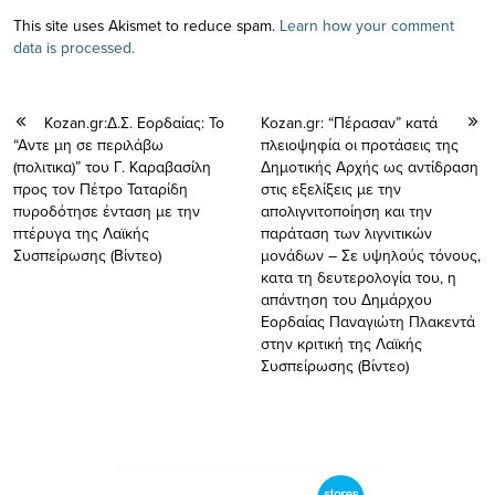
This site uses Akismet to reduce spam.
Learn how your comment
data is processed.
Kozan.gr:Δ.Σ. Εορδαίας: Το
Kozan.gr: “Πέρασαν” κατά
“Αντε μη σε περιλάβω
πλειοψηφία οι προτάσεις της
(πολιτικα)” του Γ. Καραβασίλη
Δημοτικής Αρχής ως αντίδραση
προς τον Πέτρο Ταταρίδη
στις εξελίξεις με την
πυροδότησε ένταση με την
απολιγνιτοποίηση και την
πτέρυγα της Λαϊκής
παράταση των λιγνιτικών
Συσπείρωσης (Βίντεο)
μονάδων – Σε υψηλούς τόνους,
κατα τη δευτερολογία του, η
απάντηση του Δημάρχου
Εορδαίας Παναγιώτη Πλακεντά
στην κριτική της Λαϊκής
Συσπείρωσης (Βίντεο)