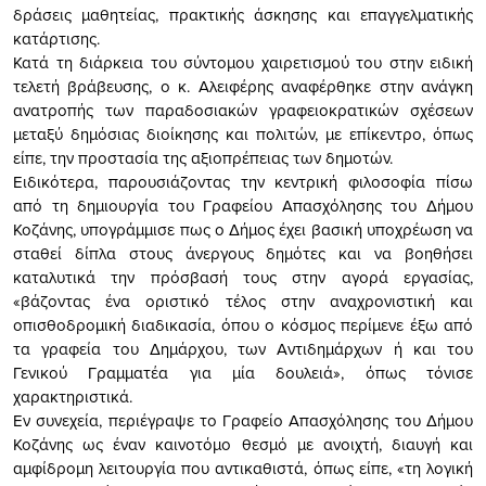
δράσεις μαθητείας, πρακτικής άσκησης και επαγγελματικής
κατάρτισης.
Κατά τη διάρκεια του σύντομου χαιρετισμού του στην ειδική
τελετή βράβευσης, ο κ. Αλειφέρης αναφέρθηκε στην ανάγκη
ανατροπής των παραδοσιακών γραφειοκρατικών σχέσεων
μεταξύ δημόσιας διοίκησης και πολιτών, με επίκεντρο, όπως
είπε, την προστασία της αξιοπρέπειας των δημοτών.
Ειδικότερα, παρουσιάζοντας την κεντρική φιλοσοφία πίσω
από τη δημιουργία του Γραφείου Απασχόλησης του Δήμου
Κοζάνης, υπογράμμισε πως ο Δήμος έχει βασική υποχρέωση να
σταθεί δίπλα στους άνεργους δημότες και να βοηθήσει
καταλυτικά την πρόσβασή τους στην αγορά εργασίας,
«βάζοντας ένα οριστικό τέλος στην αναχρονιστική και
οπισθοδρομική διαδικασία, όπου ο κόσμος περίμενε έξω από
τα γραφεία του Δημάρχου, των Αντιδημάρχων ή και του
Γενικού Γραμματέα για μία δουλειά», όπως τόνισε
χαρακτηριστικά.
Εν συνεχεία, περιέγραψε το Γραφείο Απασχόλησης του Δήμου
Κοζάνης ως έναν καινοτόμο θεσμό με ανοιχτή, διαυγή και
αμφίδρομη λειτουργία που αντικαθιστά, όπως είπε, «τη λογική