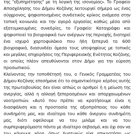
της “εξυπηρέτησης” με τη λογική της ισονομίας». Το Γραφείο
Απασχόλησης του Δήμου Κοζάνης λειτουργεί σήμερα ως ένας
σύγχρονος, ψηφιοποιημένος συνδετικός κρίκος ανάμεσα στην
τοπική κοινωνία και την αγορά εργασίας καθώς μέσα από
εξατομικευμένες συνεδρίες, το Γραφείο: Καταγράφει και
ψηφιοποιεί τα βιογραφικά των ανέργων της περιοχής, διατηρεί
ένα ισχυρό χαρτοφυλάκιο που ήδη ξεπερνά τα 600
βιογραφικά, διασυνδέει άμεσα τους υποψηφίους με τοπικές
και μεγάλες επιχειρήσεις της Περιφερειακής Ενότητας Κοζάνης,
οι οποίες πλέον απευθύνονται στον Δήμο για την εύρεση
προσωπικού.
Κλείνοντας την τοποθέτησή του, ο Γενικός Γραμματέας του
Δήμου Κοζάνης επεσήμανε ότι το σημαντικότερο κέρδος αυτής
της πρωτοβουλίας δεν είναι απλώς οι αριθμοί ή η μείωση της
ανεργίας, αλλά η αλλαγή ξεπερασμένων και απαρχαιωμένων
νοοτροπιών. «Αυτό που πρέπει να κρατήσουμε είναι η
διασφάλιση και η προστασία της αξιοπρέπειας του κάθε
συνδημότη μας, και ιδιαίτερα του κάθε άνεργου συνδημότη
μας, διότι οφείλουμε να του μιλάμε και να του
συμπεριφερόμαστε πάντα με ιδιαίτερο σεβασμό, και όχι σαν να
του κάνουμε χάρη, όπως δυστυχώς είχε επικρατήσει ως