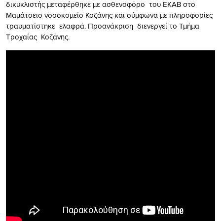
δικυκλιστής μεταφέρθηκε με ασθενοφόρο του ΕΚΑΒ στο
Μαμάτσειο νοσοκομείο Κοζάνης και σύμφωνα με πληροφορίες
τραυματίστηκε ελαφρά. Προανάκριση διενεργεί το Τμήμα
Τροχαίας Κοζάνης.