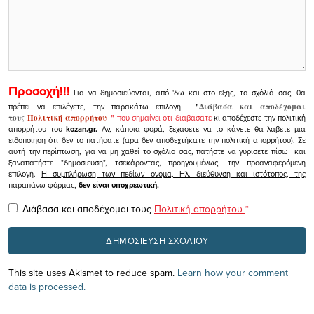
Προσοχή!!!
Για να δημοσιεύονται, από 'δω και στο εξής, τα σχόλιά σας, θα
πρέπει να επιλέγετε, την παρακάτω επιλογή
"
Διάβασα και αποδέχομαι
τους
Πολιτική απορρήτου
"
που σημαίνει ότι διαβάσατε
κι αποδέχεστε την πολιτική
απορρήτου του
kozan.gr.
Αν, κάποια φορά, ξεχάσετε να το κάνετε θα λάβετε μια
ειδοποίηση ότι δεν το πατήσατε (αρα δεν αποδεχτήκατε την πολιτική απορρήτου). Σε
αυτή την περίπτωση, για να μη χαθεί το σχόλιο σας, πατήστε να γυρίσετε πίσω και
ξαναπατήστε "δημοσίευση", τσεκάροντας, προηγουμένως, την προαναφερόμενη
επιλογή.
Η συμπλήρωση των πεδίων όνομα, Ηλ. διεύθυνση και ιστότοπος, της
παραπάνω φόρμας,
δεν είναι υποχρεωτική.
Διάβασα και αποδέχομαι τους
Πολιτική απορρήτου
*
This site uses Akismet to reduce spam.
Learn how your comment
data is processed.