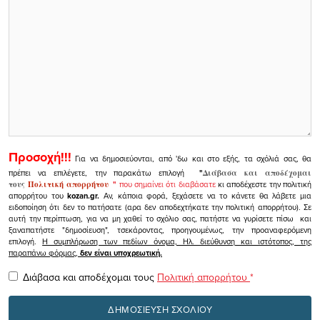
Προσοχή!!!
Για να δημοσιεύονται, από 'δω και στο εξής, τα σχόλιά σας, θα
πρέπει να επιλέγετε, την παρακάτω επιλογή
"
Διάβασα και αποδέχομαι
τους
Πολιτική απορρήτου
"
που σημαίνει ότι διαβάσατε
κι αποδέχεστε την πολιτική
απορρήτου του
kozan.gr.
Αν, κάποια φορά, ξεχάσετε να το κάνετε θα λάβετε μια
ειδοποίηση ότι δεν το πατήσατε (αρα δεν αποδεχτήκατε την πολιτική απορρήτου). Σε
αυτή την περίπτωση, για να μη χαθεί το σχόλιο σας, πατήστε να γυρίσετε πίσω και
ξαναπατήστε "δημοσίευση", τσεκάροντας, προηγουμένως, την προαναφερόμενη
επιλογή.
Η συμπλήρωση των πεδίων όνομα, Ηλ. διεύθυνση και ιστότοπος, της
παραπάνω φόρμας,
δεν είναι υποχρεωτική.
Διάβασα και αποδέχομαι τους
Πολιτική απορρήτου
*