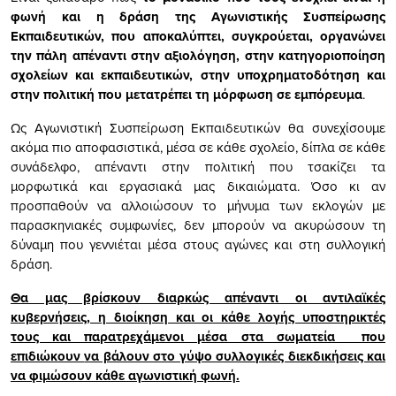
φωνή και η δράση της Αγωνιστικής Συσπείρωσης
Εκπαιδευτικών, που αποκαλύπτει, συγκρούεται, οργανώνει
την πάλη απέναντι στην αξιολόγηση, στην κατηγοριοποίηση
σχολείων και εκπαιδευτικών, στην υποχρηματοδότηση και
στην πολιτική που μετατρέπει τη μόρφωση σε εμπόρευμα
.
Ως Αγωνιστική Συσπείρωση Εκπαιδευτικών θα συνεχίσουμε
ακόμα πιο αποφασιστικά, μέσα σε κάθε σχολείο, δίπλα σε κάθε
συνάδελφο, απέναντι στην πολιτική που τσακίζει τα
μορφωτικά και εργασιακά μας δικαιώματα. Όσο κι αν
προσπαθούν να αλλοιώσουν το μήνυμα των εκλογών με
παρασκηνιακές συμφωνίες, δεν μπορούν να ακυρώσουν τη
δύναμη που γεννιέται μέσα στους αγώνες και στη συλλογική
δράση.
Θα μας βρίσκουν διαρκώς απέναντι οι αντιλαϊκές
κυβερνήσεις, η διοίκηση και οι κάθε λογής υποστηρικτές
τους και παρατρεχάμενοι μέσα στα σωματεία που
επιδιώκουν
να βάλουν στο γύψο συλλογικές διεκδικήσεις και
να φιμώσουν κάθε αγωνιστική φωνή.