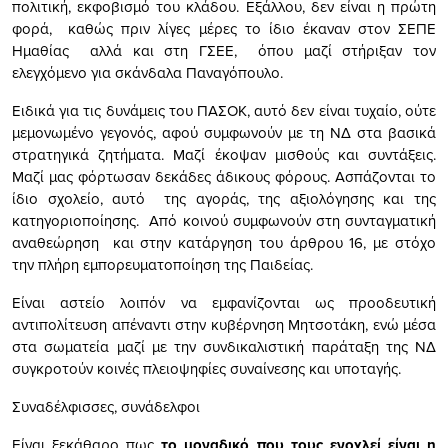
πολιτική, εκφοβισμό του κλάδου. Εξάλλου, δεν είναι η πρώτη
φορά, καθώς πριν λίγες μέρες το ίδιο έκαναν στον ΣΕΠΕ
Ημαθίας αλλά και στη ΓΣΕΕ, όπου μαζί στήριξαν τον
ελεγχόμενο για σκάνδαλα Παναγόπουλο.
Ειδικά για τις δυνάμεις του ΠΑΣΟΚ, αυτό δεν είναι τυχαίο, ούτε
μεμονωμένο γεγονός, αφού συμφωνούν με τη ΝΔ στα βασικά
στρατηγικά ζητήματα. Μαζί έκοψαν μισθούς και συντάξεις.
Μαζί μας φόρτωσαν δεκάδες άδικους φόρους. Ασπάζονται το
ίδιο σχολείο, αυτό της αγοράς, της αξιολόγησης και της
κατηγοριοποίησης. Από κοινού συμφωνούν στη συνταγματική
αναθεώρηση και στην κατάργηση του άρθρου 16, με στόχο
την πλήρη εμπορευματοποίηση της Παιδείας.
Είναι αστείο λοιπόν να εμφανίζονται ως προοδευτική
αντιπολίτευση απέναντι στην κυβέρνηση Μητσοτάκη, ενώ μέσα
στα σωματεία μαζί με την συνδικαλιστική παράταξη της ΝΔ
συγκροτούν κοινές πλειοψηφίες συναίνεσης και υποταγής.
Συναδέλφισσες, συνάδελφοι
Είναι ξεκάθαρο πως
το μοναδικό που τους ενοχλεί είναι η