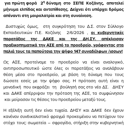
η
για πρώτη φορά 2
δύναμη στο ΣΕΠΕ Κοζάνης, αποτελεί
μήνυμα ελπίδας και αντεπίθεσης. Δείχνει ότι υπάρχει δρόμος
απέναντι στη μοιρολατρία και στη συναίνεση.
Δυστυχώς όμως, στη συγκρότηση του Δ.Σ. στον Σύλλογο
Εκπαιδευτικών Π.Ε. Κοζάνης 2/6/2026 ,
οι κυβερνητικές
παρατάξεις της ΔΑΚΕ και της ΔΗ.ΣΥ. απέκλεισαν
πραξικοπηματικά την ΑΣΕ από το προεδρείο, γράφοντας στα
παλιά τους τα παπούτσια την ψήφο 147 συναδέλφων /ισσων!
Ως ΑΣΕ, προτείναμε το προεδρείο να είναι αναλογικό,
αντιπροσωπευτικό ώστε όλες οι παρατάξεις να αναλάβουν
θέση μέσα στο προεδρείο, με βάση τη δύναμη που τους
δώσατε εσείς με την ψήφο σας. Η πρόταση αυτή είναι η
μοναδική που εκφράζει τη βούλησή σας στο νέο ΔΣ. ΔΗΣΥ
και ΔΑΚΕ απέρριψαν την πρόταση της ΑΣΕ, τα συμφώνησαν
και μοίρασαν τις θέσεις του προεδρείου μεταξύ τους.
Η εξέλιξη αυτή δεν είναι τυχαία. ΔΗΣΥ και ΔΑΚΕ δεν έχουν
κανέναν συνδικαλιστικό φραγμό προκειμένου να πετύχουν τον
στόχο τους: σωματεία – σφραγίδα, στήριξη στην κυβερνητική