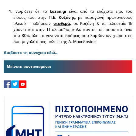
Γνωρίζετε ότι το
kozan.gr
είναι από τα ελάχιστα
site, του
είδους του,
στην
Π.Ε. Κοζάνης
, με παραγωγή πρωτογενούς
υλικού – ειδήσεων,
σταθερά,
σε Κοζάνη & τα τελευταία 15
χρόνια και στην Πτολεμαΐδα, καλύπτοντας σε ποσοστό άνω
του 80% όλα τα γεγονότα δράσεις που λαμβάνουν χώρα στις
δύο μεγαλύτερες πόλεις της Δ. Μακεδονίας;
Διαβάστε τη συνέχεια εδώ...
Μείνετε συντονισμένοι