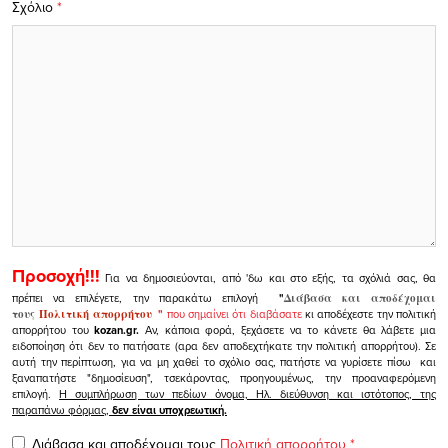
Σχόλιο
*
Προσοχή!!!
Για να δημοσιεύονται, από 'δω και στο εξής, τα σχόλιά σας, θα
πρέπει να επιλέγετε, την παρακάτω επιλογή
"
Διάβασα και αποδέχομαι
τους
Πολιτική απορρήτου
"
που σημαίνει ότι διαβάσατε
κι αποδέχεστε την πολιτική
απορρήτου του
kozan.gr.
Αν, κάποια φορά, ξεχάσετε να το κάνετε θα λάβετε μια
ειδοποίηση ότι δεν το πατήσατε (αρα δεν αποδεχτήκατε την πολιτική απορρήτου). Σε
αυτή την περίπτωση, για να μη χαθεί το σχόλιο σας, πατήστε να γυρίσετε πίσω και
ξαναπατήστε "δημοσίευση", τσεκάροντας, προηγουμένως, την προαναφερόμενη
επιλογή.
Η συμπλήρωση των πεδίων όνομα, Ηλ. διεύθυνση και ιστότοπος, της
παραπάνω φόρμας,
δεν είναι υποχρεωτική.
Διάβασα και αποδέχομαι τους
Πολιτική απορρήτου
*