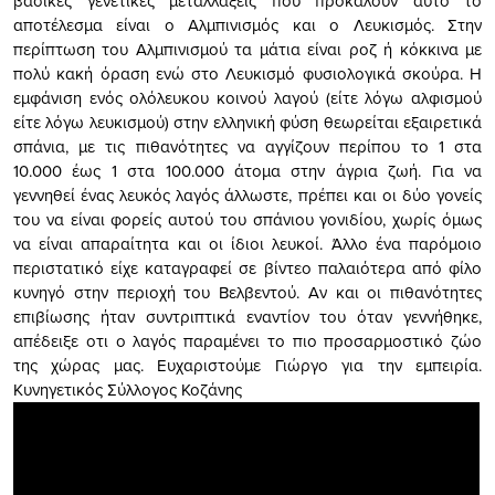
βασικές γενετικές μεταλλάξεις που προκαλούν αυτό το
αποτέλεσμα είναι ο Αλμπινισμός και ο Λευκισμός. Στην
περίπτωση του Αλμπινισμού τα μάτια είναι ροζ ή κόκκινα με
πολύ κακή όραση ενώ στο Λευκισμό φυσιολογικά σκούρα. Η
εμφάνιση ενός ολόλευκου κοινού λαγού (είτε λόγω αλφισμού
είτε λόγω λευκισμού) στην ελληνική φύση θεωρείται εξαιρετικά
σπάνια, με τις πιθανότητες να αγγίζουν περίπου το 1 στα
10.000 έως 1 στα 100.000 άτομα στην άγρια ζωή. Για να
γεννηθεί ένας λευκός λαγός άλλωστε, πρέπει και οι δύο γονείς
του να είναι φορείς αυτού του σπάνιου γονιδίου, χωρίς όμως
να είναι απαραίτητα και οι ίδιοι λευκοί. Άλλο ένα παρόμοιο
περιστατικό είχε καταγραφεί σε βίντεο παλαιότερα από φίλο
κυνηγό στην περιοχή του Βελβεντού. Αν και οι πιθανότητες
επιβίωσης ήταν συντριπτικά εναντίον του όταν γεννήθηκε,
απέδειξε οτι ο λαγός παραμένει το πιο προσαρμοστικό ζώο
της χώρας μας. Ευχαριστούμε Γιώργο για την εμπειρία.
Κυνηγετικός Σύλλογος Κοζάνης