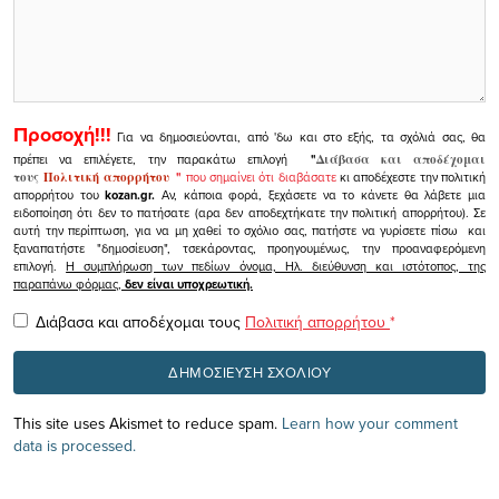
Προσοχή!!!
Για να δημοσιεύονται, από 'δω και στο εξής, τα σχόλιά σας, θα
πρέπει να επιλέγετε, την παρακάτω επιλογή
"
Διάβασα και αποδέχομαι
τους
Πολιτική απορρήτου
"
που σημαίνει ότι διαβάσατε
κι αποδέχεστε την πολιτική
απορρήτου του
kozan.gr.
Αν, κάποια φορά, ξεχάσετε να το κάνετε θα λάβετε μια
ειδοποίηση ότι δεν το πατήσατε (αρα δεν αποδεχτήκατε την πολιτική απορρήτου). Σε
αυτή την περίπτωση, για να μη χαθεί το σχόλιο σας, πατήστε να γυρίσετε πίσω και
ξαναπατήστε "δημοσίευση", τσεκάροντας, προηγουμένως, την προαναφερόμενη
επιλογή.
Η συμπλήρωση των πεδίων όνομα, Ηλ. διεύθυνση και ιστότοπος, της
παραπάνω φόρμας,
δεν είναι υποχρεωτική.
Διάβασα και αποδέχομαι τους
Πολιτική απορρήτου
*
This site uses Akismet to reduce spam.
Learn how your comment
data is processed.