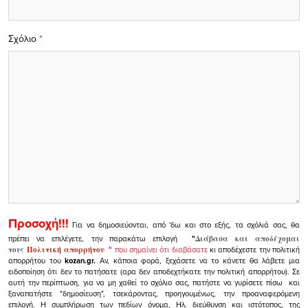
Σχόλιο
*
Προσοχή!!!
Για να δημοσιεύονται, από 'δω και στο εξής, τα σχόλιά σας, θα
πρέπει να επιλέγετε, την παρακάτω επιλογή
"
Διάβασα και αποδέχομαι
τους
Πολιτική απορρήτου
"
που σημαίνει ότι διαβάσατε
κι αποδέχεστε την πολιτική
απορρήτου του
kozan.gr.
Αν, κάποια φορά, ξεχάσετε να το κάνετε θα λάβετε μια
ειδοποίηση ότι δεν το πατήσατε (αρα δεν αποδεχτήκατε την πολιτική απορρήτου). Σε
αυτή την περίπτωση, για να μη χαθεί το σχόλιο σας, πατήστε να γυρίσετε πίσω και
ξαναπατήστε "δημοσίευση", τσεκάροντας, προηγουμένως, την προαναφερόμενη
επιλογή.
Η συμπλήρωση των πεδίων όνομα, Ηλ. διεύθυνση και ιστότοπος, της