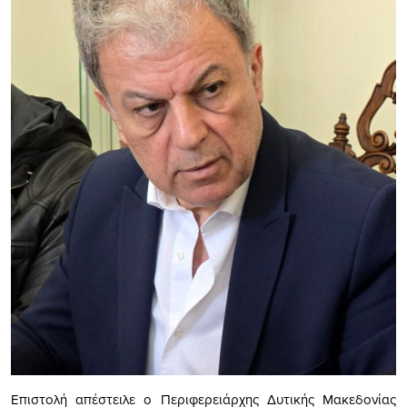
Επιστολή απέστειλε ο Περιφερειάρχης Δυτικής Μακεδονίας