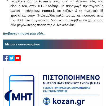
Γνωρίζετε ότι το
kozan.gr
είναι από τα ελάχιστα
site, του
είδους του,
στην
Π.Ε. Κοζάνης
, με παραγωγή πρωτογενούς
υλικού – ειδήσεων,
σταθερά,
σε Κοζάνη & τα τελευταία 15
χρόνια και στην Πτολεμαΐδα, καλύπτοντας σε ποσοστό άνω
του 80% όλα τα γεγονότα δράσεις που λαμβάνουν χώρα στις
δύο μεγαλύτερες πόλεις της Δ. Μακεδονίας;
Διαβάστε τη συνέχεια εδώ...
Μείνετε συντονισμένοι