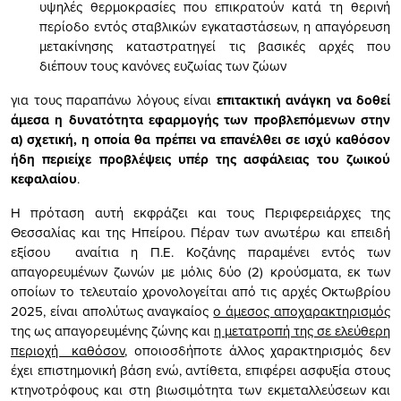
υψηλές θερμοκρασίες που επικρατούν κατά τη θερινή
περίοδο εντός σταβλικών εγκαταστάσεων, η απαγόρευση
μετακίνησης καταστρατηγεί τις βασικές αρχές που
διέπουν τους κανόνες ευζωίας των ζώων
για τους παραπάνω λόγους είναι
επιτακτική ανάγκη να δοθεί
άμεσα η δυνατότητα εφαρμογής
τ
ων προβλεπόμενων στην
α) σχετική, η οποία θα πρέπει να επανέλθει σε ισχύ καθόσον
ήδη περιείχε προβλέψεις υπέρ της ασφάλειας του ζωικού
κεφαλαίου
.
Η πρόταση αυτή εκφράζει και τους Περιφερειάρχες της
Θεσσαλίας και της Ηπείρου. Πέραν των ανωτέρω και επειδή
εξίσου αναίτια η Π.Ε. Κοζάνης παραμένει εντός των
απαγορευμένων ζωνών με μόλις δύο (2) κρούσματα, εκ των
οποίων το τελευταίο χρονολογείται από τις αρχές Οκτωβρίου
2025, είναι απολύτως αναγκαίος
ο άμεσος αποχαρακτηρισμός
της ως απαγορευμένης ζώνης και
η μετατροπή της σε ελεύθερη
περιοχή καθόσον
, οποιοσδήποτε άλλος χαρακτηρισμός δεν
έχει επιστημονική βάση ενώ, αντίθετα, επιφέρει ασφυξία στους
κτηνοτρόφους και στη βιωσιμότητα των εκμεταλλεύσεων και