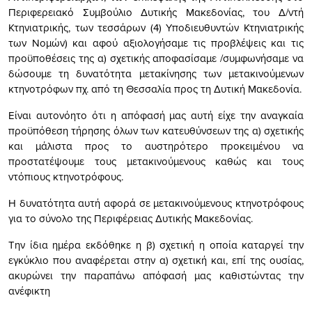
Περιφερειακό Συμβούλιο Δυτικής Μακεδονίας, του Δ/ντή
Κτηνιατρικής, των τεσσάρων (4) Υποδιευθυντών Κτηνιατρικής
των Νομών) και αφού αξιολογήσαμε τις προβλέψεις και τις
προϋποθέσεις της α) σχετικής αποφασίσαμε /συμφωνήσαμε να
δώσουμε τη δυνατότητα μετακίνησης των μετακινούμενων
κτηνοτρόφων πχ. από τη Θεσσαλία προς τη Δυτική Μακεδονία.
Είναι αυτονόητο ότι η απόφασή μας αυτή είχε την αναγκαία
προϋπόθεση τήρησης όλων των κατευθύνσεων της α) σχετικής
και μάλιστα προς το αυστηρότερο προκειμένου να
προστατέψουμε τους μετακινούμενους καθώς και τους
ντόπιους κτηνοτρόφους.
Η δυνατότητα αυτή αφορά σε μετακινούμενους κτηνοτρόφους
για το σύνολο της Περιφέρειας Δυτικής Μακεδονίας.
Την ίδια ημέρα εκδόθηκε η β) σχετική η οποία καταργεί την
εγκύκλιο που αναφέρεται στην α) σχετική και, επί της ουσίας,
ακυρώνει την παραπάνω απόφασή μας καθιστώντας την
ανέφικτη