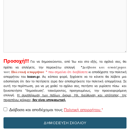
Προσοχή!!!
Για να δημοσιεύονται, από 'δω και στο εξής, τα σχόλιά σας, θα
πρέπει να επιλέγετε, την παρακάτω επιλογή
"
Διάβασα και αποδέχομαι
τους
Πολιτική απορρήτου
"
που σημαίνει ότι διαβάσατε
κι αποδέχεστε την πολιτική
απορρήτου του
kozan.gr.
Αν, κάποια φορά, ξεχάσετε να το κάνετε θα λάβετε μια
ειδοποίηση ότι δεν το πατήσατε (αρα δεν αποδεχτήκατε την πολιτική απορρήτου). Σε
αυτή την περίπτωση, για να μη χαθεί το σχόλιο σας, πατήστε να γυρίσετε πίσω και
ξαναπατήστε "δημοσίευση", τσεκάροντας, προηγουμένως, την προαναφερόμενη
επιλογή.
Η συμπλήρωση των πεδίων όνομα, Ηλ. διεύθυνση και ιστότοπος, της
παραπάνω φόρμας,
δεν είναι υποχρεωτική.
Διάβασα και αποδέχομαι τους
Πολιτική απορρήτου
*