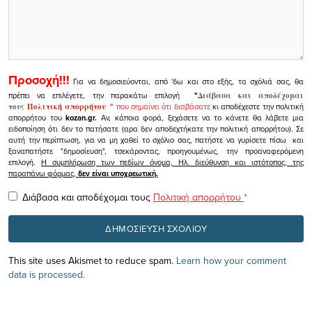
Προσοχή!!!
Για να δημοσιεύονται, από 'δω και στο εξής, τα σχόλιά σας, θα
πρέπει να επιλέγετε, την παρακάτω επιλογή
"
Διάβασα και αποδέχομαι
τους
Πολιτική απορρήτου
"
που σημαίνει ότι διαβάσατε
κι αποδέχεστε την πολιτική
απορρήτου του
kozan.gr.
Αν, κάποια φορά, ξεχάσετε να το κάνετε θα λάβετε μια
ειδοποίηση ότι δεν το πατήσατε (αρα δεν αποδεχτήκατε την πολιτική απορρήτου). Σε
αυτή την περίπτωση, για να μη χαθεί το σχόλιο σας, πατήστε να γυρίσετε πίσω και
ξαναπατήστε "δημοσίευση", τσεκάροντας, προηγουμένως, την προαναφερόμενη
επιλογή.
Η συμπλήρωση των πεδίων όνομα, Ηλ. διεύθυνση και ιστότοπος, της
παραπάνω φόρμας,
δεν είναι υποχρεωτική.
Διάβασα και αποδέχομαι τους
Πολιτική απορρήτου
*
This site uses Akismet to reduce spam.
Learn how your comment
data is processed.