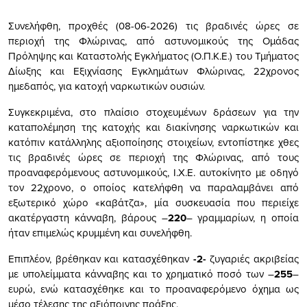
Συνελήφθη, προχθές (08-06-2026) τις βραδινές ώρες σε
περιοχή της Φλώρινας, από αστυνομικούς της Ομάδας
Πρόληψης και Καταστολής Εγκλήματος (Ο.Π.Κ.Ε.) του Τμήματος
Δίωξης και Εξιχνίασης Εγκλημάτων Φλώρινας, 22χρονος
ημεδαπός, για κατοχή ναρκωτικών ουσιών.
Συγκεκριμένα, στο πλαίσιο στοχευμένων δράσεων για την
καταπολέμηση της κατοχής και διακίνησης ναρκωτικών και
κατόπιν κατάλληλης αξιοποίησης στοιχείων, εντοπίστηκε χθες
τις βραδινές ώρες σε περιοχή της Φλώρινας, από τους
προαναφερόμενους αστυνομικούς, Ι.Χ.Ε. αυτοκίνητο με οδηγό
τον 22χρονο, ο οποίος κατελήφθη να παραλαμβάνει από
εξωτερικό χώρο «καβάτζα», μία συσκευασία που περιείχε
ακατέργαστη κάνναβη, βάρους –
220
– γραμμαρίων, η οποία
ήταν επιμελώς κρυμμένη και συνελήφθη.
Επιπλέον, βρέθηκαν και κατασχέθηκαν
-2-
ζυγαριές ακριβείας
με υπολείμματα κάνναβης και το χρηματικό ποσό των –
255
–
ευρώ, ενώ κατασχέθηκε και το προαναφερόμενο όχημα ως
μέσο τέλεσης της αξιόποινης πράξης.