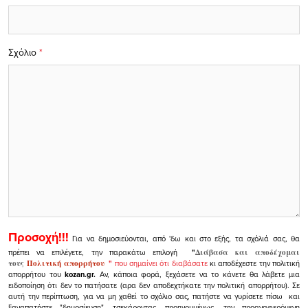
Σχόλιο
*
Προσοχή!!!
Για να δημοσιεύονται, από 'δω και στο εξής, τα σχόλιά σας, θα
πρέπει να επιλέγετε, την παρακάτω επιλογή
"
Διάβασα και αποδέχομαι
τους
Πολιτική απορρήτου
"
που σημαίνει ότι διαβάσατε
κι αποδέχεστε την πολιτική
απορρήτου του
kozan.gr.
Αν, κάποια φορά, ξεχάσετε να το κάνετε θα λάβετε μια
ειδοποίηση ότι δεν το πατήσατε (αρα δεν αποδεχτήκατε την πολιτική απορρήτου). Σε
αυτή την περίπτωση, για να μη χαθεί το σχόλιο σας, πατήστε να γυρίσετε πίσω και
ξαναπατήστε "δημοσίευση", τσεκάροντας, προηγουμένως, την προαναφερόμενη