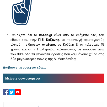
Γνωρίζετε ότι το
kozan.gr
είναι από τα ελάχιστα
site, του
είδους του,
στην
Π.Ε. Κοζάνης
, με παραγωγή πρωτογενούς
υλικού – ειδήσεων,
σταθερά,
σε Κοζάνη & τα τελευταία 15
χρόνια και στην Πτολεμαΐδα, καλύπτοντας σε ποσοστό άνω
του 80% όλα τα γεγονότα δράσεις που λαμβάνουν χώρα στις
δύο μεγαλύτερες πόλεις της Δ. Μακεδονίας;
Διαβάστε τη συνέχεια εδώ...
Μείνετε συντονισμένοι