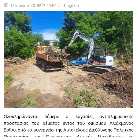
17 Ιουνίου 2026
14:54
1 σχόλιο
Ολοκληρώνονται σήμερα οι εργασίες αντιπλημμυρικής
προστασίας του ρέματος εντός του οικισμού Αλιάκμονος
Βοΐου, από το συνεργείο της Αυτοτελούς Διεύθυνσης Πολιτικής
Προστασίας της Περιφέρειας Δυτικής Μακεδονίας, με