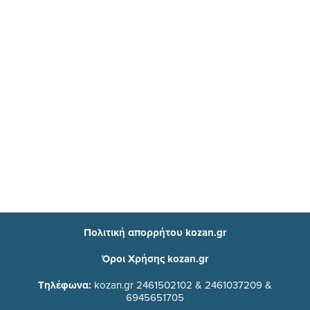
Πολιτική απορρήτου kozan.gr
Όροι Χρήσης kozan.gr
Τηλέφωνα:
kozan.gr 2461502102 & 2461037209 &
6945651705