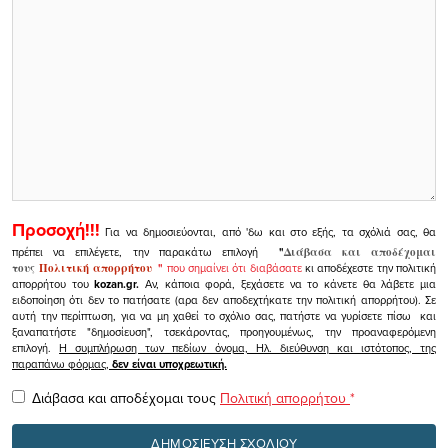
Προσοχή!!!
Για να δημοσιεύονται, από 'δω και στο εξής, τα σχόλιά σας, θα
πρέπει να επιλέγετε, την παρακάτω επιλογή
"
Διάβασα και αποδέχομαι
τους
Πολιτική απορρήτου
"
που σημαίνει ότι διαβάσατε
κι αποδέχεστε την πολιτική
απορρήτου του
kozan.gr.
Αν, κάποια φορά, ξεχάσετε να το κάνετε θα λάβετε μια
ειδοποίηση ότι δεν το πατήσατε (αρα δεν αποδεχτήκατε την πολιτική απορρήτου). Σε
αυτή την περίπτωση, για να μη χαθεί το σχόλιο σας, πατήστε να γυρίσετε πίσω και
ξαναπατήστε "δημοσίευση", τσεκάροντας, προηγουμένως, την προαναφερόμενη
επιλογή.
Η συμπλήρωση των πεδίων όνομα, Ηλ. διεύθυνση και ιστότοπος, της
παραπάνω φόρμας,
δεν είναι υποχρεωτική.
Διάβασα και αποδέχομαι τους
Πολιτική απορρήτου
*