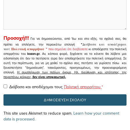
Προσοχή!!!
Για να δημοσιεύονται, από 'δω και στο εξής, τα σχόλιά σας, θα
πρέπει να επιλέγετε, την παρακάτω επιλογή
"
Διάβασα και αποδέχομαι
τους
Πολιτική απορρήτου
"
που σημαίνει ότι διαβάσατε
κι αποδέχεστε την πολιτική
απορρήτου του
kozan.gr.
Αν, κάποια φορά, ξεχάσετε να το κάνετε θα λάβετε μια
ειδοποίηση ότι δεν το πατήσατε (αρα δεν αποδεχτήκατε την πολιτική απορρήτου). Σε
αυτή την περίπτωση, για να μη χαθεί το σχόλιο σας, πατήστε να γυρίσετε πίσω και
ξαναπατήστε "δημοσίευση", τσεκάροντας, προηγουμένως, την προαναφερόμενη
επιλογή.
Η συμπλήρωση των πεδίων όνομα, Ηλ. διεύθυνση και ιστότοπος, της
παραπάνω φόρμας,
δεν είναι υποχρεωτική.
Διάβασα και αποδέχομαι τους
Πολιτική απορρήτου
*
This site uses Akismet to reduce spam.
Learn how your comment
data is processed.