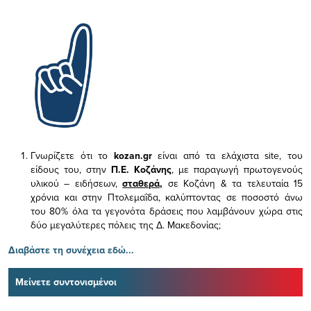
Γνωρίζετε ότι το
kozan.gr
είναι από τα ελάχιστα
site, του
είδους του,
στην
Π.Ε. Κοζάνης
, με παραγωγή πρωτογενούς
υλικού – ειδήσεων,
σταθερά,
σε Κοζάνη & τα τελευταία 15
χρόνια και στην Πτολεμαΐδα, καλύπτοντας σε ποσοστό άνω
του 80% όλα τα γεγονότα δράσεις που λαμβάνουν χώρα στις
δύο μεγαλύτερες πόλεις της Δ. Μακεδονίας;
Διαβάστε τη συνέχεια εδώ...
Μείνετε συντονισμένοι