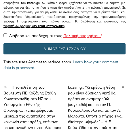
απορρήτου του
kozan.gr.
Αν, κάποια φορά, ξεχάσετε να το κάνετε θα λάβετε μια
ειδοποίηση ότι δεν το πατήσατε (αρα δεν αποδεχτήκατε την πολιτική απορρήτου). Σε
αυτή την περίπτωση, για να μη χαθεί το σχόλιο σας, πατήστε να γυρίσετε πίσω και
ξαναπατήστε "δημοσίευση", τσεκάροντας, προηγουμένως, την προαναφερόμενη
επιλογή.
Η συμπλήρωση των πεδίων όνομα, Ηλ. διεύθυνση και ιστότοπος, της
παραπάνω φόρμας,
δεν είναι υποχρεωτική.
Διάβασα και αποδέχομαι τους
Πολιτική απορρήτου
*
This site uses Akismet to reduce spam.
Learn how your comment
data is processed.
Η τοποθέτηση του
kozan.gr: “Kι εμένα η θέση
Βουλευτή ΠΕ Κοζάνης Στάθη
μου είναι δύσκολη γιατί θα
Κωνσταντινίδη στο ΝΣ του
πρέπει να αναμετρηθώ
Υπουργείου Εθνικής
(συγκριθώ) και με τον Π.
Οικονομίας: «Επιστρέφουμε
Κουκουλόπουλο και με τον Λ.
μέρισμα της ανάπτυξης στην
Μαλούτα. Οπότε ο πήχης είναι
κοινωνία στην πράξη, απέναντι
ιδιαίτερα υψηλός” – H E.
σε μια ανεύθυνη αντιπολίτευση»
Kοϋμτζίδου στην πρώτη της