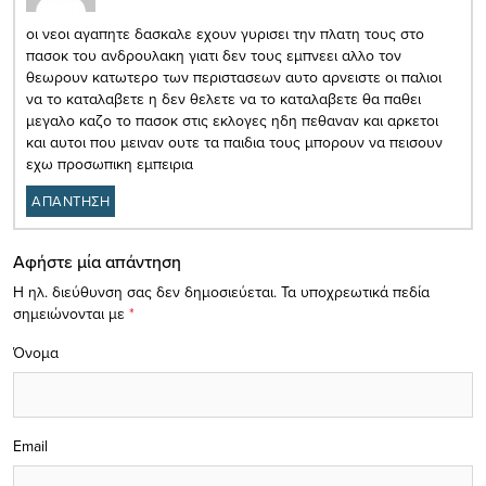
οι νεοι αγαπητε δασκαλε εχουν γυρισει την πλατη τους στο
πασοκ του ανδρουλακη γιατι δεν τους εμπνεει αλλο τον
θεωρουν κατωτερο των περιστασεων αυτο αρνειστε οι παλιοι
να το καταλαβετε η δεν θελετε να το καταλαβετε θα παθει
μεγαλο καζο το πασοκ στις εκλογες ηδη πεθαναν και αρκετοι
και αυτοι που μειναν ουτε τα παιδια τους μπορουν να πεισουν
εχω προσωπικη εμπειρια
ΑΠΑΝΤΗΣΗ
Αφήστε μία απάντηση
Η ηλ. διεύθυνση σας δεν δημοσιεύεται.
Τα υποχρεωτικά πεδία
σημειώνονται με
*
Όνομα
Email