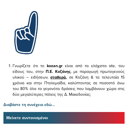
Γνωρίζετε ότι το
kozan.gr
είναι από τα ελάχιστα
site, του
είδους του,
στην
Π.Ε. Κοζάνης
, με παραγωγή πρωτογενούς
υλικού – ειδήσεων,
σταθερά,
σε Κοζάνη & τα τελευταία 15
χρόνια και στην Πτολεμαΐδα, καλύπτοντας σε ποσοστό άνω
του 80% όλα τα γεγονότα δράσεις που λαμβάνουν χώρα στις
δύο μεγαλύτερες πόλεις της Δ. Μακεδονίας;
Διαβάστε τη συνέχεια εδώ...
Μείνετε συντονισμένοι