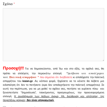
Σχόλιο
*
Προσοχή!!!
Για να δημοσιεύονται, από 'δω και στο εξής, τα σχόλιά σας, θα
πρέπει να επιλέγετε, την παρακάτω επιλογή
"
Διάβασα και αποδέχομαι
τους
Πολιτική απορρήτου
"
που σημαίνει ότι διαβάσατε
κι αποδέχεστε την πολιτική
απορρήτου του
kozan.gr.
Αν, κάποια φορά, ξεχάσετε να το κάνετε θα λάβετε μια
ειδοποίηση ότι δεν το πατήσατε (αρα δεν αποδεχτήκατε την πολιτική απορρήτου). Σε
αυτή την περίπτωση, για να μη χαθεί το σχόλιο σας, πατήστε να γυρίσετε πίσω και
ξαναπατήστε "δημοσίευση", τσεκάροντας, προηγουμένως, την προαναφερόμενη
επιλογή.
Η συμπλήρωση των πεδίων όνομα, Ηλ. διεύθυνση και ιστότοπος, της
παραπάνω φόρμας,
δεν είναι υποχρεωτική.