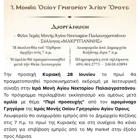
Την προσεχή
Κυριακή 28 Ιουνίου
το πρωί θα
πραγματοποιηθεί προσκυνηματική εκδρομή με λειτουργική
σύναξη στην
Ιερά Μονή Αγίου Νεκταρίου Παλαιογρατσάνου
.
Το πρόγραμμα περιλαμβάνει εκκλησιασμό και αμέσως μετά
ομιλία
με θέμα
“Περί προσευχής”
από τον
ιερομόναχο
Γρηγόριο
της
Ιεράς Μονής Οσίου Γρηγορίου Αγίου Όρους
.
Λεωφορείο θα αναχωρήσει εμπρός από το Δημαρχείο Κοζάνης
στις 7 π.μ. το πρωί της Κυριακής και στη συνέχεια θα κάνει
στάση για επιβίβαση εμπρός από το My market στην έξοδο
προς Λάρισα.