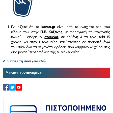
Γνωρίζετε ότι το
kozan.gr
είναι από τα ελάχιστα
site, του
είδους του,
στην
Π.Ε. Κοζάνης
, με παραγωγή πρωτογενούς
υλικού – ειδήσεων,
σταθερά,
σε Κοζάνη & τα τελευταία 15
χρόνια και στην Πτολεμαΐδα, καλύπτοντας σε ποσοστό άνω
του 80% όλα τα γεγονότα δράσεις που λαμβάνουν χώρα στις
δύο μεγαλύτερες πόλεις της Δ. Μακεδονίας;
Διαβάστε τη συνέχεια εδώ...
Μείνετε συντονισμένοι